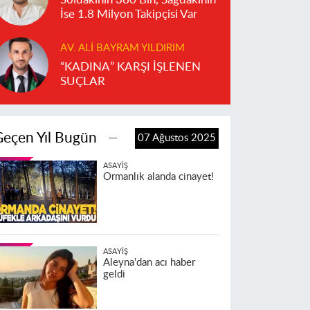
İse 1.8 Milyon Takipçisi Var
AV. ALI BAYRAM YILDIRIM
“KADINA” KARŞI İŞLENEN
SUÇLAR
Geçen Yıl Bugün
07 Ağustos 2025
ASAYIŞ
Ormanlık alanda cinayet!
ASAYIŞ
Aleyna'dan acı haber
geldi