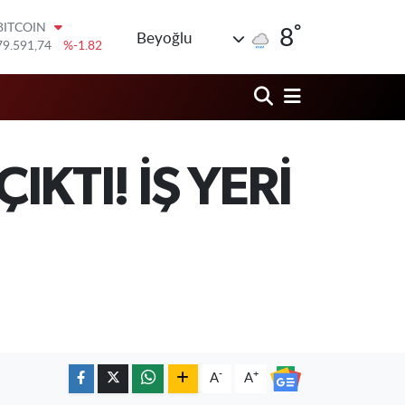
79.591,74
%-1.82
°
DOLAR
8
Beyoğlu
45,43620
%0.02
EURO
53,38690
%0.19
STERLİN
61,60380
%0.18
G.ALTIN
6862,09000
%0.19
KTI! İŞ YERİ
BİST100
14.598,00
%0
-
+
A
A