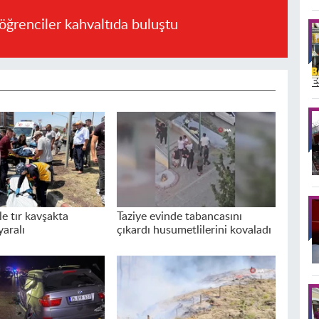
öğrenciler kahvaltıda buluştu
e tır kavşakta
Taziye evinde tabancasını
yaralı
çıkardı husumetlilerini kovaladı