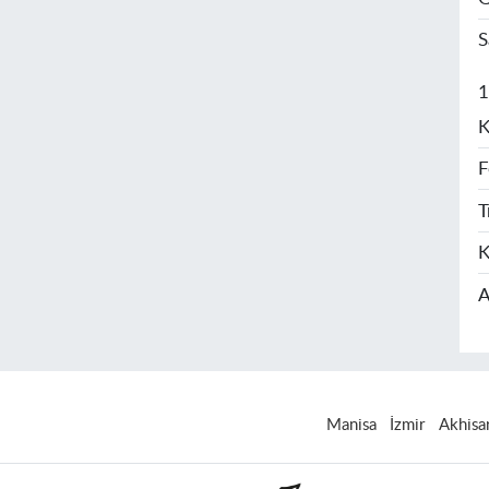
S
1
K
F
T
K
A
Manisa
İzmir
Akhisa