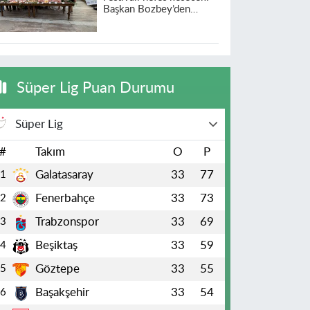
Başkan Bozbey’den
heyecanlandıran açıklama
Süper Lig Puan Durumu
Süper Lig
#
Takım
O
P
Galatasaray
33
77
1
Fenerbahçe
33
73
2
Trabzonspor
33
69
3
Beşiktaş
33
59
4
Göztepe
33
55
5
Başakşehir
33
54
6