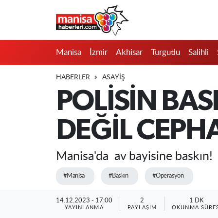
Manisa
Manisa Nöbetçi Eczaneler
Manisa
İzmir
Akhisar
Turgutlu
Salihli
İzmir
Manisa Hava Durumu
HABERLER
ASAYIŞ
Akhisar
Manisa Namaz Vakitleri
POLİSİN BASK
Turgutlu
Manisa Trafik Yoğunluk Haritası
DEĞİL CEPH
Salihli
Süper Lig Puan Durumu ve Fikstür
Manisa'da av bayisine baskın! 
Saruhanlı
Tüm Manşetler
#Manisa
#Baskın
#Operasyon
Soma
Son Dakika Haberleri
14.12.2023 - 17:00
2
1 DK
YAYINLANMA
PAYLAŞIM
OKUNMA SÜRES
Resmi İlanlar
Haber Arşivi