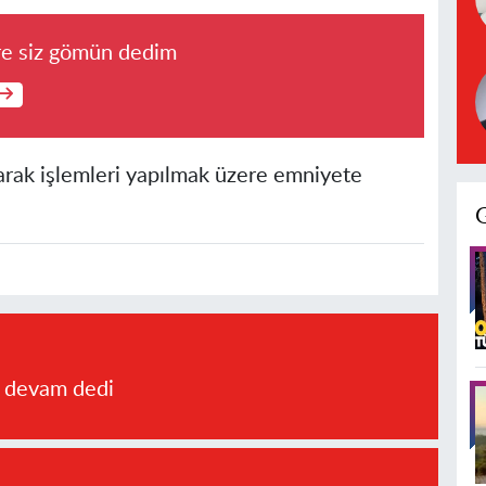
re siz gömün dedim
narak işlemleri yapılmak üzere emniyete
a devam dedi