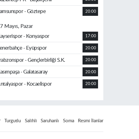
amsunspor - Göztepe
20:00
7 Mayıs, Pazar
ayserispor - Konyaspor
17:00
enerbahçe - Eyüpspor
20:00
rabzonspor - Gençlerbirliği S.K.
20:00
asımpaşa - Galatasaray
20:00
ntalyaspor - Kocaelispor
20:00
r
Turgutlu
Salihli
Saruhanlı
Soma
Resmi İlanlar