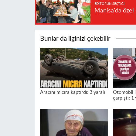
EDITÖRÜN SEÇTIĞI
Manisa'da özel 
Bunlar da ilginizi çekebilir
Aracını mıcıra kaptırdı: 3 yaralı
Otomobil il
çarpıştı: 1 