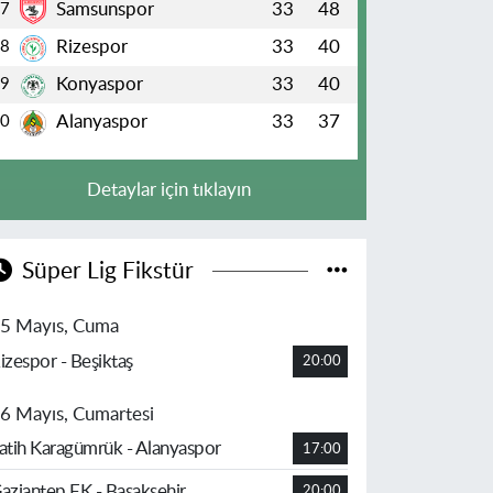
Samsunspor
33
48
7
Rizespor
33
40
8
Konyaspor
33
40
9
Alanyaspor
33
37
10
Detaylar için tıklayın
Süper Lig Fikstür
5 Mayıs, Cuma
izespor - Beşiktaş
20:00
6 Mayıs, Cumartesi
atih Karagümrük - Alanyaspor
17:00
aziantep FK - Başakşehir
20:00