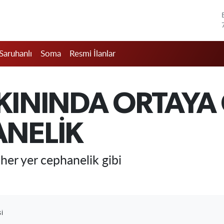
Saruhanlı
Soma
Resmi İlanlar
ININDA ORTAYA ÇI
ANELİK
her yer cephanelik gibi
I