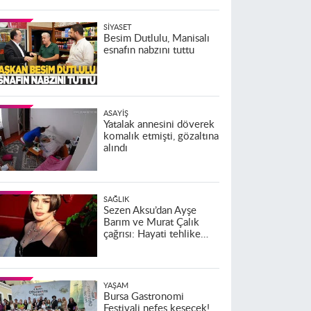
SIYASET
Besim Dutlulu, Manisalı
esnafın nabzını tuttu
ASAYIŞ
Yatalak annesini döverek
komalık etmişti, gözaltına
alındı
SAĞLIK
Sezen Aksu’dan Ayşe
Barım ve Murat Çalık
çağrısı: Hayati tehlike
altındalar
YAŞAM
Bursa Gastronomi
Festivali nefes kesecek!