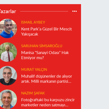
azarlar
İSMAIL AYBEY
Kent Park’a Güzel Bir Mescit
Yakışacak
SARUHAN SIMSAROĞLU
Manisa "Sanayi Odası" Hak
Etmiyor mu?
MURAT YALÇIN
Muhalif düşünenler de alıyor
artık. Milli markanın partisi
olmaz!
NAZIM ŞAFAK
Fotoğraftaki bu karpuzu zincir
marketler neden satmayı