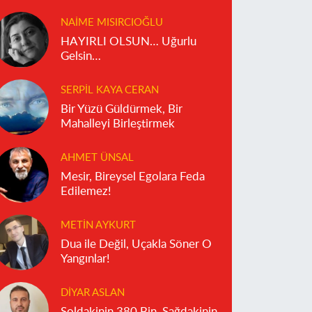
reddediyor?
NAIME MISIRCIOĞLU
HAYIRLI OLSUN… Uğurlu
Gelsin…
SERPIL KAYA CERAN
Bir Yüzü Güldürmek, Bir
Mahalleyi Birleştirmek
AHMET ÜNSAL
Mesir, Bireysel Egolara Feda
Edilemez!
METIN AYKURT
Dua ile Değil, Uçakla Söner O
Yangınlar!
DIYAR ASLAN
Soldakinin 380 Bin, Sağdakinin