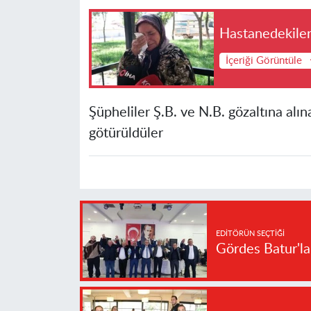
Hastanedekile
İçeriği Görüntüle
Şüpheliler Ş.B. ve N.B. gözaltına alı
götürüldüler
EDITÖRÜN SEÇTIĞI
Gördes Batur'l