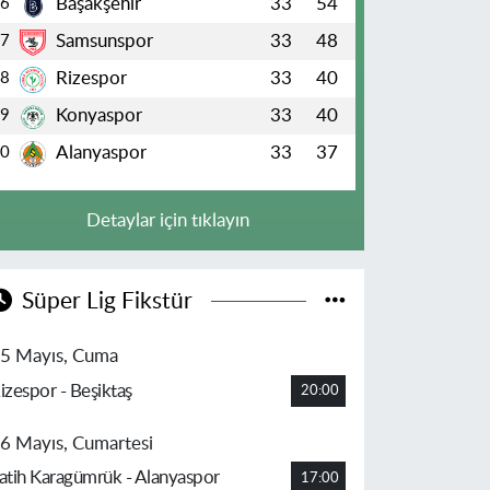
Başakşehir
33
54
6
Samsunspor
33
48
7
Rizespor
33
40
8
Konyaspor
33
40
9
Alanyaspor
33
37
10
Detaylar için tıklayın
Süper Lig Fikstür
5 Mayıs, Cuma
izespor - Beşiktaş
20:00
6 Mayıs, Cumartesi
atih Karagümrük - Alanyaspor
17:00