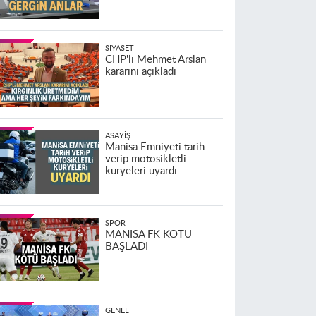
SIYASET
CHP'li Mehmet Arslan
kararını açıkladı
ASAYIŞ
Manisa Emniyeti tarih
verip motosikletli
kuryeleri uyardı
SPOR
MANİSA FK KÖTÜ
BAŞLADI
GENEL