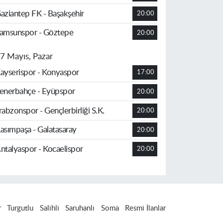
aziantep FK - Başakşehir
20:00
amsunspor - Göztepe
20:00
7 Mayıs, Pazar
ayserispor - Konyaspor
17:00
enerbahçe - Eyüpspor
20:00
rabzonspor - Gençlerbirliği S.K.
20:00
asımpaşa - Galatasaray
20:00
ntalyaspor - Kocaelispor
20:00
r
Turgutlu
Salihli
Saruhanlı
Soma
Resmi İlanlar