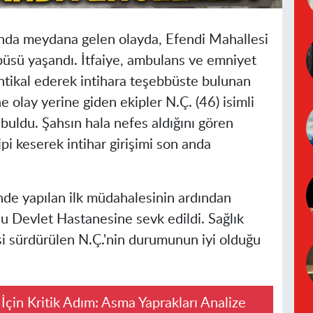
rında meydana gelen olayda, Efendi Mahallesi
bbüsü yaşandı. İtfaiye, ambulans ve emniyet
e intikal ederek intihara teşebbüste bulunan
e olay yerine giden ekipler N.Ç. (46) isimli
e buldu. Şahsın hala nefes aldığını gören
pi keserek intihar girişimi son anda
rinde yapılan ilk müdahalesinin ardından
u Devlet Hastanesine sevk edildi. Sağlık
si sürdürülen N.Ç.'nin durumunun iyi olduğu
ı İçin Kritik Adım: Asma Yaprakları Analize