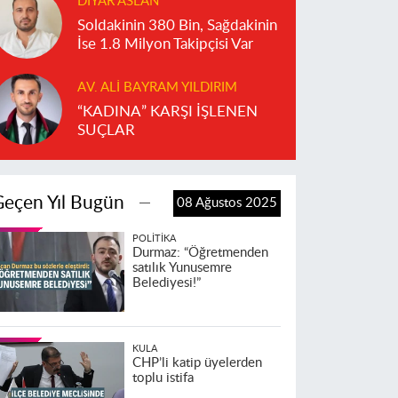
DIYAR ASLAN
Soldakinin 380 Bin, Sağdakinin
İse 1.8 Milyon Takipçisi Var
AV. ALI BAYRAM YILDIRIM
“KADINA” KARŞI İŞLENEN
SUÇLAR
Geçen Yıl Bugün
08 Ağustos 2025
POLITIKA
Durmaz: “Öğretmenden
satılık Yunusemre
Belediyesi!”
KULA
CHP’li katip üyelerden
toplu istifa