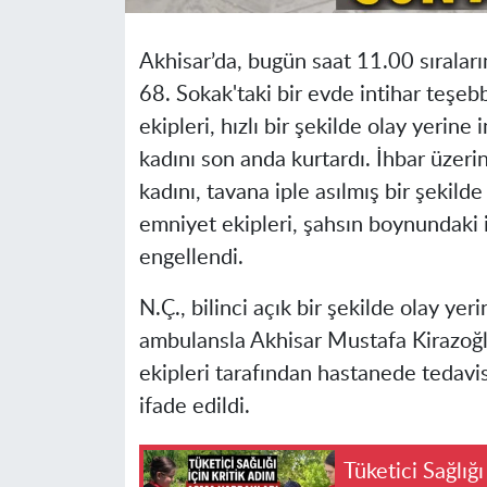
Akhisar’da, bugün saat 11.00 sırala
68. Sokak'taki bir evde intihar teşe
ekipleri, hızlı bir şekilde olay yerin
kadını son anda kurtardı. İhbar üzerin
kadını, tavana iple asılmış bir şekild
emniyet ekipleri, şahsın boynundaki i
engellendi.
N.Ç., bilinci açık bir şekilde olay ye
ambulansla Akhisar Mustafa Kirazoğl
ekipleri tarafından hastanede tedavi
ifade edildi.
Tüketici Sağlığ