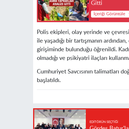
Gitti
İçeriği Görüntüle
Polis ekipleri, olay yerinde ve çevre
ile yaşadığı bir tartışmanın ardından
girişiminde bulunduğu öğrenildi. Kadın
olmadığı ve psikiyatri ilaçları kullanm
Cumhuriyet Savcısının talimatları doğ
başlatıldı.
EDITÖRÜN SEÇTIĞI
Gördes Batur'l