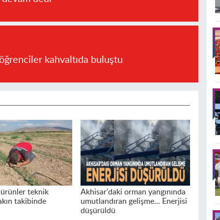
öğrenciler kahvaltıda buluştu
 ürünler teknik
Akhisar'daki orman yangınında
akın takibinde
umutlandıran gelişme... Enerjisi
düşürüldü