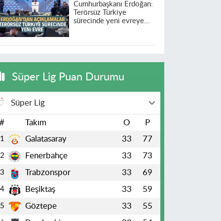
Cumhurbaşkanı Erdoğan:
Terörsüz Türkiye
sürecinde yeni evreye
geçildi
Süper Lig Puan Durumu
Süper Lig
#
Takım
O
P
Galatasaray
33
77
1
Fenerbahçe
33
73
2
Trabzonspor
33
69
3
Beşiktaş
33
59
4
Göztepe
33
55
5