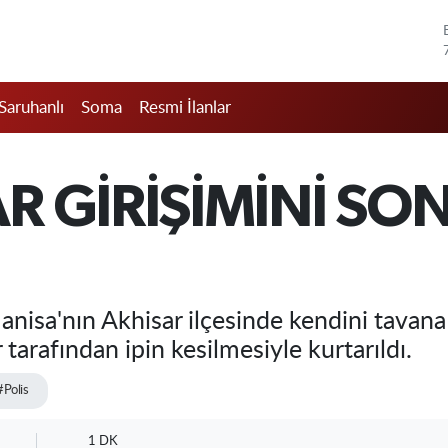
Saruhanlı
Soma
Resmi İlanlar
AR GİRİŞİMİNİ S
isa'nın Akhisar ilçesinde kendini tavana i
tarafından ipin kesilmesiyle kurtarıldı.
#Polis
1 DK