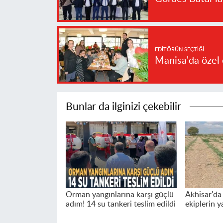
EDITÖRÜN SEÇTIĞI
Manisa'da özel 
Bunlar da ilginizi çekebilir
Orman yangınlarına karşı güçlü
Akhisar'da
adım! 14 su tankeri teslim edildi
ekiplerin y