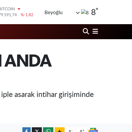
79.591,74
%-1.82
°
DOLAR
8
Beyoğlu
45,43620
%0.02
EURO
53,38690
%0.19
STERLİN
61,60380
%0.18
G.ALTIN
6862,09000
%0.19
ON ANDA
BİST100
14.598,00
%0
ple asarak intihar girişiminde
-
+
A
A