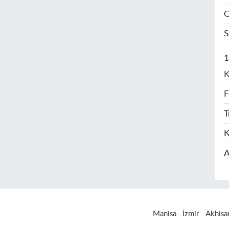
G
S
1
K
F
T
K
A
Manisa
İzmir
Akhisa