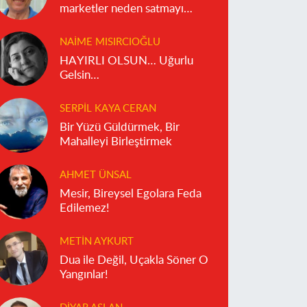
marketler neden satmayı
reddediyor?
NAIME MISIRCIOĞLU
HAYIRLI OLSUN… Uğurlu
Gelsin…
SERPIL KAYA CERAN
Bir Yüzü Güldürmek, Bir
Mahalleyi Birleştirmek
AHMET ÜNSAL
Mesir, Bireysel Egolara Feda
Edilemez!
METIN AYKURT
Dua ile Değil, Uçakla Söner O
Yangınlar!