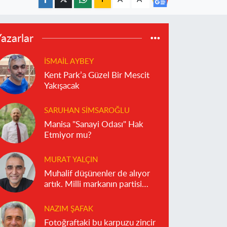
azarlar
İSMAIL AYBEY
Kent Park’a Güzel Bir Mescit
Yakışacak
SARUHAN SIMSAROĞLU
Manisa "Sanayi Odası" Hak
Etmiyor mu?
MURAT YALÇIN
Muhalif düşünenler de alıyor
artık. Milli markanın partisi
olmaz!
NAZIM ŞAFAK
Fotoğraftaki bu karpuzu zincir