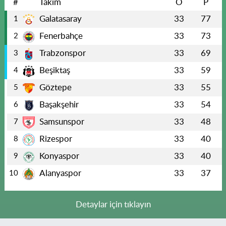
#
Takım
O
P
Galatasaray
33
77
1
Fenerbahçe
33
73
2
Trabzonspor
33
69
3
Beşiktaş
33
59
4
Göztepe
33
55
5
Başakşehir
33
54
6
Samsunspor
33
48
7
Rizespor
33
40
8
Konyaspor
33
40
9
Alanyaspor
33
37
10
Detaylar için tıklayın