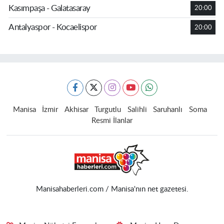
Kasımpaşa - Galatasaray
20:00
Antalyaspor - Kocaelispor
20:00
Manisa
İzmir
Akhisar
Turgutlu
Salihli
Saruhanlı
Soma
Resmi İlanlar
Manisahaberleri.com / Manisa'nın net gazetesi.