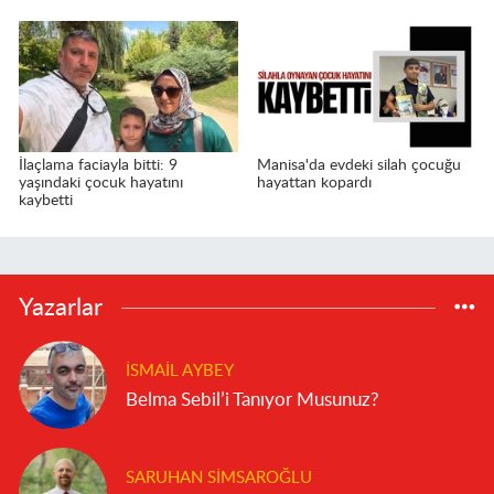
İlaçlama faciayla bitti: 9
Manisa'da evdeki silah çocuğu
yaşındaki çocuk hayatını
hayattan kopardı
kaybetti
Yazarlar
İSMAIL AYBEY
Belma Sebil’i Tanıyor Musunuz?
SARUHAN SIMSAROĞLU