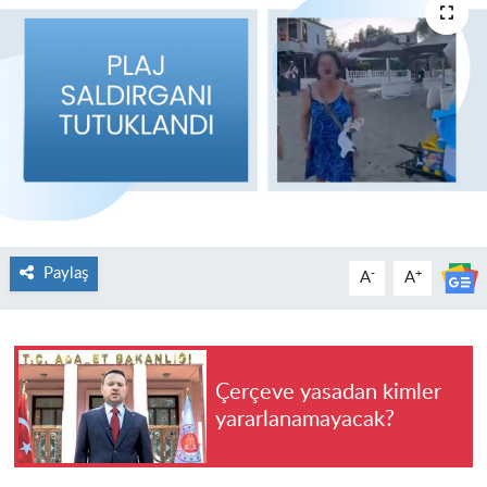
Paylaş
-
+
A
A
Çerçeve yasadan kimler
yararlanamayacak?