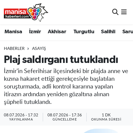
Manisa
Manisa Nöbetçi Eczaneler
Manisa
İzmir
Akhisar
Turgutlu
Salihli
Saru
İzmir
Manisa Hava Durumu
HABERLER
ASAYIŞ
Akhisar
Manisa Namaz Vakitleri
Plaj saldırganı tutuklandı
Turgutlu
Manisa Trafik Yoğunluk Haritası
İzmir'in Seferihisar ilçesindeki bir plajda anne ve
kızına hakaret ettiği gerekçesiyle başlatılan
Salihli
Süper Lig Puan Durumu ve Fikstür
soruşturmada, adli kontrol kararına yapılan
itirazın ardından yeniden gözaltına alınan
Saruhanlı
Tüm Manşetler
şüpheli tutuklandı.
Soma
Son Dakika Haberleri
08.07.2026 - 17:32
08.07.2026 - 17:36
1 DK
YAYINLANMA
GÜNCELLEME
OKUNMA SÜRESI
Resmi İlanlar
Haber Arşivi