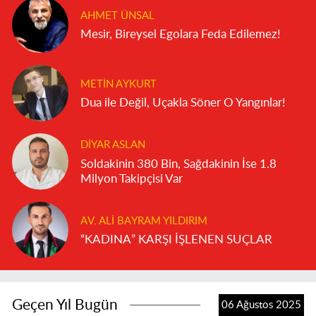
AHMET ÜNSAL
Mesir, Bireysel Egolara Feda Edilemez!
METIN AYKURT
Dua ile Değil, Uçakla Söner O Yangınlar!
DIYAR ASLAN
Soldakinin 380 Bin, Sağdakinin İse 1.8
Milyon Takipçisi Var
AV. ALI BAYRAM YILDIRIM
“KADINA” KARŞI İŞLENEN SUÇLAR
Geçen Yıl Bugün
06 Ağustos 2025