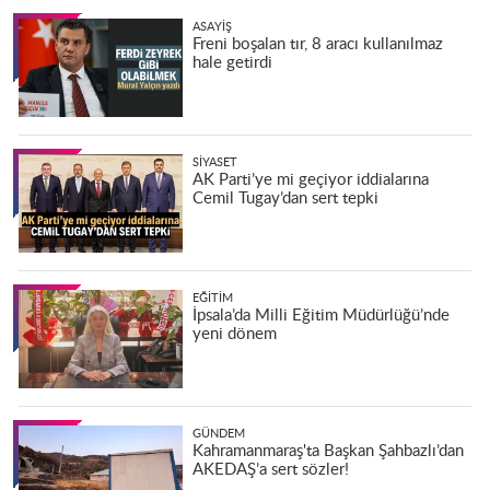
ASAYIŞ
Freni boşalan tır, 8 aracı kullanılmaz
hale getirdi
SIYASET
AK Parti’ye mi geçiyor iddialarına
Cemil Tugay’dan sert tepki
EĞITIM
İpsala’da Milli Eğitim Müdürlüğü’nde
yeni dönem
GÜNDEM
Kahramanmaraş'ta Başkan Şahbazlı’dan
AKEDAŞ’a sert sözler!