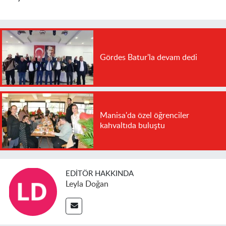
Gördes Batur'la devam dedi
Manisa'da özel öğrenciler
kahvaltıda buluştu
EDITÖR HAKKINDA
Leyla Doğan