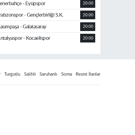
enerbahçe - Eyüpspor
20:00
rabzonspor - Gençlerbirliği S.K.
20:00
asımpaşa - Galatasaray
20:00
ntalyaspor - Kocaelispor
20:00
r
Turgutlu
Salihli
Saruhanlı
Soma
Resmi İlanlar