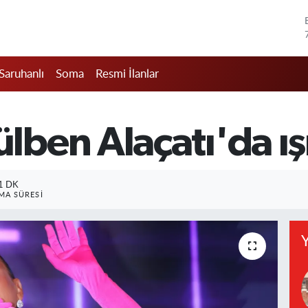
Saruhanlı
Soma
Resmi İlanlar
ben Alaçatı'da ış
1 DK
A SÜRESI
Y