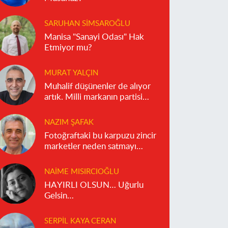
SARUHAN SIMSAROĞLU
Manisa "Sanayi Odası" Hak
Etmiyor mu?
MURAT YALÇIN
Muhalif düşünenler de alıyor
artık. Milli markanın partisi
olmaz!
NAZIM ŞAFAK
Fotoğraftaki bu karpuzu zincir
marketler neden satmayı
reddediyor?
NAIME MISIRCIOĞLU
HAYIRLI OLSUN… Uğurlu
Gelsin…
SERPIL KAYA CERAN