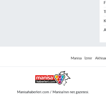
F
T
K
A
Manisa
İzmir
Akhisa
Manisahaberleri.com / Manisa'nın net gazetesi.