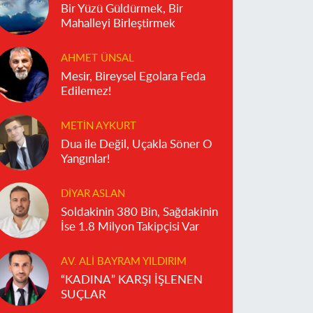
Bir Yüzü Güldürmek, Bir
Mahalleyi Birleştirmek
AHMET ÜNSAL
Mesir, Bireysel Egolara Feda
Edilemez!
METIN AYKURT
Dua ile Değil, Uçakla Söner O
Yangınlar!
DIYAR ASLAN
Soldakinin 380 Bin, Sağdakinin
İse 1.8 Milyon Takipçisi Var
AV. ALI BAYRAM YILDIRIM
“KADINA” KARŞI İŞLENEN
SUÇLAR