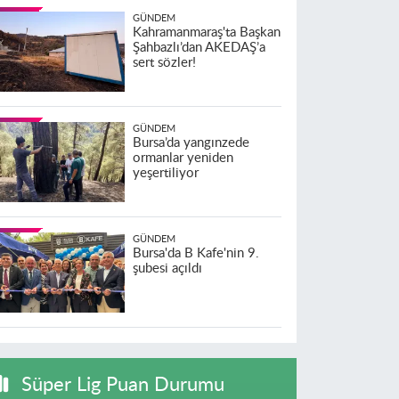
GÜNDEM
Kahramanmaraş'ta Başkan
Şahbazlı’dan AKEDAŞ’a
sert sözler!
GÜNDEM
Bursa’da yangınzede
ormanlar yeniden
yeşertiliyor
GÜNDEM
Bursa'da B Kafe'nin 9.
şubesi açıldı
Süper Lig Puan Durumu