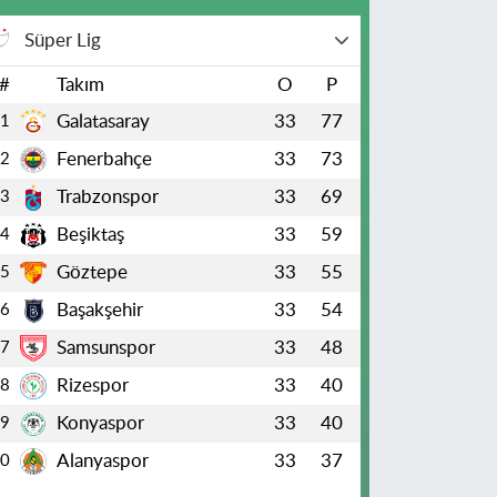
Süper Lig
#
Takım
O
P
Galatasaray
33
77
1
Fenerbahçe
33
73
2
Trabzonspor
33
69
3
Beşiktaş
33
59
4
Göztepe
33
55
5
Başakşehir
33
54
6
Samsunspor
33
48
7
Rizespor
33
40
8
Konyaspor
33
40
9
Alanyaspor
33
37
10