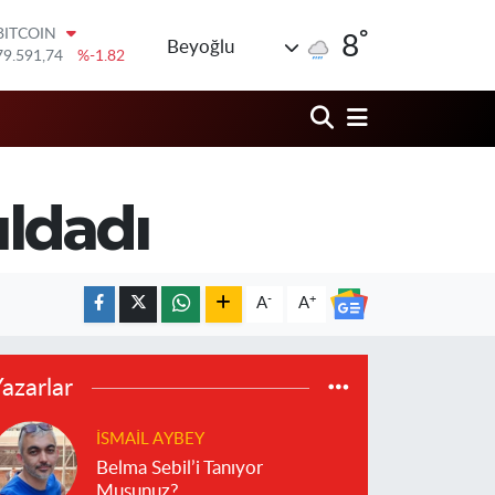
°
DOLAR
8
Beyoğlu
45,43620
%0.02
EURO
53,38690
%0.19
STERLİN
61,60380
%0.18
G.ALTIN
6862,09000
%0.19
ıldadı
BİST100
14.598,00
%0
BITCOIN
79.591,74
%-1.82
-
+
A
A
azarlar
İSMAIL AYBEY
Belma Sebil’i Tanıyor
Musunuz?