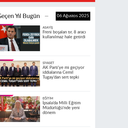
Geçen Yıl Bugün
06 Ağustos 2025
ASAYIŞ
Freni boşalan tır, 8 aracı
kullanılmaz hale getirdi
SIYASET
AK Parti’ye mi geçiyor
iddialarına Cemil
Tugay’dan sert tepki
EĞITIM
İpsala’da Milli Eğitim
Müdürlüğü’nde yeni
dönem