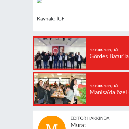
Kaynak:
İGF
EDITÖRÜN SEÇTIĞI
Gördes Batur'l
EDITÖRÜN SEÇTIĞI
Manisa'da özel 
EDITÖR HAKKINDA
Murat