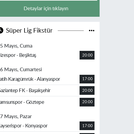
Detaylar için tıklayın
Süper Lig Fikstür
5 Mayıs, Cuma
izespor - Beşiktaş
20:00
6 Mayıs, Cumartesi
atih Karagümrük - Alanyaspor
17:00
aziantep FK - Başakşehir
20:00
amsunspor - Göztepe
20:00
7 Mayıs, Pazar
ayserispor - Konyaspor
17:00