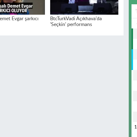
emet Evgar şarkıcı
BtcTurkVadi Açıkhava'da
'Seçkin' performans