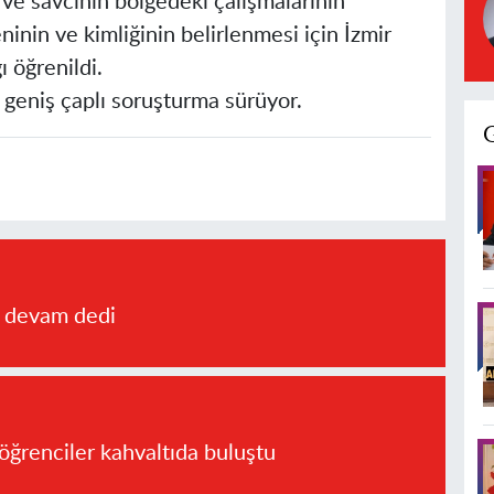
 ve savcının bölgedeki çalışmalarının
nin ve kimliğinin belirlenmesi için İzmir
 öğrenildi.
n geniş çaplı soruşturma sürüyor.
a devam dedi
öğrenciler kahvaltıda buluştu