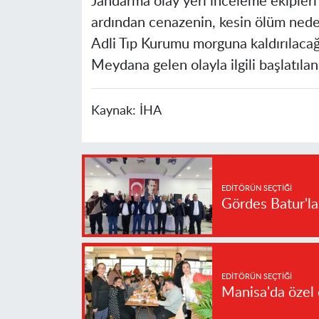
Jandarma olay yeri inceleme ekipleri
ardından cenazenin, kesin ölüm nedeni
Adli Tıp Kurumu morguna kaldırılacağı
Meydana gelen olayla ilgili başlatıla
Kaynak:
İHA
EDITÖRÜN SEÇTIĞI
Gördes Batur'l
EDITÖRÜN SEÇTIĞI
Manisa'da özel 