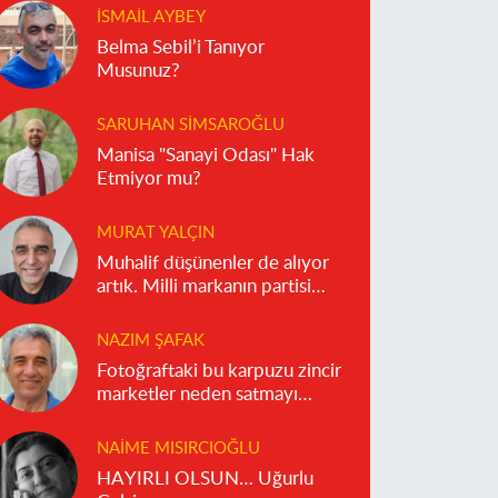
İSMAIL AYBEY
Belma Sebil’i Tanıyor
Musunuz?
SARUHAN SIMSAROĞLU
Manisa "Sanayi Odası" Hak
Etmiyor mu?
MURAT YALÇIN
Muhalif düşünenler de alıyor
artık. Milli markanın partisi
olmaz!
NAZIM ŞAFAK
Fotoğraftaki bu karpuzu zincir
marketler neden satmayı
reddediyor?
NAIME MISIRCIOĞLU
HAYIRLI OLSUN… Uğurlu