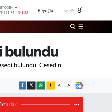
79.591,74
%-1.82
°
DOLAR
8
Beyoğlu
45,43620
%0.02
EURO
53,38690
%0.19
STERLİN
61,60380
%0.18
G.ALTIN
6862,09000
%0.19
i bulundu
BİST100
14.598,00
%0
 cesedi bulundu. Cesedin
-
+
A
A
azarlar