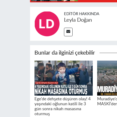
EDITÖR HAKKINDA
Leyla Doğan
Bunlar da ilginizi çekebilir
Ege'de dehşete düşüren olay! 4
Muradiye'de
yaşındaki oğlunun katili ile 3
MASKİ'den 
gün sonra nikah masasına
oturmuş