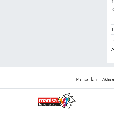
1
K
F
T
K
A
Manisa
İzmir
Akhisa