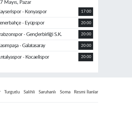
7 Mayıs, Pazar
ayserispor - Konyaspor
17:00
enerbahçe - Eyüpspor
20:00
rabzonspor - Gençlerbirliği S.K.
20:00
asımpaşa - Galatasaray
20:00
ntalyaspor - Kocaelispor
20:00
r
Turgutlu
Salihli
Saruhanlı
Soma
Resmi İlanlar