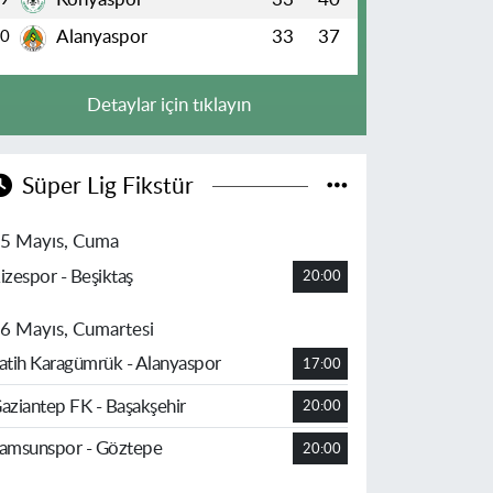
Alanyaspor
33
37
10
Detaylar için tıklayın
Süper Lig Fikstür
5 Mayıs, Cuma
izespor - Beşiktaş
20:00
6 Mayıs, Cumartesi
atih Karagümrük - Alanyaspor
17:00
aziantep FK - Başakşehir
20:00
amsunspor - Göztepe
20:00