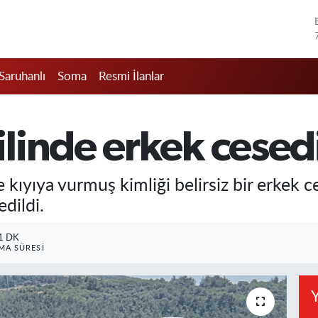
Saruhanlı
Soma
Resmi İlanlar
linde erkek cesed
de kıyıya vurmuş kimliği belirsiz bir erkek
dildi.
1 DK
A SÜRESI
Y