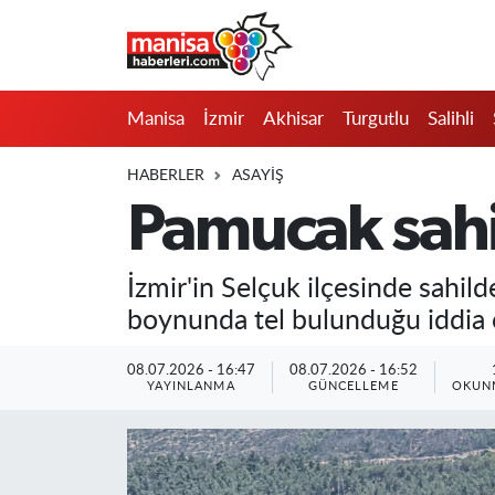
Manisa
Manisa Nöbetçi Eczaneler
Manisa
İzmir
Akhisar
Turgutlu
Salihli
İzmir
Manisa Hava Durumu
HABERLER
ASAYIŞ
Akhisar
Manisa Namaz Vakitleri
Pamucak sahi
Turgutlu
Manisa Trafik Yoğunluk Haritası
İzmir'in Selçuk ilçesinde sahil
Salihli
Süper Lig Puan Durumu ve Fikstür
boynunda tel bulunduğu iddia e
Saruhanlı
Tüm Manşetler
08.07.2026 - 16:47
08.07.2026 - 16:52
YAYINLANMA
GÜNCELLEME
OKUNM
Soma
Son Dakika Haberleri
Resmi İlanlar
Haber Arşivi