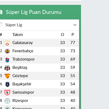
Süper Lig Puan Durumu
Süper Lig
#
Takım
O
P
Galatasaray
33
77
1
Fenerbahçe
33
73
2
Trabzonspor
33
69
3
Beşiktaş
33
59
4
Göztepe
33
55
5
Başakşehir
33
54
6
Samsunspor
33
48
7
Rizespor
33
40
8
Konyaspor
33
40
9