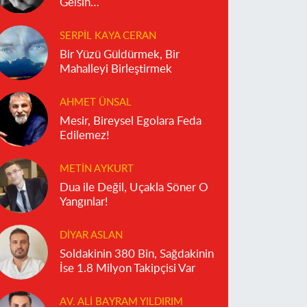
Gelsin…
SERPIL KAYA CERAN
Bir Yüzü Güldürmek, Bir
Mahalleyi Birleştirmek
AHMET ÜNSAL
Mesir, Bireysel Egolara Feda
Edilemez!
METIN AYKURT
Dua ile Değil, Uçakla Söner O
Yangınlar!
DIYAR ASLAN
Soldakinin 380 Bin, Sağdakinin
İse 1.8 Milyon Takipçisi Var
AV. ALI BAYRAM YILDIRIM