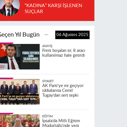
“KADINA” KARŞI İŞLENEN
SUÇLAR
Geçen Yıl Bugün
06 Ağustos 2025
ASAYIŞ
Freni boşalan tır, 8 aracı
kullanılmaz hale getirdi
SIYASET
AK Parti’ye mi geçiyor
iddialarına Cemil
Tugay’dan sert tepki
EĞITIM
İpsala’da Milli Eğitim
Müdürlüğü’nde yeni