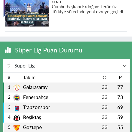
GENEL
Cumhurbaşkanı Erdoğan: Terörsüz
Türkiye sürecinde yeni evreye geçildi
Süper Lig Puan Durumu
Süper Lig
#
Takım
O
P
Galatasaray
33
77
1
Fenerbahçe
33
73
2
Trabzonspor
33
69
3
Beşiktaş
33
59
4
Göztepe
33
55
5