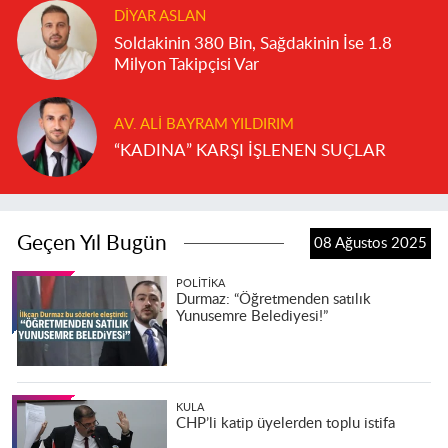
DIYAR ASLAN
Soldakinin 380 Bin, Sağdakinin İse 1.8
Milyon Takipçisi Var
AV. ALI BAYRAM YILDIRIM
“KADINA” KARŞI İŞLENEN SUÇLAR
Geçen Yıl Bugün
08 Ağustos 2025
POLITIKA
Durmaz: “Öğretmenden satılık
Yunusemre Belediyesi!”
KULA
CHP’li katip üyelerden toplu istifa