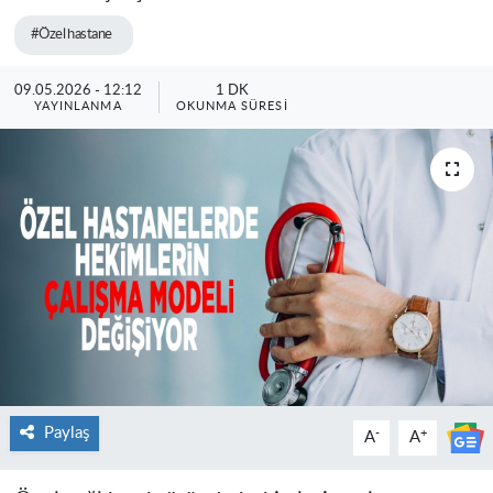
#Özel hastane
09.05.2026 - 12:12
1 DK
YAYINLANMA
OKUNMA SÜRESI
Paylaş
-
+
A
A