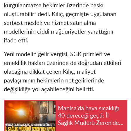
kurgulanmazsa hekimler üzerinde baskı
oluşturabilir” dedi. Kılıç, geçmişte uygulanan
serbest meslek ve hizmet satın alma
modellerinin ciddi mağduriyetler yarattığını
ifade etti.
Yeni modelin gelir vergisi, SGK primleri ve
emeklilik hakları üzerinde de doğrudan etkileri
olacağına dikkat çeken Kılıç, maliyet
paylaşımının hekimlerin net gelirlerinde
değişikliğe yol açabileceğini belirtti.
Manisa'da hava sıcaklığı
40 dereceği geçti: İl
Sağlık Müdürü Zeren'den
uyarı geldi