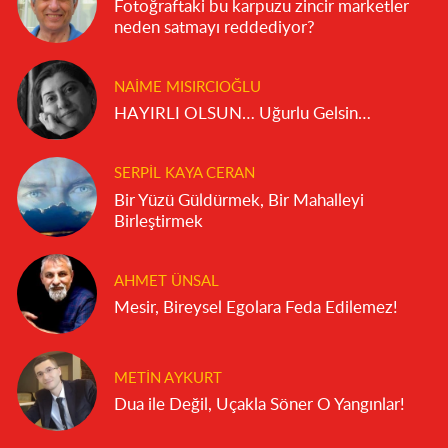
Fotoğraftaki bu karpuzu zincir marketler
neden satmayı reddediyor?
NAIME MISIRCIOĞLU
HAYIRLI OLSUN… Uğurlu Gelsin…
SERPIL KAYA CERAN
Bir Yüzü Güldürmek, Bir Mahalleyi
Birleştirmek
AHMET ÜNSAL
Mesir, Bireysel Egolara Feda Edilemez!
METIN AYKURT
Dua ile Değil, Uçakla Söner O Yangınlar!