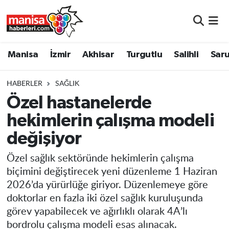
Manisa
Manisa Nöbetçi Eczaneler
Manisa
İzmir
Akhisar
Turgutlu
Salihli
Saru
İzmir
Manisa Hava Durumu
HABERLER
SAĞLIK
Akhisar
Manisa Namaz Vakitleri
Özel hastanelerde
hekimlerin çalışma modeli
Turgutlu
Manisa Trafik Yoğunluk Haritası
değişiyor
Salihli
Süper Lig Puan Durumu ve Fikstür
Özel sağlık sektöründe hekimlerin çalışma
Saruhanlı
Tüm Manşetler
biçimini değiştirecek yeni düzenleme 1 Haziran
2026’da yürürlüğe giriyor. Düzenlemeye göre
Soma
Son Dakika Haberleri
doktorlar en fazla iki özel sağlık kuruluşunda
görev yapabilecek ve ağırlıklı olarak 4A’lı
Resmi İlanlar
Haber Arşivi
bordrolu çalışma modeli esas alınacak.