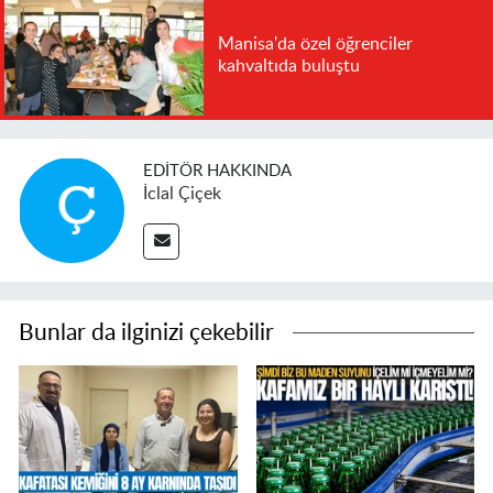
Manisa'da özel öğrenciler
kahvaltıda buluştu
EDITÖR HAKKINDA
İclal Çiçek
Bunlar da ilginizi çekebilir