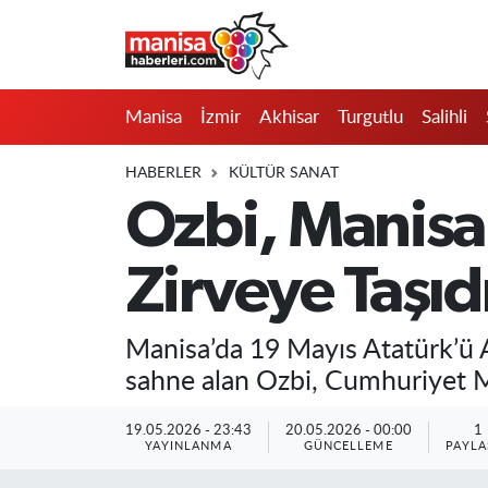
Manisa
Manisa Nöbetçi Eczaneler
Manisa
İzmir
Akhisar
Turgutlu
Salihli
İzmir
Manisa Hava Durumu
HABERLER
KÜLTÜR SANAT
Akhisar
Manisa Namaz Vakitleri
Ozbi, Manisa
Turgutlu
Manisa Trafik Yoğunluk Haritası
Zirveye Taşıd
Salihli
Süper Lig Puan Durumu ve Fikstür
Manisa’da 19 Mayıs Atatürk’ü 
Saruhanlı
Tüm Manşetler
sahne alan Ozbi, Cumhuriyet M
Soma
Son Dakika Haberleri
19.05.2026 - 23:43
20.05.2026 - 00:00
1
YAYINLANMA
GÜNCELLEME
PAYLA
Resmi İlanlar
Haber Arşivi