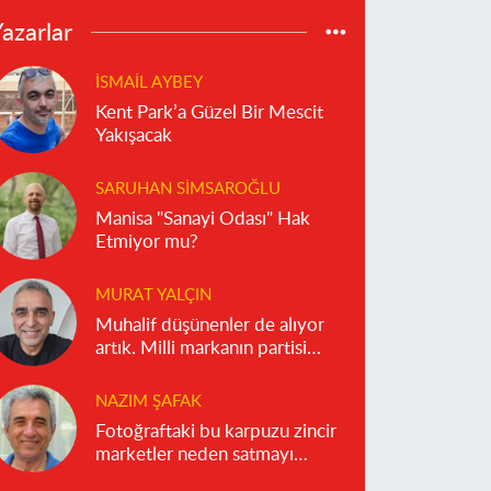
azarlar
İSMAIL AYBEY
Kent Park’a Güzel Bir Mescit
Yakışacak
SARUHAN SIMSAROĞLU
Manisa "Sanayi Odası" Hak
Etmiyor mu?
MURAT YALÇIN
Muhalif düşünenler de alıyor
artık. Milli markanın partisi
olmaz!
NAZIM ŞAFAK
Fotoğraftaki bu karpuzu zincir
marketler neden satmayı
reddediyor?