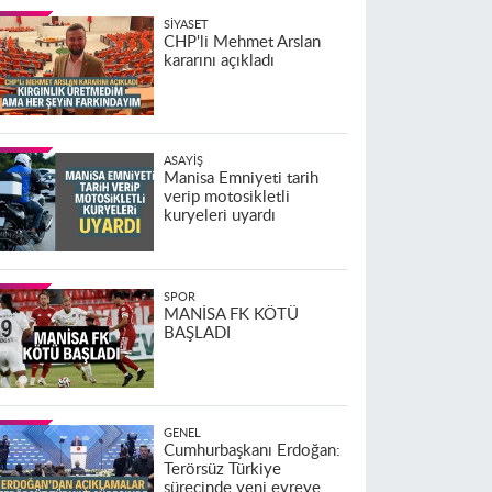
SIYASET
CHP'li Mehmet Arslan
kararını açıkladı
ASAYIŞ
Manisa Emniyeti tarih
verip motosikletli
kuryeleri uyardı
SPOR
MANİSA FK KÖTÜ
BAŞLADI
GENEL
Cumhurbaşkanı Erdoğan:
Terörsüz Türkiye
sürecinde yeni evreye