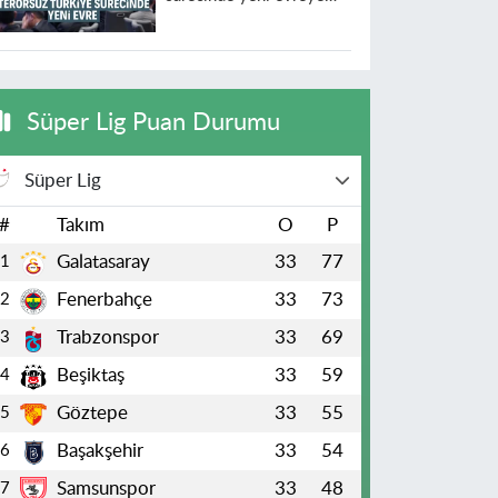
geçildi
Süper Lig Puan Durumu
Süper Lig
#
Takım
O
P
Galatasaray
33
77
1
Fenerbahçe
33
73
2
Trabzonspor
33
69
3
Beşiktaş
33
59
4
Göztepe
33
55
5
Başakşehir
33
54
6
Samsunspor
33
48
7