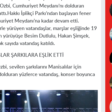
 Ozbi, Cumhuriyet Meydanı’nı dolduran
tı.Hakkı İplikçi Parkı’ndan başlayan fener
huriyet Meydanı’na kadar devam etti.
rle yürüyen vatandaşlar, marşlar eşliğinde 19
n yürüyüşe Besim Dutlulu, Hakan Şimşek,
ok sayıda vatandaş katıldı.
R ŞARKILARA EŞLİK ETTİ
i, sevilen şarkılarını Manisalılar için
dolduran yüzlerce vatandaş, konser boyunca