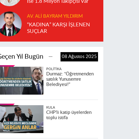
İse 1.8 Milyon Takipçisi Var
AV. ALI BAYRAM YILDIRIM
“KADINA” KARŞI İŞLENEN
SUÇLAR
Geçen Yıl Bugün
08 Ağustos 2025
POLITIKA
Durmaz: “Öğretmenden
satılık Yunusemre
Belediyesi!”
KULA
CHP’li katip üyelerden
toplu istifa