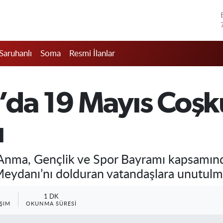
Saruhanlı
Soma
Resmi İlanlar
’da 19 Mayıs Coş
ı
Anma, Gençlik ve Spor Bayramı kapsamınd
eydanı’nı dolduran vatandaşlara unutulmaz
1 DK
ŞIM
OKUNMA SÜRESI