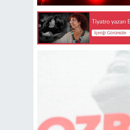
Tiyatro yazarı 
İçeriği Görüntüle