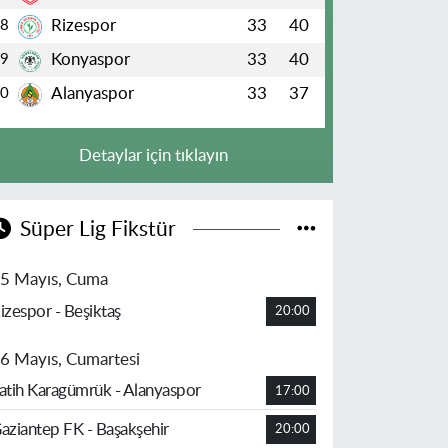
Rizespor
33
40
8
Konyaspor
33
40
9
Alanyaspor
33
37
10
Detaylar için tıklayın
Süper Lig Fikstür
5 Mayıs, Cuma
izespor - Beşiktaş
20:00
6 Mayıs, Cumartesi
atih Karagümrük - Alanyaspor
17:00
aziantep FK - Başakşehir
20:00