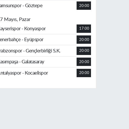
amsunspor - Göztepe
20:00
7 Mayıs, Pazar
ayserispor - Konyaspor
17:00
enerbahçe - Eyüpspor
20:00
rabzonspor - Gençlerbirliği S.K.
20:00
asımpaşa - Galatasaray
20:00
ntalyaspor - Kocaelispor
20:00