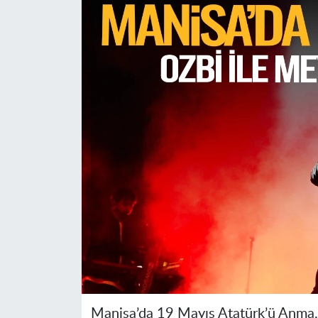
Manisa’da 19 Mayıs Atatürk’ü Anma,