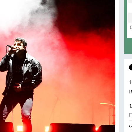
1
R
1
F
G