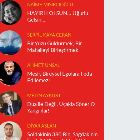
NAIME MISIRCIOĞLU
HAYIRLI OLSUN… Uğurlu
Gelsin…
SERPIL KAYA CERAN
Bir Yüzü Güldürmek, Bir
Mahalleyi Birleştirmek
AHMET ÜNSAL
Mesir, Bireysel Egolara Feda
Edilemez!
METIN AYKURT
Dua ile Değil, Uçakla Söner O
Yangınlar!
DIYAR ASLAN
Soldakinin 380 Bin, Sağdakinin