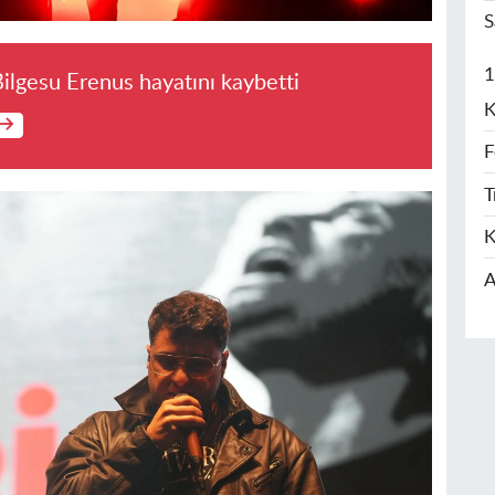
S
1
Bilgesu Erenus hayatını kaybetti
K
F
T
K
A