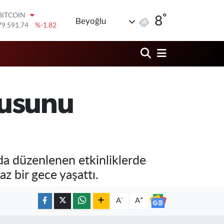
°
DOLAR
8
Beyoğlu
45,43620
%0.02
EURO
53,38690
%0.19
STERLİN
61,60380
%0.18
G.ALTIN
6862,09000
%0.19
kusunu
BİST100
14.598,00
%0
BITCOIN
79.591,74
%-1.82
a düzenlenen etkinliklerde
 bir gece yaşattı.
-
+
A
A