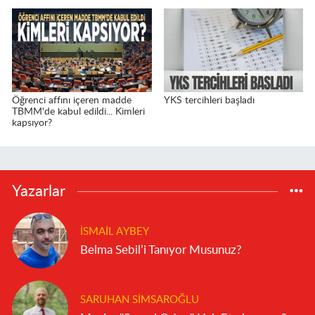
Öğrenci affını içeren madde
YKS tercihleri başladı
TBMM'de kabul edildi... Kimleri
kapsıyor?
Yazarlar
İSMAIL AYBEY
Belma Sebil’i Tanıyor Musunuz?
SARUHAN SIMSAROĞLU