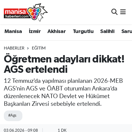
Manisa
Manisa Nöbetçi Eczaneler
Manisa
İzmir
Akhisar
Turgutlu
Salihli
Saru
İzmir
Manisa Hava Durumu
HABERLER
EĞITIM
Akhisar
Manisa Namaz Vakitleri
Öğretmen adayları dikkat!
AGS ertelendi
Turgutlu
Manisa Trafik Yoğunluk Haritası
12 Temmuz’da yapılması planlanan 2026-MEB
Salihli
Süper Lig Puan Durumu ve Fikstür
AGS’nin AGS ve ÖABT oturumları Ankara’da
düzenlenecek NATO Devlet ve Hükümet
Saruhanlı
Tüm Manşetler
Başkanları Zirvesi sebebiyle ertelendi.
Soma
Son Dakika Haberleri
#Ags
Resmi İlanlar
Haber Arşivi
03.06.2026 - 09:08
1 DK