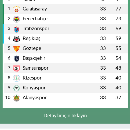
Galatasaray
33
77
1
Fenerbahçe
33
73
2
Trabzonspor
33
69
3
Beşiktaş
33
59
4
Göztepe
33
55
5
Başakşehir
33
54
6
Samsunspor
33
48
7
Rizespor
33
40
8
Konyaspor
33
40
9
Alanyaspor
33
37
10
Detaylar için tıklayın