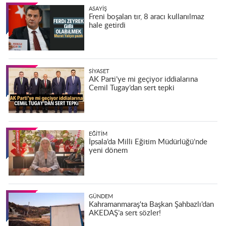
ASAYIŞ
Freni boşalan tır, 8 aracı kullanılmaz
hale getirdi
SIYASET
AK Parti’ye mi geçiyor iddialarına
Cemil Tugay’dan sert tepki
EĞITIM
İpsala’da Milli Eğitim Müdürlüğü’nde
yeni dönem
GÜNDEM
Kahramanmaraş'ta Başkan Şahbazlı’dan
AKEDAŞ’a sert sözler!