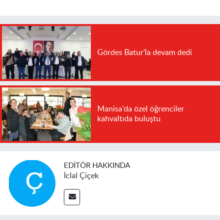
Gördes Batur'la devam dedi
Manisa'da özel öğrenciler
kahvaltıda buluştu
EDITÖR HAKKINDA
İclal Çiçek