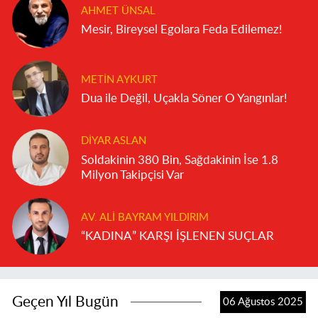
AHMET ÜNSAL
Mesir, Bireysel Egolara Feda Edilemez!
METIN AYKURT
Dua ile Değil, Uçakla Söner O Yangınlar!
DIYAR ASLAN
Soldakinin 380 Bin, Sağdakinin İse 1.8
Milyon Takipçisi Var
AV. ALI BAYRAM YILDIRIM
“KADINA” KARŞI İŞLENEN SUÇLAR
Geçen Yıl Bugün
06 Ağustos 2025