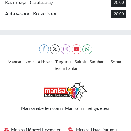
Kasımpaşa - Galatasaray
20:00
Antalyaspor - Kocaelispor
20:00
Manisa
İzmir
Akhisar
Turgutlu
Salihli
Saruhanlı
Soma
Resmi İlanlar
Manisahaberleri.com / Manisa'nın net gazetesi.
Manisa Nöbetçi Eczaneler
Manisa Hava Durumu