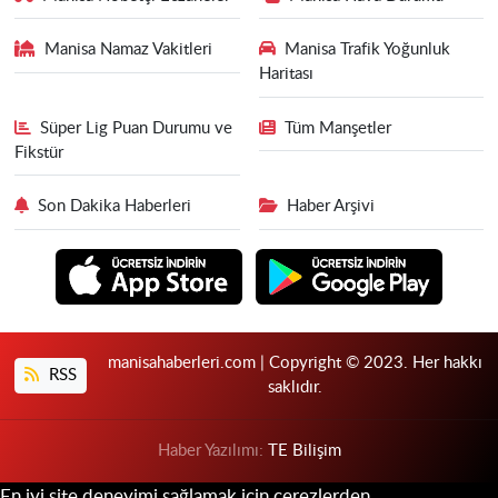
Manisa Namaz Vakitleri
Manisa Trafik Yoğunluk
Haritası
Süper Lig Puan Durumu ve
Tüm Manşetler
Fikstür
Son Dakika Haberleri
Haber Arşivi
manisahaberleri.com | Copyright © 2023. Her hakkı
RSS
saklıdır.
Haber Yazılımı:
TE Bilişim
En iyi site deneyimi sağlamak için çerezlerden