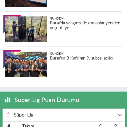
GÜNDEM
Bursa’da yangınzede ormanlar yeniden
yeşertiliyor
GÜNDEM
Bursa'da B Kafe'nin 9. şubesi açıldı
Süper Lig Puan Durumu
Süper Lig
#
Takım
O
P