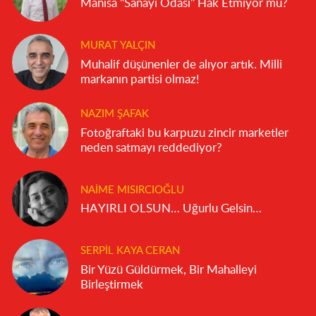
Manisa "Sanayi Odası" Hak Etmiyor mu?
MURAT YALÇIN
Muhalif düşünenler de alıyor artık. Milli
markanın partisi olmaz!
NAZIM ŞAFAK
Fotoğraftaki bu karpuzu zincir marketler
neden satmayı reddediyor?
NAIME MISIRCIOĞLU
HAYIRLI OLSUN… Uğurlu Gelsin…
SERPIL KAYA CERAN
Bir Yüzü Güldürmek, Bir Mahalleyi
Birleştirmek