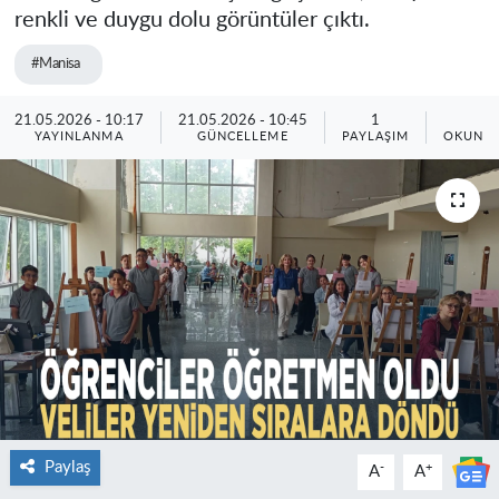
renkli ve duygu dolu görüntüler çıktı.
#Manisa
21.05.2026 - 10:17
21.05.2026 - 10:45
1
1
YAYINLANMA
GÜNCELLEME
PAYLAŞIM
OKUNMA
Paylaş
-
+
A
A