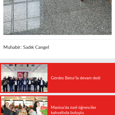
Muhabir:
Sadık Cangel
Gördes Batur'la devam dedi
Manisa'da özel öğrenciler
kahvaltıda buluştu