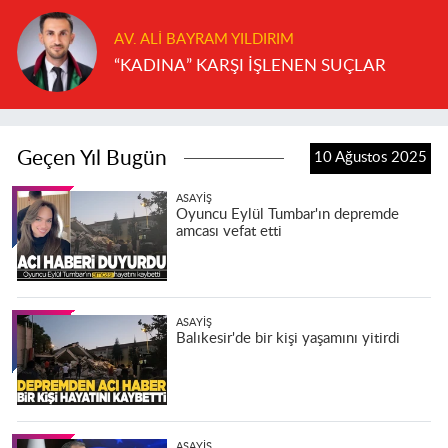
AV. ALI BAYRAM YILDIRIM
“KADINA” KARŞI İŞLENEN SUÇLAR
Geçen Yıl Bugün
10 Ağustos 2025
ASAYIŞ
Oyuncu Eylül Tumbar'ın depremde
amcası vefat etti
ASAYIŞ
Balıkesir'de bir kişi yaşamını yitirdi
ASAYIŞ