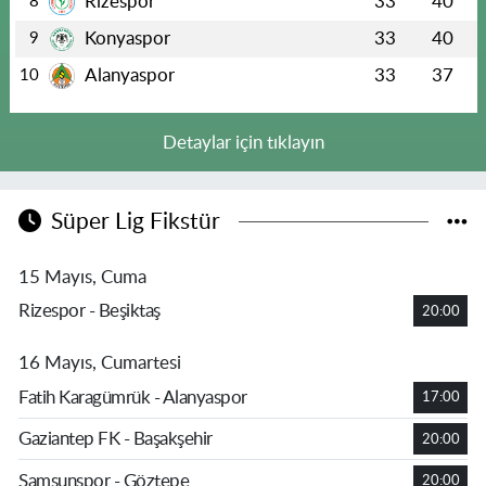
Rizespor
33
40
8
Konyaspor
33
40
9
Alanyaspor
33
37
10
Detaylar için tıklayın
Süper Lig Fikstür
15 Mayıs, Cuma
Rizespor - Beşiktaş
20:00
16 Mayıs, Cumartesi
Fatih Karagümrük - Alanyaspor
17:00
Gaziantep FK - Başakşehir
20:00
Samsunspor - Göztepe
20:00