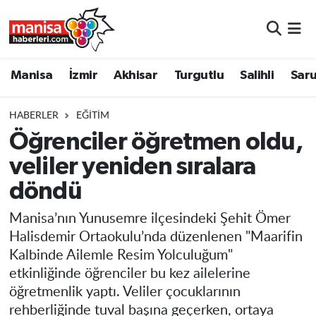
Manisa
Manisa Nöbetçi Eczaneler
Manisa
İzmir
Akhisar
Turgutlu
Salihli
Saru
İzmir
Manisa Hava Durumu
HABERLER
EĞITIM
Akhisar
Manisa Namaz Vakitleri
Öğrenciler öğretmen oldu,
veliler yeniden sıralara
Turgutlu
Manisa Trafik Yoğunluk Haritası
döndü
Salihli
Süper Lig Puan Durumu ve Fikstür
Manisa’nın Yunusemre ilçesindeki Şehit Ömer
Saruhanlı
Tüm Manşetler
Halisdemir Ortaokulu’nda düzenlenen "Maarifin
Kalbinde Ailemle Resim Yolculuğum"
Soma
Son Dakika Haberleri
etkinliğinde öğrenciler bu kez ailelerine
öğretmenlik yaptı. Veliler çocuklarının
Resmi İlanlar
Haber Arşivi
rehberliğinde tuval başına geçerken, ortaya