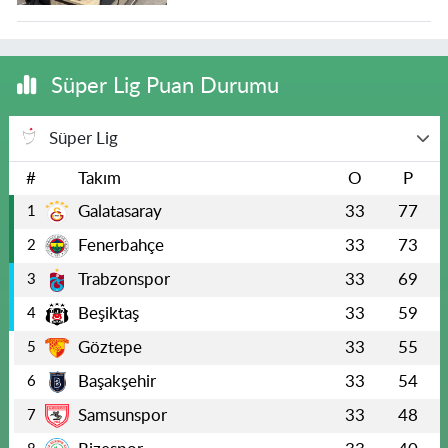
Süper Lig Puan Durumu
Süper Lig
#
Takım
O
P
Galatasaray
33
77
1
Fenerbahçe
33
73
2
Trabzonspor
33
69
3
Beşiktaş
33
59
4
Göztepe
33
55
5
Başakşehir
33
54
6
Samsunspor
33
48
7