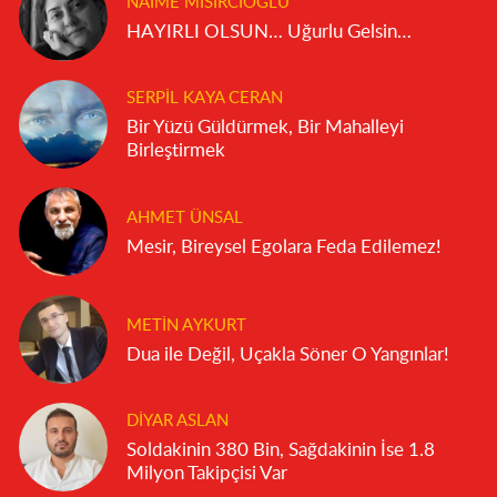
NAIME MISIRCIOĞLU
HAYIRLI OLSUN… Uğurlu Gelsin…
SERPIL KAYA CERAN
Bir Yüzü Güldürmek, Bir Mahalleyi
Birleştirmek
AHMET ÜNSAL
Mesir, Bireysel Egolara Feda Edilemez!
METIN AYKURT
Dua ile Değil, Uçakla Söner O Yangınlar!
DIYAR ASLAN
Soldakinin 380 Bin, Sağdakinin İse 1.8
Milyon Takipçisi Var