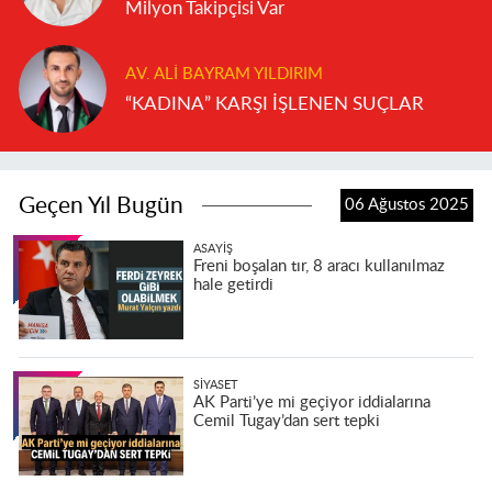
Milyon Takipçisi Var
AV. ALI BAYRAM YILDIRIM
“KADINA” KARŞI İŞLENEN SUÇLAR
Geçen Yıl Bugün
06 Ağustos 2025
ASAYIŞ
Freni boşalan tır, 8 aracı kullanılmaz
hale getirdi
SIYASET
AK Parti’ye mi geçiyor iddialarına
Cemil Tugay’dan sert tepki