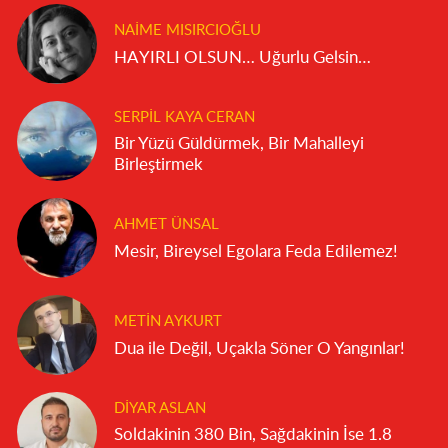
NAIME MISIRCIOĞLU
HAYIRLI OLSUN… Uğurlu Gelsin…
SERPIL KAYA CERAN
Bir Yüzü Güldürmek, Bir Mahalleyi
Birleştirmek
AHMET ÜNSAL
Mesir, Bireysel Egolara Feda Edilemez!
METIN AYKURT
Dua ile Değil, Uçakla Söner O Yangınlar!
DIYAR ASLAN
Soldakinin 380 Bin, Sağdakinin İse 1.8