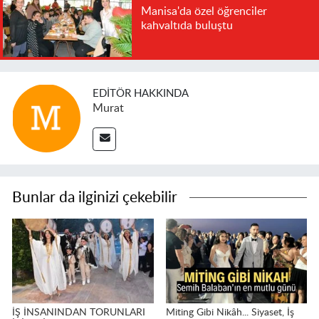
Manisa'da özel öğrenciler
kahvaltıda buluştu
EDITÖR HAKKINDA
Murat
Bunlar da ilginizi çekebilir
İŞ İNSANINDAN TORUNLARI
Miting Gibi Nikâh... Siyaset, İş