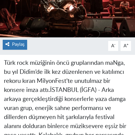
Paylaş
-
+
A
A
Türk rock müziğinin öncü gruplarından maNga,
bu yıl Didim’de ilk kez düzenlenen ve katılımcı
rekoru kıran MilyonFest’te unutulmaz bir
konsere imza attı.
İSTANBUL (İGFA) -
Arka
arkaya gerçekleştirdiği konserlerle yaza damga
vuran grup, enerjik sahne performansı ve
dillerden düşmeyen hit şarkılarıyla festival
alanını dolduran binlerce müziksevere eşsiz bir