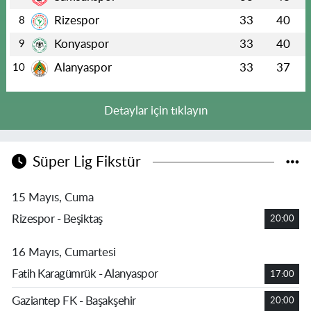
Rizespor
33
40
8
Konyaspor
33
40
9
Alanyaspor
33
37
10
Detaylar için tıklayın
Süper Lig Fikstür
15 Mayıs, Cuma
Rizespor - Beşiktaş
20:00
16 Mayıs, Cumartesi
Fatih Karagümrük - Alanyaspor
17:00
Gaziantep FK - Başakşehir
20:00