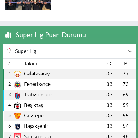
Süper Lig Puan Durumu
Süper Lig
#
Takım
O
P
Galatasaray
33
77
1
Fenerbahçe
33
73
2
Trabzonspor
33
69
3
Beşiktaş
33
59
4
Göztepe
33
55
5
Başakşehir
33
54
6
Samsunspor
33
48
7