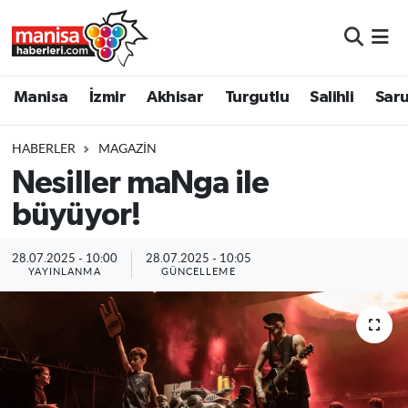
Manisa
Manisa Nöbetçi Eczaneler
Manisa
İzmir
Akhisar
Turgutlu
Salihli
Saru
İzmir
Manisa Hava Durumu
HABERLER
MAGAZIN
Akhisar
Manisa Namaz Vakitleri
Nesiller maNga ile
büyüyor!
Turgutlu
Manisa Trafik Yoğunluk Haritası
Salihli
Süper Lig Puan Durumu ve Fikstür
28.07.2025 - 10:00
28.07.2025 - 10:05
YAYINLANMA
GÜNCELLEME
Saruhanlı
Tüm Manşetler
Soma
Son Dakika Haberleri
Resmi İlanlar
Haber Arşivi