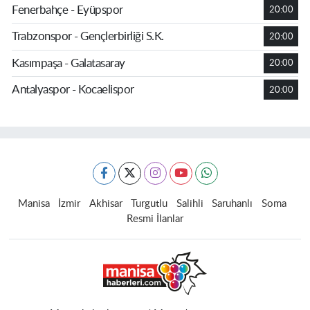
Fenerbahçe - Eyüpspor
20:00
Trabzonspor - Gençlerbirliği S.K.
20:00
Kasımpaşa - Galatasaray
20:00
Antalyaspor - Kocaelispor
20:00
Manisa
İzmir
Akhisar
Turgutlu
Salihli
Saruhanlı
Soma
Resmi İlanlar