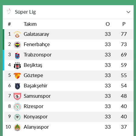
Süper Lig
#
Takım
O
P
Galatasaray
33
77
1
Fenerbahçe
33
73
2
Trabzonspor
33
69
3
Beşiktaş
33
59
4
Göztepe
33
55
5
Başakşehir
33
54
6
Samsunspor
33
48
7
Rizespor
33
40
8
Konyaspor
33
40
9
Alanyaspor
33
37
10