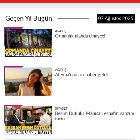
Geçen Yıl Bugün
07 Ağustos 2025
ASAYIŞ
Ormanlık alanda cinayet!
ASAYIŞ
Aleyna'dan acı haber geldi
SIYASET
Besim Dutlulu, Manisalı esnafın nabzını
tuttu