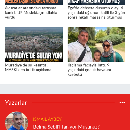
Avukatlar arasındaki tartışma
Ege'de dehşete düşüren olay! 4
kanlı bitti! Meslektaşını silahla
yaşındaki oğlunun katili ile 3 gün
vurdu
sonra nikah masasına oturmuş
Muradiye'de su kesintisi:
İlaçlama faciayla bitti: 9
MASKİ'den kritik açıklama
yaşındaki çocuk hayatını
kaybetti
Yazarlar
İSMAIL AYBEY
Belma Sebil’i Tanıyor Musunuz?