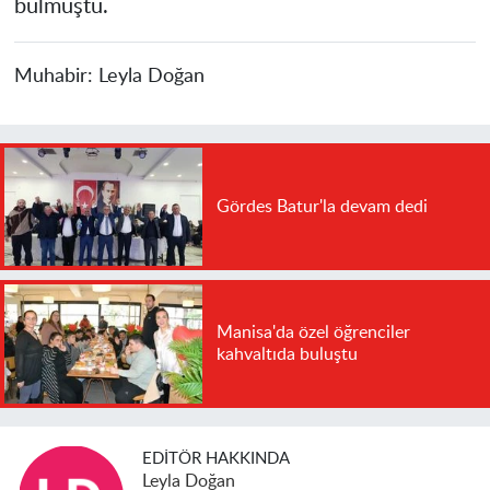
bulmuştu.
Muhabir:
Leyla Doğan
Gördes Batur'la devam dedi
Manisa'da özel öğrenciler
kahvaltıda buluştu
EDITÖR HAKKINDA
Leyla Doğan