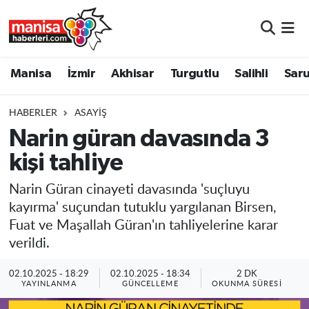
Manisa
Manisa Nöbetçi Eczaneler
Manisa
İzmir
Akhisar
Turgutlu
Salihli
Saru
İzmir
Manisa Hava Durumu
HABERLER
ASAYIŞ
Akhisar
Manisa Namaz Vakitleri
Narin güran davasında 3
kişi tahliye
Turgutlu
Manisa Trafik Yoğunluk Haritası
Narin Güran cinayeti davasında 'suçluyu
Salihli
Süper Lig Puan Durumu ve Fikstür
kayırma' suçundan tutuklu yargılanan Birsen,
Fuat ve Maşallah Güran'ın tahliyelerine karar
Saruhanlı
Tüm Manşetler
verildi.
Soma
Son Dakika Haberleri
02.10.2025 - 18:29
02.10.2025 - 18:34
2 DK
YAYINLANMA
GÜNCELLEME
OKUNMA SÜRESI
Resmi İlanlar
Haber Arşivi