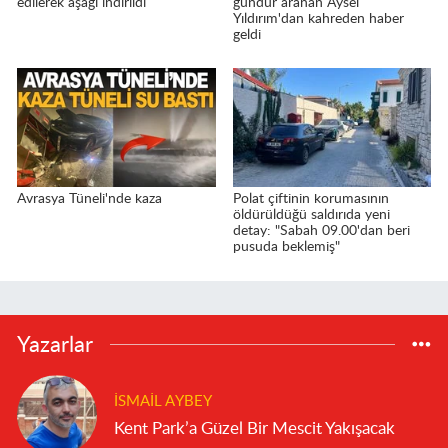
edilerek aşağı indirildi
gündür aranan Aysel
Yıldırım'dan kahreden haber
geldi
Avrasya Tüneli'nde kaza
Polat çiftinin korumasının
öldürüldüğü saldırıda yeni
detay: "Sabah 09.00'dan beri
pusuda beklemiş"
Yazarlar
İSMAIL AYBEY
Kent Park’a Güzel Bir Mescit Yakışacak