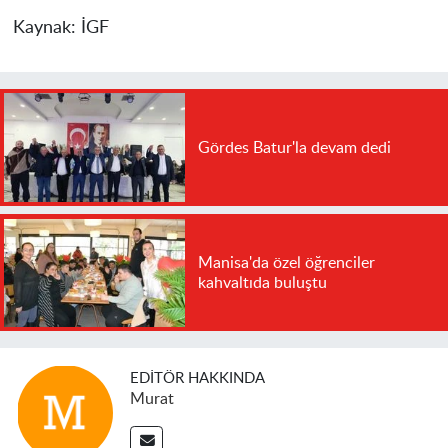
Kaynak:
İGF
Gördes Batur'la devam dedi
Manisa'da özel öğrenciler
kahvaltıda buluştu
EDITÖR HAKKINDA
Murat