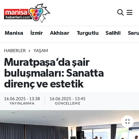
Manisa
Manisa Nöbetçi Eczaneler
Manisa
İzmir
Akhisar
Turgutlu
Salihli
Saru
İzmir
Manisa Hava Durumu
HABERLER
YAŞAM
Akhisar
Manisa Namaz Vakitleri
Muratpaşa’da şair
buluşmaları: Sanatta
Turgutlu
Manisa Trafik Yoğunluk Haritası
direnç ve estetik
Salihli
Süper Lig Puan Durumu ve Fikstür
16.06.2025 - 13:38
16.06.2025 - 13:45
Saruhanlı
Tüm Manşetler
YAYINLANMA
GÜNCELLEME
Soma
Son Dakika Haberleri
Resmi İlanlar
Haber Arşivi