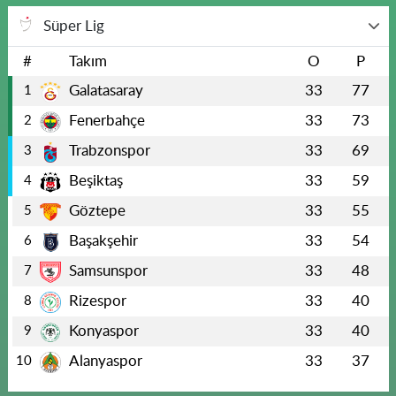
Süper Lig
#
Takım
O
P
Galatasaray
33
77
1
Fenerbahçe
33
73
2
Trabzonspor
33
69
3
Beşiktaş
33
59
4
Göztepe
33
55
5
Başakşehir
33
54
6
Samsunspor
33
48
7
Rizespor
33
40
8
Konyaspor
33
40
9
Alanyaspor
33
37
10