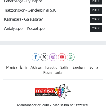
Fenerbahçe - Eyüpspor
20:00
Trabzonspor - Gençlerbirliği S.K.
20:00
Kasımpaşa - Galatasaray
20:00
Antalyaspor - Kocaelispor
20:00
Manisa
İzmir
Akhisar
Turgutlu
Salihli
Saruhanlı
Soma
Resmi İlanlar
Manisahaberleri.com / Manisa'nın net gazetesi.