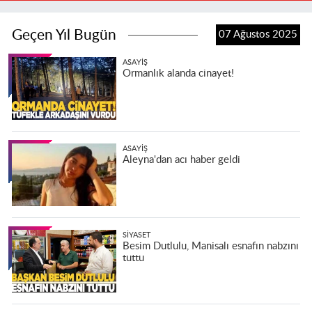
Geçen Yıl Bugün
07 Ağustos 2025
ASAYIŞ
Ormanlık alanda cinayet!
ASAYIŞ
Aleyna'dan acı haber geldi
SIYASET
Besim Dutlulu, Manisalı esnafın nabzını
tuttu