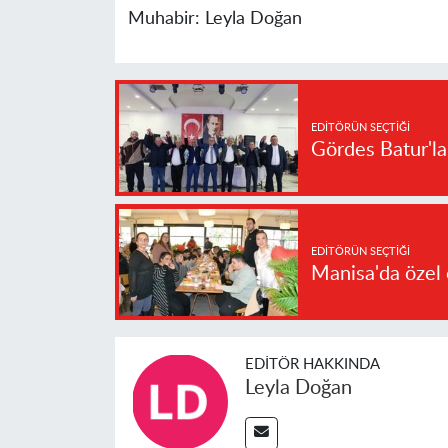
Muhabir:
Leyla Doğan
EDITÖRÜN SEÇTIĞI
Gördes Batur'l
EDITÖRÜN SEÇTIĞI
Manisa'da özel 
EDITÖR HAKKINDA
Leyla Doğan