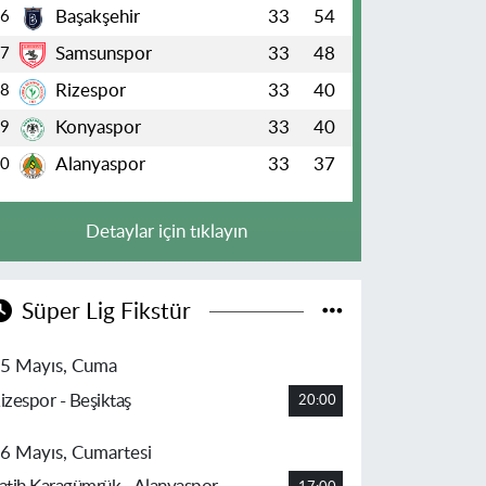
Başakşehir
33
54
6
Samsunspor
33
48
7
Rizespor
33
40
8
Konyaspor
33
40
9
Alanyaspor
33
37
10
Detaylar için tıklayın
Süper Lig Fikstür
5 Mayıs, Cuma
izespor - Beşiktaş
20:00
6 Mayıs, Cumartesi