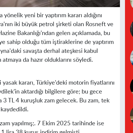
önelik yeni bir yaptırım kararı aldığını
a'nın iki büyük petrol şirketi olan Rosneft ve
 Hazine Bakanlığı'ndan gelen açıklamada, bu
ye sahip olduğu tüm iştiraklerine de yaptırım
yna'daki savaşta derhal ateşkesi kabul
atmaya da hazır olduklarını söyledi.
 yasak kararı, Türkiye'deki motorin fiyatlarını
ilek'in aktardığı bilgilere göre; bu gece
na 3 TL 4 kuruşluk zam gelecek. Bu zam, tek
kaydedildi.
 zam yapılmış;. 7 Ekim 2025 tarihinde ise
1 lira 38 kuruş indirim gelmişti.