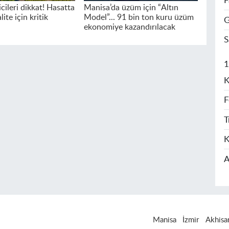
F
cileri dikkat! Hasatta
Manisa’da üzüm için “Altın
ite için kritik
Model”... 91 bin ton kuru üzüm
G
ekonomiye kazandırılacak
S
1
K
F
T
K
A
Manisa
İzmir
Akhisa