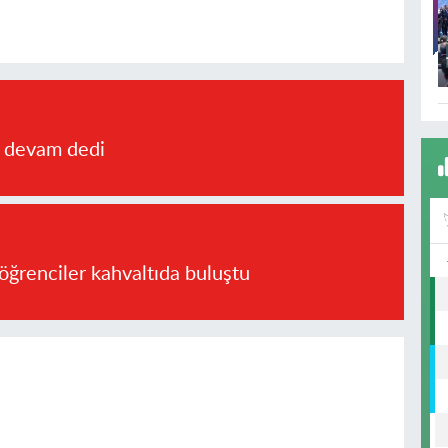
a devam dedi
öğrenciler kahvaltıda buluştu