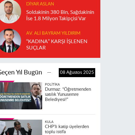
DIYAR ASLAN
Soldakinin 380 Bin, Sağdakinin
İse 1.8 Milyon Takipçisi Var
AV. ALI BAYRAM YILDIRIM
“KADINA” KARŞI İŞLENEN
SUÇLAR
Geçen Yıl Bugün
08 Ağustos 2025
POLITIKA
Durmaz: “Öğretmenden
satılık Yunusemre
Belediyesi!”
KULA
CHP’li katip üyelerden
toplu istifa