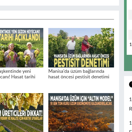
şkentinde yeni
Manisa'da üzüm bağlarında
canı! Hasat tarihi
hasat öncesi pestisit denetimi
1
R
1