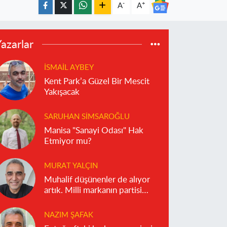
-
+
A
A
azarlar
İSMAIL AYBEY
Kent Park’a Güzel Bir Mescit
Yakışacak
SARUHAN SIMSAROĞLU
Manisa "Sanayi Odası" Hak
Etmiyor mu?
MURAT YALÇIN
Muhalif düşünenler de alıyor
artık. Milli markanın partisi
olmaz!
NAZIM ŞAFAK