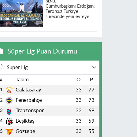
GENEL
Cumhurbaşkanı Erdoğan:
Terörsüz Türkiye
sürecinde yeni evreye
geçildi
Süper Lig Puan Durumu
Süper Lig
#
Takım
O
P
Galatasaray
33
77
1
Fenerbahçe
33
73
2
Trabzonspor
33
69
3
Beşiktaş
33
59
4
Göztepe
33
55
5