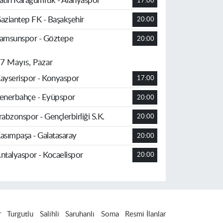
atih Karagümrük - Alanyaspor
17:00
aziantep FK - Başakşehir
20:00
amsunspor - Göztepe
20:00
7 Mayıs, Pazar
ayserispor - Konyaspor
17:00
enerbahçe - Eyüpspor
20:00
rabzonspor - Gençlerbirliği S.K.
20:00
asımpaşa - Galatasaray
20:00
ntalyaspor - Kocaelispor
20:00
r
Turgutlu
Salihli
Saruhanlı
Soma
Resmi İlanlar