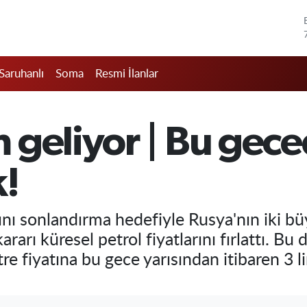
Saruhanlı
Soma
Resmi İlanlar
 geliyor | Bu gece
k!
ı sonlandırma hedefiyle Rusya'nın iki büy
rarı küresel petrol fiyatlarını fırlattı. B
tre fiyatına bu gece yarısından itibaren 3 