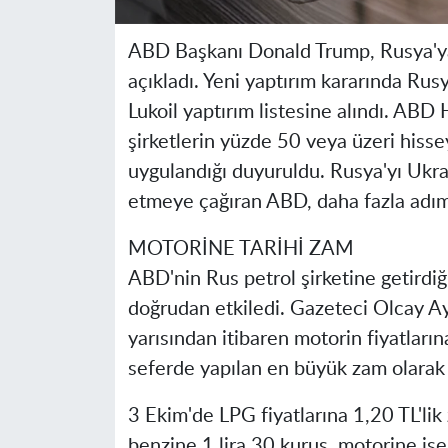
ABD Başkanı Donald Trump, Rusya'ya y
açıkladı. Yeni yaptırım kararında Rusy
Lukoil yaptırım listesine alındı. ABD
şirketlerin yüzde 50 veya üzeri hisse
uygulandığı duyuruldu. Rusya'yı Ukra
etmeye çağıran ABD, daha fazla adım 
MOTORİNE TARİHİ ZAM
ABD'nin Rus petrol şirketine getirdiği
doğrudan etkiledi. Gazeteci Olcay Ayd
yarısından itibaren motorin fiyatları
seferde yapılan en büyük zam olarak 
3 Ekim'de LPG fiyatlarına 1,20 TL'lik
benzine 1 lira 30 kuruş, motorine ise 