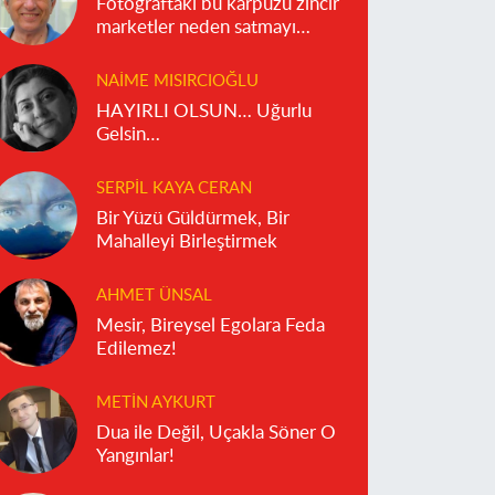
Fotoğraftaki bu karpuzu zincir
marketler neden satmayı
reddediyor?
NAIME MISIRCIOĞLU
HAYIRLI OLSUN… Uğurlu
Gelsin…
SERPIL KAYA CERAN
Bir Yüzü Güldürmek, Bir
Mahalleyi Birleştirmek
AHMET ÜNSAL
Mesir, Bireysel Egolara Feda
Edilemez!
METIN AYKURT
Dua ile Değil, Uçakla Söner O
Yangınlar!