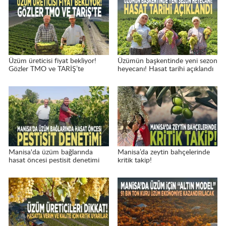
Üzüm üreticisi fiyat bekliyor!
Üzümün başkentinde yeni sezon
Gözler TMO ve TARİŞ’te
heyecanı! Hasat tarihi açıklandı
Manisa'da üzüm bağlarında
Manisa’da zeytin bahçelerinde
hasat öncesi pestisit denetimi
kritik takip!