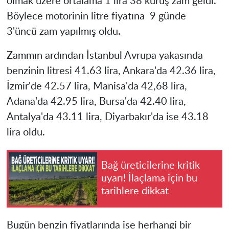
olmak üzere ortalama 1 lira 38 kuruş zam geldi.
Böylece motorinin litre fiyatına 9 günde
3'üncü zam yapılmış oldu.
Zammın ardından İstanbul Avrupa yakasında
benzinin litresi 41.63 lira, Ankara'da 42.36 lira,
İzmir'de 42.57 lira,
Manisa'da 42,68 lira
,
Adana'da 42.95 lira, Bursa'da 42.40 lira,
Antalya'da 43.11 lira, Diyarbakır'da ise 43.18
lira oldu.
Bağ üreticilerine kritik
uyarı! İlaçlama için bu
tarihlere dikkat
Bugün benzin fiyatlarında ise herhangi bir