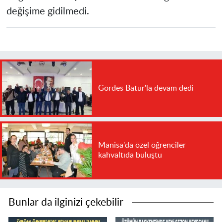
değişime gidilmedi.
Gördes Batur'la devam dedi
Manisa'da özel öğrenciler
kahvaltıda buluştu
Bunlar da ilginizi çekebilir