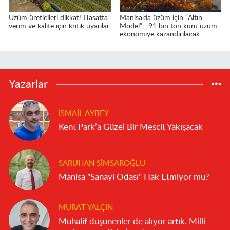
Üzüm üreticileri dikkat! Hasatta
Manisa’da üzüm için “Altın
verim ve kalite için kritik uyarılar
Model”... 91 bin ton kuru üzüm
ekonomiye kazandırılacak
Yazarlar
İSMAIL AYBEY
Kent Park’a Güzel Bir Mescit Yakışacak
SARUHAN SIMSAROĞLU
Manisa "Sanayi Odası" Hak Etmiyor mu?
MURAT YALÇIN
Muhalif düşünenler de alıyor artık. Milli