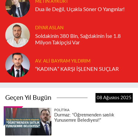
METIN AYKURT
Dua ile Değil, Uçakla Söner O Yangınlar!
DIYAR ASLAN
Soldakinin 380 Bin, Sağdakinin İse 1.8
Milyon Takipçisi Var
AV. ALI BAYRAM YILDIRIM
“KADINA” KARŞI İŞLENEN SUÇLAR
Geçen Yıl Bugün
08 Ağustos 2025
POLITIKA
Durmaz: “Öğretmenden satılık
Yunusemre Belediyesi!”