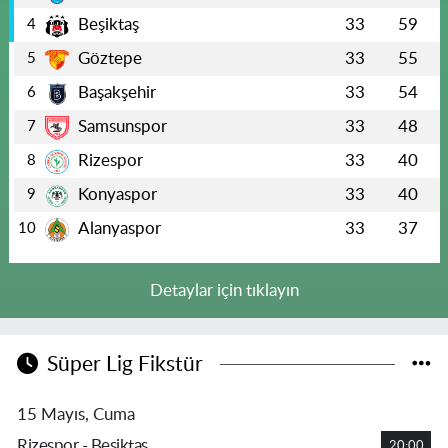
Beşiktaş
33
59
4
Göztepe
33
55
5
Başakşehir
33
54
6
Samsunspor
33
48
7
Rizespor
33
40
8
Konyaspor
33
40
9
Alanyaspor
33
37
10
Detaylar için tıklayın
Süper Lig Fikstür
15 Mayıs, Cuma
Rizespor - Beşiktaş
20:00