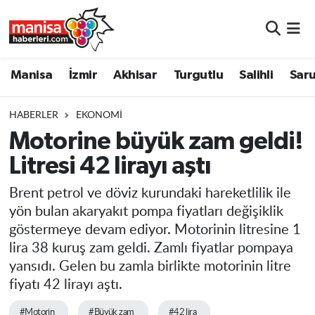
Manisa
Manisa Nöbetçi Eczaneler
Manisa
İzmir
Akhisar
Turgutlu
Salihli
Saru
İzmir
Manisa Hava Durumu
HABERLER
EKONOMI
Akhisar
Manisa Namaz Vakitleri
Motorine büyük zam geldi!
Litresi 42 lirayı aştı
Turgutlu
Manisa Trafik Yoğunluk Haritası
Brent petrol ve döviz kurundaki hareketlilik ile
Salihli
Süper Lig Puan Durumu ve Fikstür
yön bulan akaryakıt pompa fiyatları değişiklik
göstermeye devam ediyor. Motorinin litresine 1
Saruhanlı
Tüm Manşetler
lira 38 kuruş zam geldi. Zamlı fiyatlar pompaya
yansıdı. Gelen bu zamla birlikte motorinin litre
Soma
Son Dakika Haberleri
fiyatı 42 lirayı aştı.
Resmi İlanlar
Haber Arşivi
#Motorin
#Büyük zam
#42 lira