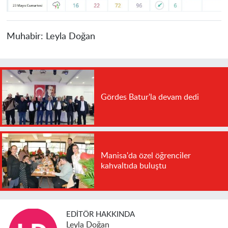
Muhabir:
Leyla Doğan
Gördes Batur'la devam dedi
Manisa'da özel öğrenciler
kahvaltıda buluştu
EDITÖR HAKKINDA
Leyla Doğan