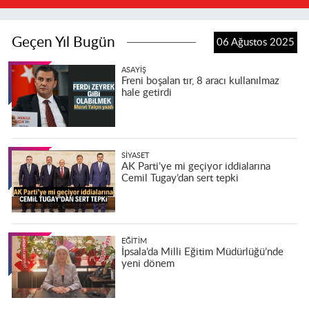
Geçen Yıl Bugün
06 Ağustos 2025
ASAYIŞ
Freni boşalan tır, 8 aracı kullanılmaz
hale getirdi
SIYASET
AK Parti’ye mi geçiyor iddialarına
Cemil Tugay’dan sert tepki
EĞITIM
İpsala’da Milli Eğitim Müdürlüğü’nde
yeni dönem