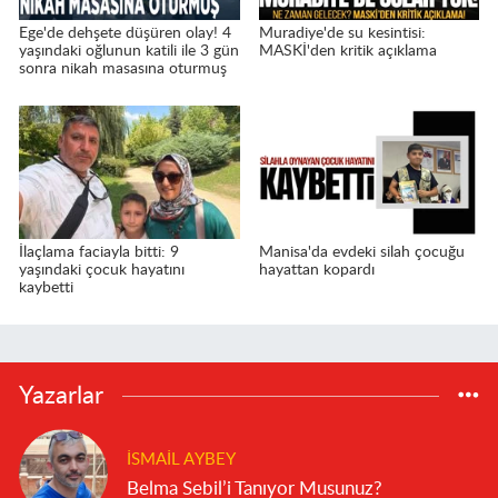
Ege'de dehşete düşüren olay! 4
Muradiye'de su kesintisi:
yaşındaki oğlunun katili ile 3 gün
MASKİ'den kritik açıklama
sonra nikah masasına oturmuş
İlaçlama faciayla bitti: 9
Manisa'da evdeki silah çocuğu
yaşındaki çocuk hayatını
hayattan kopardı
kaybetti
Yazarlar
İSMAIL AYBEY
Belma Sebil’i Tanıyor Musunuz?