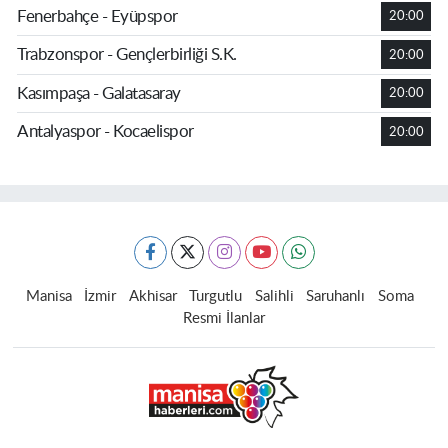
Fenerbahçe - Eyüpspor
20:00
Trabzonspor - Gençlerbirliği S.K.
20:00
Kasımpaşa - Galatasaray
20:00
Antalyaspor - Kocaelispor
20:00
Manisa
İzmir
Akhisar
Turgutlu
Salihli
Saruhanlı
Soma
Resmi İlanlar