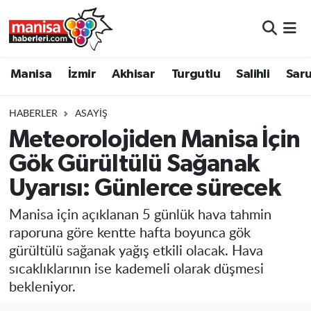
Manisa
Manisa Nöbetçi Eczaneler
Manisa
İzmir
Akhisar
Turgutlu
Salihli
Saru
İzmir
Manisa Hava Durumu
HABERLER
ASAYIŞ
Akhisar
Manisa Namaz Vakitleri
Meteorolojiden Manisa İçin
Gök Gürültülü Sağanak
Turgutlu
Manisa Trafik Yoğunluk Haritası
Uyarısı: Günlerce sürecek
Salihli
Süper Lig Puan Durumu ve Fikstür
Manisa için açıklanan 5 günlük hava tahmin
Saruhanlı
Tüm Manşetler
raporuna göre kentte hafta boyunca gök
gürültülü sağanak yağış etkili olacak. Hava
Soma
Son Dakika Haberleri
sıcaklıklarının ise kademeli olarak düşmesi
bekleniyor.
Resmi İlanlar
Haber Arşivi