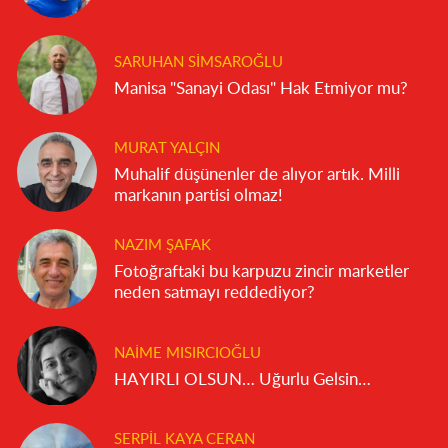
SARUHAN SIMSAROĞLU
Manisa "Sanayi Odası" Hak Etmiyor mu?
MURAT YALÇIN
Muhalif düşünenler de alıyor artık. Milli
markanın partisi olmaz!
NAZIM ŞAFAK
Fotoğraftaki bu karpuzu zincir marketler
neden satmayı reddediyor?
NAIME MISIRCIOĞLU
HAYIRLI OLSUN… Uğurlu Gelsin…
SERPIL KAYA CERAN