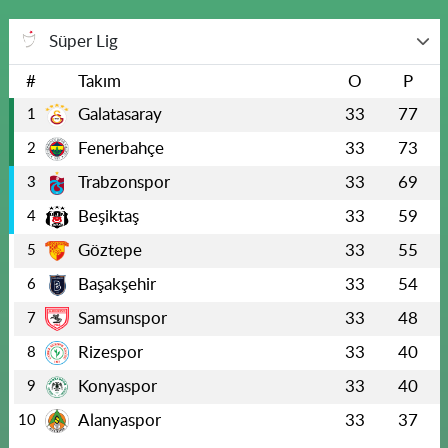
Süper Lig
#
Takım
O
P
Galatasaray
33
77
1
Fenerbahçe
33
73
2
Trabzonspor
33
69
3
Beşiktaş
33
59
4
Göztepe
33
55
5
Başakşehir
33
54
6
Samsunspor
33
48
7
Rizespor
33
40
8
Konyaspor
33
40
9
Alanyaspor
33
37
10