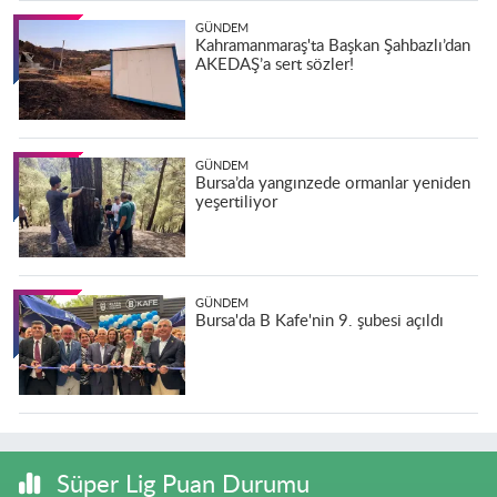
GÜNDEM
Kahramanmaraş'ta Başkan Şahbazlı’dan
AKEDAŞ’a sert sözler!
GÜNDEM
Bursa’da yangınzede ormanlar yeniden
yeşertiliyor
GÜNDEM
Bursa'da B Kafe'nin 9. şubesi açıldı
Süper Lig Puan Durumu