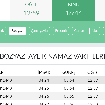
ÖĞLE
İKINDI
12:59
16:44
cık
Bozyazı
Çamlıyayla
Erdemli
Gülnar
Mut
BOZYAZI AYLIK NAMAZ VAKITLER
CRİ
İMSAK
GÜNEŞ
ÖĞLE
er 1448
04:24
05:54
12:59
er 1448
04:25
05:54
12:59
er 1448
04:26
05:55
12:59
er 1448
04:27
05:56
12:58