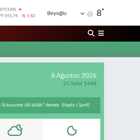
°
BITCOIN
8
Beyoğlu
79.591,74
%-1.82
DOLAR
45,43620
%0.02
EURO
53,38690
%0.19
STERLİN
61,60380
%0.18
G.ALTIN
6862,09000
%0.19
BİST100
8 Ağustos 2026
14.598,00
%0
25 Safer 1448
â kuvvete illâ billâh" demek. (Hadis-i Şerif)