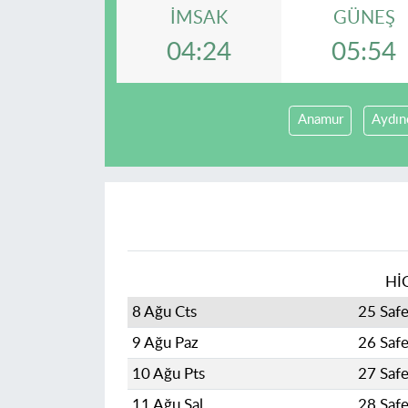
İMSAK
GÜNEŞ
04:24
05:54
Anamur
Aydın
Hİ
8 Ağu Cts
25 Saf
9 Ağu Paz
26 Saf
10 Ağu Pts
27 Saf
11 Ağu Sal
28 Saf