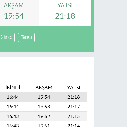
AKŞAM
YATSI
19:54
21:18
Silifke
Tarsus
I
İKINDI
AKŞAM
YATSI
16:44
19:54
21:18
16:44
19:53
21:17
16:43
19:52
21:15
16:43
19:51
21:14