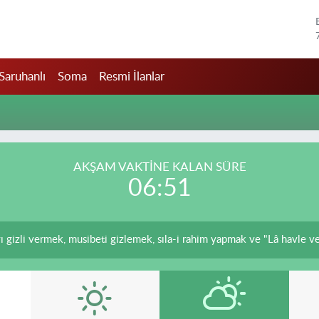
Saruhanlı
Soma
Resmi İlanlar
AKŞAM VAKTİNE KALAN SÜRE
06:51
 gizli vermek, musibeti gizlemek, sıla-i rahim yapmak ve "Lâ havle ve l