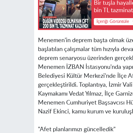
Bir tuşla hayal
bin TL tazmina
İçeriği Görüntüle
Menemen'in deprem başta olmak üzer
başlatılan çalışmalar tüm hızıyla de
deprem senaryosu üzerinden gerçekle
Menemen İZBAN İstasyonu'nda yapıl
Belediyesi Kültür Merkezi'nde İlçe A
gerçekleştirildi. Toplantıya, İzmir V
Kaymakamı Vedat Yılmaz, İlçe Garni
Menemen Cumhuriyet Başsavcısı Hüs
Nazif Ekinci, kamu kurum ve kuruluşlar
"Afet planlarımızı güncelledik"