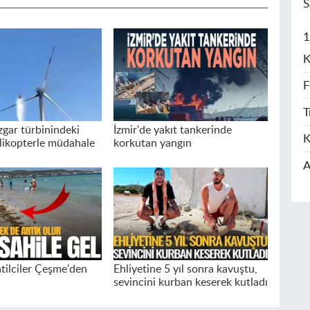
S
1
K
F
T
zgar türbinindeki
İzmir'de yakıt tankerinde
K
likopterle müdahale
korkutan yangın
A
atilciler Çeşme'den
Ehliyetine 5 yıl sonra kavuştu,
sevincini kurban keserek kutladı