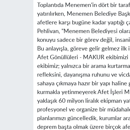
Toplantıda Menemen'in dört bir tara
yatırılırken, Menemen Belediye Baş
afetlere karşı bugüne kadar yaptığı ç
Pehlivan, "Menemen Belediyesi olara
konuyu sadece bir görev değil, insani 
Bu anlayışla, göreve gelir gelmez i
Afet Gönüllüleri - MAKUR ekibimiz
ekibimiz; yalnızca bir arama kurtarma
refleksini, dayanışma ruhunu ve vicdan
sahaya çıkmaya hazır bir yapı haline 
kurmakla yetinmeyerek Afet İşleri M
yaklaşık 60 milyon liralık ekipman ya
profesyonel ve organize bir müdahale
planlarımızı güncelledik, kurumlar ara
deprem başta olmak üzere birçok afe