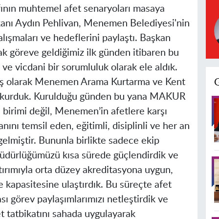
fının muhtemel afet senaryoları masaya
kanı Aydın Pehlivan, Menemen Belediyesi'nin
alışmaları ve hedeflerini paylaştı. Başkan
k göreve geldiğimiz ilk günden itibaren bu
ve vicdani bir sorumluluk olarak ele aldık.
lk iş olarak Menemen Arama Kurtarma ve Kent
i kurduk. Kurulduğu günden bu yana MAKUR
 birimi değil, Menemen’in afetlere karşı
ını temsil eden, eğitimli, disiplinli ve her an
gelmiştir. Bununla birlikte sadece ekip
üdürlüğümüzü kısa sürede güçlendirdik ve
tırımıyla orta düzey akreditasyona uygun,
 kapasitesine ulaştırdık. Bu süreçte afet
sı görev paylaşımlarımızı netleştirdik ve
t tatbikatını sahada uygulayarak