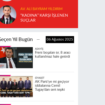
AV. ALI BAYRAM YILDIRIM
“KADINA” KARŞI İŞLENEN
SUÇLAR
Geçen Yıl Bugün
06 Ağustos 2025
ASAYIŞ
Freni boşalan tır, 8 aracı
kullanılmaz hale getirdi
SIYASET
AK Parti’ye mi geçiyor
iddialarına Cemil
Tugay’dan sert tepki