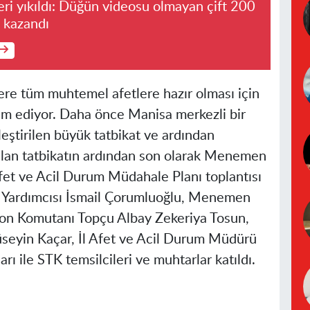
leri yıkıldı: Düğün videosu olmayan çift 200
t kazandı
e tüm muhtemel afetlere hazır olması için
vam ediyor. Daha önce
Manisa
merkezli bir
ştirilen büyük tatbikat ve ardından
an tatbikatın ardından son olarak Menemen
fet ve Acil Durum Müdahale Planı toplantısı
ali Yardımcısı İsmail Çorumluoğlu, Menemen
zon Komutanı Topçu Albay Zekeriya Tosun,
eyin Kaçar, İl Afet ve Acil Durum Müdürü
ı ile STK temsilcileri ve muhtarlar katıldı.