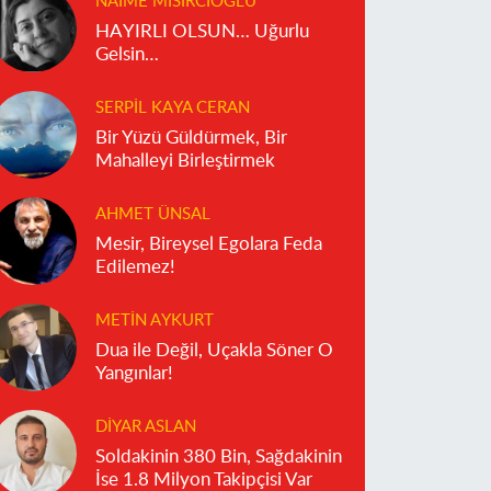
NAIME MISIRCIOĞLU
HAYIRLI OLSUN… Uğurlu
Gelsin…
SERPIL KAYA CERAN
Bir Yüzü Güldürmek, Bir
Mahalleyi Birleştirmek
AHMET ÜNSAL
Mesir, Bireysel Egolara Feda
Edilemez!
METIN AYKURT
Dua ile Değil, Uçakla Söner O
Yangınlar!
DIYAR ASLAN
Soldakinin 380 Bin, Sağdakinin
İse 1.8 Milyon Takipçisi Var