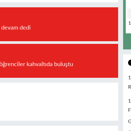
a devam dedi
öğrenciler kahvaltıda buluştu
1
R
1
F
G