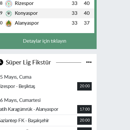
Rizespor
33
40
8
Konyaspor
33
40
9
Alanyaspor
33
37
10
Detaylar için tıklayın
Süper Lig Fikstür
5 Mayıs, Cuma
izespor - Beşiktaş
20:00
6 Mayıs, Cumartesi
atih Karagümrük - Alanyaspor
17:00
aziantep FK - Başakşehir
20:00