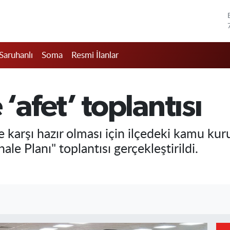
Saruhanlı
Soma
Resmi İlanlar
afet’ toplantısı
rşı hazır olması için ilçedeki kamu kurulu
le Planı" toplantısı gerçekleştirildi.