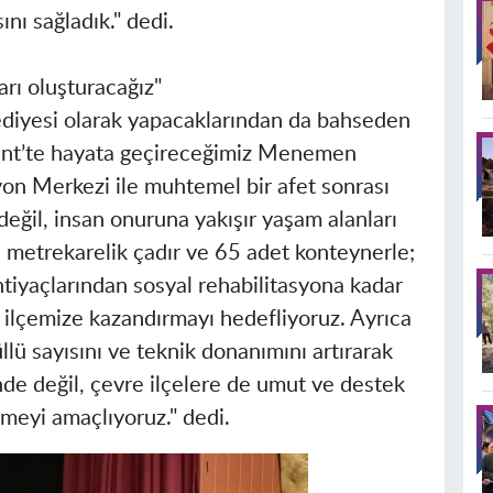
nı sağladık." dedi.
arı oluşturacağız"
yesi olarak yapacaklarından da bahseden
ent’te hayata geçireceğimiz Menemen
on Merkezi ile muhtemel bir afet sonrası
değil, insan onuruna yakışır yaşam alanları
 metrekarelik çadır ve 65 adet konteynerle;
tiyaçlarından sosyal rehabilitasyona kadar
 ilçemize kazandırmayı hedefliyoruz. Ayrıca
lü sayısını ve teknik donanımını artırarak
nde değil, çevre ilçelere de umut ve destek
rmeyi amaçlıyoruz." dedi.