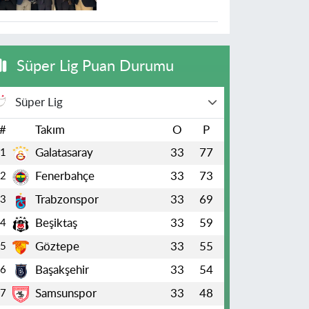
Süper Lig Puan Durumu
Süper Lig
#
Takım
O
P
Galatasaray
33
77
1
Fenerbahçe
33
73
2
Trabzonspor
33
69
3
Beşiktaş
33
59
4
Göztepe
33
55
5
Başakşehir
33
54
6
Samsunspor
33
48
7