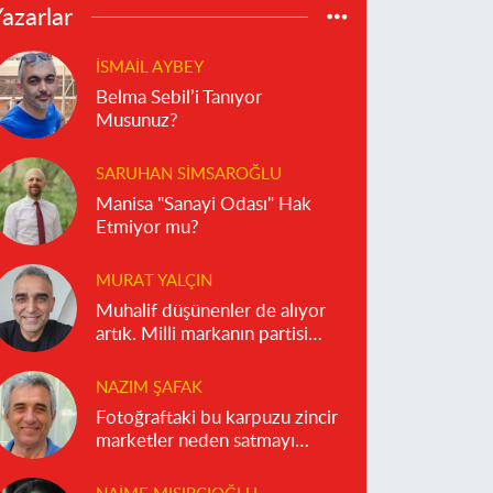
azarlar
İSMAIL AYBEY
Belma Sebil’i Tanıyor
Musunuz?
SARUHAN SIMSAROĞLU
Manisa "Sanayi Odası" Hak
Etmiyor mu?
MURAT YALÇIN
Muhalif düşünenler de alıyor
artık. Milli markanın partisi
olmaz!
NAZIM ŞAFAK
Fotoğraftaki bu karpuzu zincir
marketler neden satmayı
reddediyor?