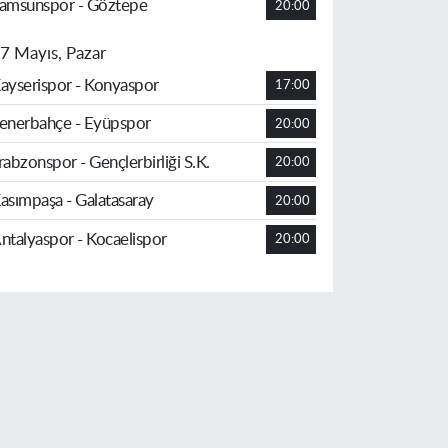
amsunspor - Göztepe
20:00
7 Mayıs, Pazar
ayserispor - Konyaspor
17:00
enerbahçe - Eyüpspor
20:00
rabzonspor - Gençlerbirliği S.K.
20:00
asımpaşa - Galatasaray
20:00
ntalyaspor - Kocaelispor
20:00