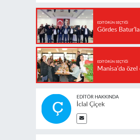
EDITÖRÜN SEÇTIĞI
Gördes Batur'l
EDITÖRÜN SEÇTIĞI
Manisa'da özel 
EDITÖR HAKKINDA
İclal Çiçek