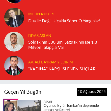
METIN AYKURT
Dua ile Değil, Uçakla Söner O Yangınlar!
DIYAR ASLAN
Soldakinin 380 Bin, Sağdakinin İse 1.8
Milyon Takipçisi Var
AV. ALI BAYRAM YILDIRIM
“KADINA” KARŞI İŞLENEN SUÇLAR
Geçen Yıl Bugün
10 Ağustos 2025
ASAYIŞ
Oyuncu Eylül Tumbar'ın depremde
amcası vefat etti