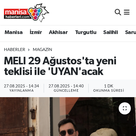
Manisa
Manisa Nöbetçi Eczaneler
Manisa
İzmir
Akhisar
Turgutlu
Salihli
Saru
İzmir
Manisa Hava Durumu
HABERLER
MAGAZIN
Akhisar
Manisa Namaz Vakitleri
MELI 29 Ağustos'ta yeni
teklisi ile 'UYAN'acak
Turgutlu
Manisa Trafik Yoğunluk Haritası
Salihli
Süper Lig Puan Durumu ve Fikstür
27.08.2025 - 14:34
27.08.2025 - 14:40
1 DK
YAYINLANMA
GÜNCELLEME
OKUNMA SÜRESI
Saruhanlı
Tüm Manşetler
Soma
Son Dakika Haberleri
Resmi İlanlar
Haber Arşivi