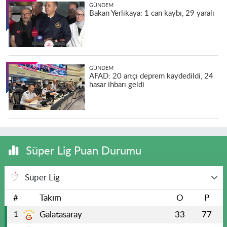
GÜNDEM
Bakan Yerlikaya: 1 can kaybı, 29 yaralı
GÜNDEM
AFAD: 20 artçı deprem kaydedildi, 24
hasar ihbarı geldi
Süper Lig Puan Durumu
Süper Lig
#
Takım
O
P
Galatasaray
33
77
1