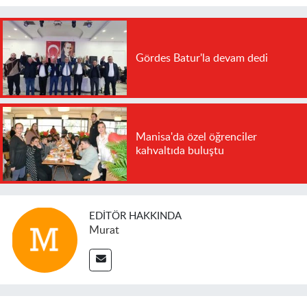
Gördes Batur'la devam dedi
Manisa'da özel öğrenciler
kahvaltıda buluştu
EDITÖR HAKKINDA
Murat