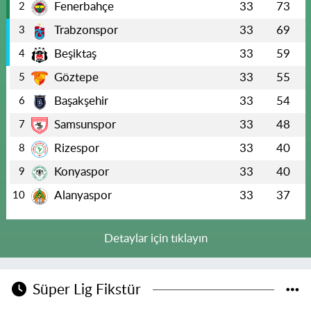
Fenerbahçe
33
73
2
Trabzonspor
33
69
3
Beşiktaş
33
59
4
Göztepe
33
55
5
Başakşehir
33
54
6
Samsunspor
33
48
7
Rizespor
33
40
8
Konyaspor
33
40
9
Alanyaspor
33
37
10
Detaylar için tıklayın
Süper Lig Fikstür