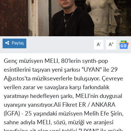
Paylaş
-
+
A
A
Genç müzisyen MELI, 80’lerin synth-pop
esintilerini taşıyan yeni şarkısı “UYAN” ile 29
Ağustos’ta müzikseverlerle buluşuyor. Çevreye
verilen zarar ve savaşlara karşı farkındalık
yaratmayı hedefleyen şarkı, MELI’nin duygusal
uyanışını yansıtıyor.
Ali Fikret ER / ANKARA
(İGFA) -
25 yaşındaki müzisyen Melih Efe Şirin,
sahne adıyla MELI, sözü, müziği ve aranjesi