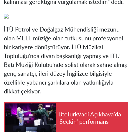
kalınması gerektiğini vurgulamak istedim” dedi.
İTÜ Petrol ve Doğalgaz Mühendisliği mezunu
olan MELI, müziğe olan tutkusunu profesyonel
bir kariyere dönüştürüyor. İTÜ Müzikal
Topluluğu’nda divan başkanlığı yapmış ve İTÜ
Batı Müziği Kulübü’nde solist olarak sahne almış
genç sanatçı, ileri düzey İngilizce bilgisiyle
özellikle yabancı şarkılara olan yatkınlığıyla
dikkat çekiyor.
BtcTurkVadi Açıkhava'da
'Seçkin' performans