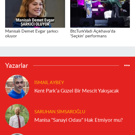
Manisalı Demet Evgar şarkıcı
BtcTurkVadi Açıkhava'da
oluyor
'Seçkin' performans
Yazarlar
İSMAIL AYBEY
Kent Park’a Güzel Bir Mescit Yakışacak
SARUHAN SIMSAROĞLU
Manisa "Sanayi Odası" Hak Etmiyor mu?