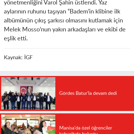
yönetmenliğini Varol Şahin üstlendi. Yaz
aylarının ruhunu taşıyan “Badem’in klibine ilk
albümünün çıkış şarkısı olmasını kutlamak için
Melek Mosso’nun yakın arkadaşları ve ekibi de
eşlik etti.
Kaynak:
İGF
Gördes Batur'la devam dedi
Manisa'da özel öğrenciler
kahvaltıda buluştu