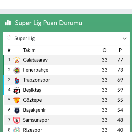
Süper Lig Puan Durumu
Süper Lig
#
Takım
O
P
Galatasaray
33
77
1
Fenerbahçe
33
73
2
Trabzonspor
33
69
3
Beşiktaş
33
59
4
Göztepe
33
55
5
Başakşehir
33
54
6
Samsunspor
33
48
7
Rizespor
33
40
8