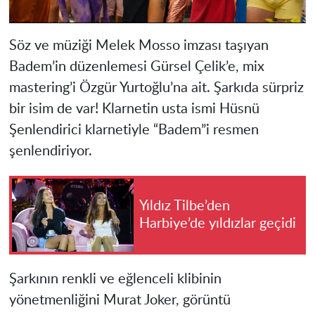
Söz ve müziği Melek Mosso imzası taşıyan
Badem’in düzenlemesi Gürsel Çelik’e, mix
mastering’i Özgür Yurtoğlu’na ait. Şarkıda sürpriz
bir isim de var! Klarnetin usta ismi Hüsnü
Şenlendirici klarnetiyle “Badem”i resmen
şenlendiriyor.
Yıldız Tilbe’den
Harbiye’de yıldızlar geçidi
Şarkının renkli ve eğlenceli klibinin
yönetmenliğini Murat Joker, görüntü