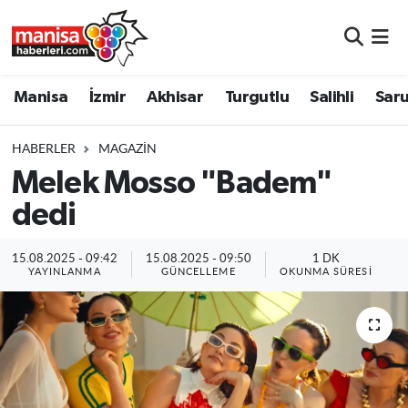
Manisa
Manisa Nöbetçi Eczaneler
Manisa
İzmir
Akhisar
Turgutlu
Salihli
Saru
İzmir
Manisa Hava Durumu
HABERLER
MAGAZIN
Akhisar
Manisa Namaz Vakitleri
Melek Mosso "Badem"
dedi
Turgutlu
Manisa Trafik Yoğunluk Haritası
Salihli
Süper Lig Puan Durumu ve Fikstür
15.08.2025 - 09:42
15.08.2025 - 09:50
1 DK
YAYINLANMA
GÜNCELLEME
OKUNMA SÜRESI
Saruhanlı
Tüm Manşetler
Soma
Son Dakika Haberleri
Resmi İlanlar
Haber Arşivi