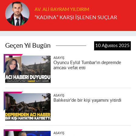
AV. ALI BAYRAM YILDIRIM
“KADINA” KARŞI İŞLENEN SUÇLAR
Geçen Yıl Bugün
10 Ağustos 2025
ASAYIŞ
Oyuncu Eylül Tumbar'ın depremde
amcası vefat etti
ASAYIŞ
Balıkesir'de bir kişi yaşamını yitirdi
ASAYIŞ