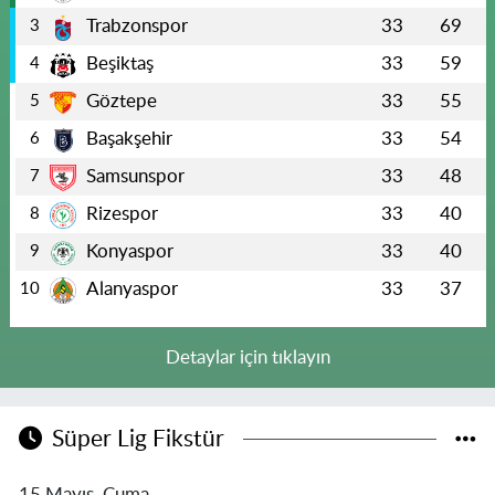
Trabzonspor
33
69
3
Beşiktaş
33
59
4
Göztepe
33
55
5
Başakşehir
33
54
6
Samsunspor
33
48
7
Rizespor
33
40
8
Konyaspor
33
40
9
Alanyaspor
33
37
10
Detaylar için tıklayın
Süper Lig Fikstür
15 Mayıs, Cuma