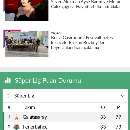
Sezen Aksu’dan Ayşe Barım ve Murat
Çalık çağrısı: Hayati tehlike altındalar
YAŞAM
Bursa Gastronomi Festivali nefes
kesecek! Başkan Bozbey’den
heyecanlandıran açıklama
Süper Lig Puan Durumu
Süper Lig
#
Takım
O
P
Galatasaray
33
77
1
Fenerbahçe
33
73
2