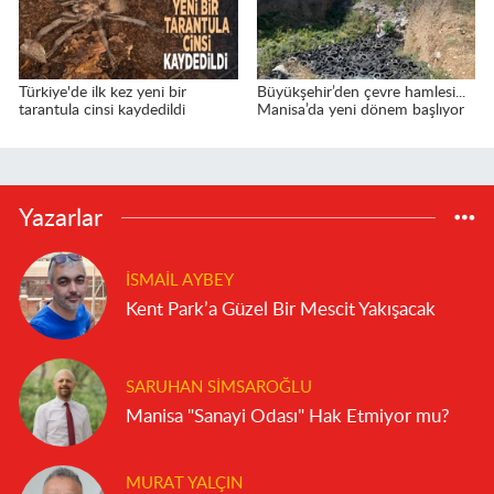
Türkiye'de ilk kez yeni bir
Büyükşehir’den çevre hamlesi...
tarantula cinsi kaydedildi
Manisa’da yeni dönem başlıyor
Yazarlar
İSMAIL AYBEY
Kent Park’a Güzel Bir Mescit Yakışacak
SARUHAN SIMSAROĞLU
Manisa "Sanayi Odası" Hak Etmiyor mu?
MURAT YALÇIN