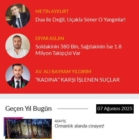
METIN AYKURT
Dua ile Değil, Uçakla Söner O Yangınlar!
DIYAR ASLAN
Soldakinin 380 Bin, Sağdakinin İse 1.8
Milyon Takipçisi Var
AV. ALI BAYRAM YILDIRIM
“KADINA” KARŞI İŞLENEN SUÇLAR
Geçen Yıl Bugün
07 Ağustos 2025
ASAYIŞ
Ormanlık alanda cinayet!