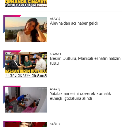
ASAYIŞ
Aleyna'dan acı haber geldi
SIYASET
Besim Dutlulu, Manisalı esnafın nabzını
tuttu
ASAYIŞ
Yatalak annesini döverek komalık
etmişti, gözaltına alındı
SAĞLIK