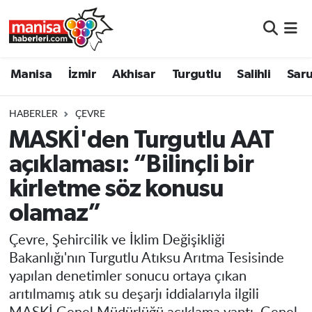
Manisa
Manisa Nöbetçi Eczaneler
Manisa
İzmir
Akhisar
Turgutlu
Salihli
Saru
İzmir
Manisa Hava Durumu
HABERLER
ÇEVRE
Akhisar
Manisa Namaz Vakitleri
MASKİ'den Turgutlu AAT
açıklaması: “Bilinçli bir
Turgutlu
Manisa Trafik Yoğunluk Haritası
kirletme söz konusu
Salihli
Süper Lig Puan Durumu ve Fikstür
olamaz”
Saruhanlı
Tüm Manşetler
Çevre, Şehircilik ve İklim Değişikliği
Bakanlığı'nın Turgutlu Atıksu Arıtma Tesisinde
Soma
Son Dakika Haberleri
yapılan denetimler sonucu ortaya çıkan
arıtılmamış atık su deşarjı iddialarıyla ilgili
Resmi İlanlar
Haber Arşivi