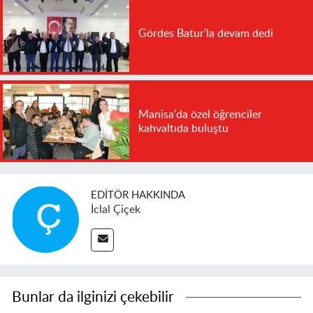
Gördes Batur'la devam dedi
Manisa'da özel öğrenciler
kahvaltıda buluştu
EDITÖR HAKKINDA
İclal Çiçek
Bunlar da ilginizi çekebilir