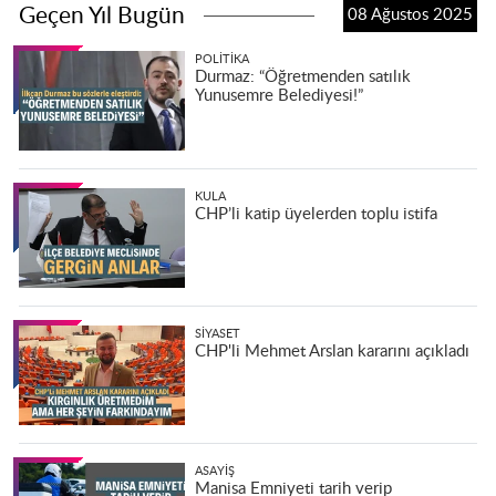
Geçen Yıl Bugün
08 Ağustos 2025
POLITIKA
Durmaz: “Öğretmenden satılık
Yunusemre Belediyesi!”
KULA
CHP’li katip üyelerden toplu istifa
SIYASET
CHP'li Mehmet Arslan kararını açıkladı
ASAYIŞ
Manisa Emniyeti tarih verip