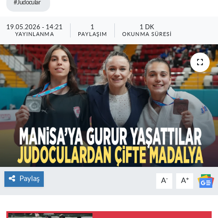
#Judocular
19.05.2026 - 14:21
1
1 DK
YAYINLANMA
PAYLAŞIM
OKUNMA SÜRESI
Paylaş
-
+
A
A