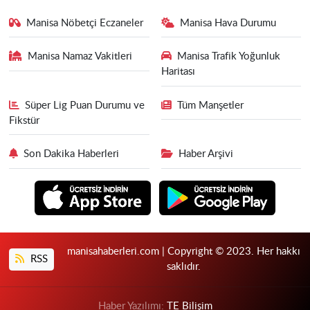
Manisa Nöbetçi Eczaneler
Manisa Hava Durumu
Manisa Namaz Vakitleri
Manisa Trafik Yoğunluk
Haritası
Süper Lig Puan Durumu ve
Tüm Manşetler
Fikstür
Son Dakika Haberleri
Haber Arşivi
manisahaberleri.com | Copyright © 2023. Her hakkı
RSS
saklıdır.
Haber Yazılımı:
TE Bilişim