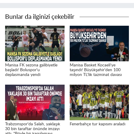
Bunlar da ilginizi çekebilir
Manisa FK sezona galibiyetle
Manisa Basket Kocaeli'ye
başladı! Boluspor'u
taşındı! Büyükşehir'den 100
deplasmanda yendi
milyon TL'lik tazminat davası
Trabzonspor'da Salah, yaklaşık
Fenerbahçe tur kapısını araladı
30 bin taraftar önünde imzayı
attı: "Böyle bir karşılamayı