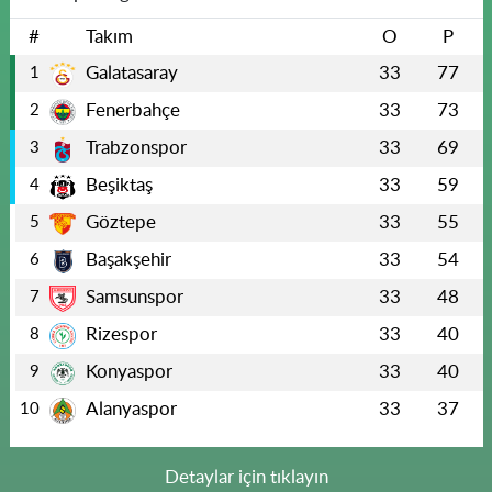
#
Takım
O
P
Galatasaray
33
77
1
Fenerbahçe
33
73
2
Trabzonspor
33
69
3
Beşiktaş
33
59
4
Göztepe
33
55
5
Başakşehir
33
54
6
Samsunspor
33
48
7
Rizespor
33
40
8
Konyaspor
33
40
9
Alanyaspor
33
37
10
Detaylar için tıklayın