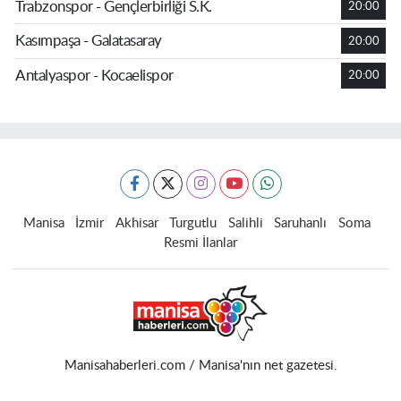
Trabzonspor - Gençlerbirliği S.K.
20:00
Kasımpaşa - Galatasaray
20:00
Antalyaspor - Kocaelispor
20:00
Manisa
İzmir
Akhisar
Turgutlu
Salihli
Saruhanlı
Soma
Resmi İlanlar
Manisahaberleri.com / Manisa'nın net gazetesi.