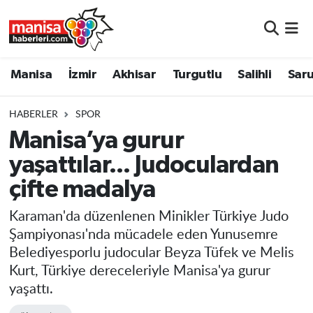
Manisa
Manisa Nöbetçi Eczaneler
Manisa
İzmir
Akhisar
Turgutlu
Salihli
Saru
İzmir
Manisa Hava Durumu
HABERLER
SPOR
Akhisar
Manisa Namaz Vakitleri
Manisa’ya gurur
yaşattılar... Judoculardan
Turgutlu
Manisa Trafik Yoğunluk Haritası
çifte madalya
Salihli
Süper Lig Puan Durumu ve Fikstür
Karaman'da düzenlenen Minikler Türkiye Judo
Saruhanlı
Tüm Manşetler
Şampiyonası'nda mücadele eden Yunusemre
Belediyesporlu judocular Beyza Tüfek ve Melis
Soma
Son Dakika Haberleri
Kurt, Türkiye dereceleriyle Manisa'ya gurur
yaşattı.
Resmi İlanlar
Haber Arşivi