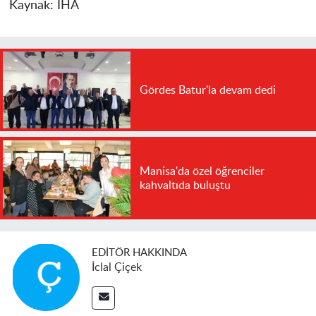
Kaynak:
İHA
Gördes Batur'la devam dedi
Manisa'da özel öğrenciler
kahvaltıda buluştu
EDITÖR HAKKINDA
İclal Çiçek