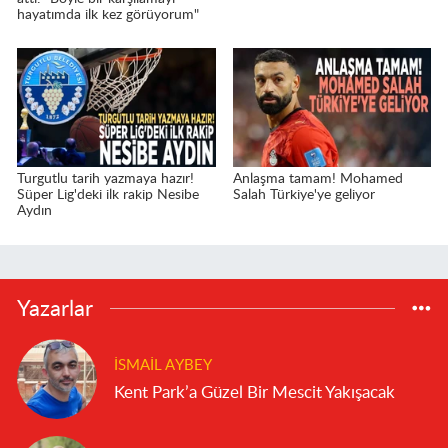
hayatımda ilk kez görüyorum"
Turgutlu tarih yazmaya hazır!
Anlaşma tamam! Mohamed
Süper Lig'deki ilk rakip Nesibe
Salah Türkiye'ye geliyor
Aydın
Yazarlar
İSMAIL AYBEY
Kent Park’a Güzel Bir Mescit Yakışacak