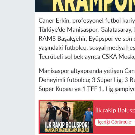
Caner Erkin, profesyonel futbol kariye
Türkiye’de
Manisa
spor, Galatasaray,
RAMS Başakşehir, Eyüpspor ve son ol
yaşındaki futbolcu, sosyal medya hes
Tecrübeli sol bek ayrıca CSKA Moskova
Manisa
spor altyapısında yetişen Can
Deneyimli futbolcu; 3 Süper Lig, 3 R
Süper Kupası ve 1 TFF 1. Lig şampiy
İlk rakip Bolus
İçeriği Görüntüle