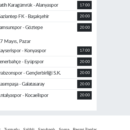
atih Karagümrük - Alanyaspor
17:00
aziantep FK - Başakşehir
20:00
amsunspor - Göztepe
20:00
7 Mayıs, Pazar
ayserispor - Konyaspor
17:00
enerbahçe - Eyüpspor
20:00
rabzonspor - Gençlerbirliği S.K.
20:00
asımpaşa - Galatasaray
20:00
ntalyaspor - Kocaelispor
20:00
r
Turgutlu
Salihli
Saruhanlı
Soma
Resmi İlanlar