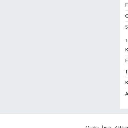
F
G
S
1
K
F
T
K
A
Manisa
İzmir
Akhisa