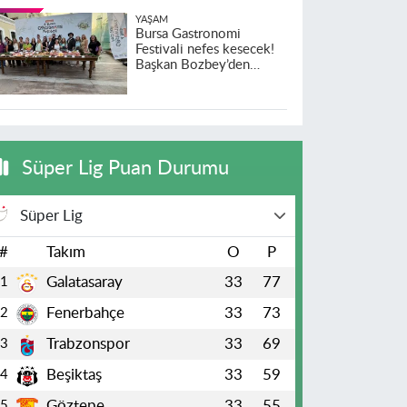
YAŞAM
Bursa Gastronomi
Festivali nefes kesecek!
Başkan Bozbey’den
heyecanlandıran açıklama
Süper Lig Puan Durumu
Süper Lig
#
Takım
O
P
Galatasaray
33
77
1
Fenerbahçe
33
73
2
Trabzonspor
33
69
3
Beşiktaş
33
59
4
Göztepe
33
55
5