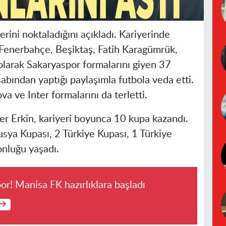
rini noktaladığını açıkladı. Kariyerinde
 Fenerbahçe, Beşiktaş, Fatih Karagümrük,
arak Sakaryaspor formalarını giyen 37
abından yaptığı paylaşımla futbola veda etti.
 ve Inter formalarını da terletti.
er Erkin, kariyeri boyunca 10 kupa kazandı.
usya Kupası, 2 Türkiye Kupası, 1 Türkiye
onluğu yaşadı.
por! Manisa FK hazırlıklara başladı