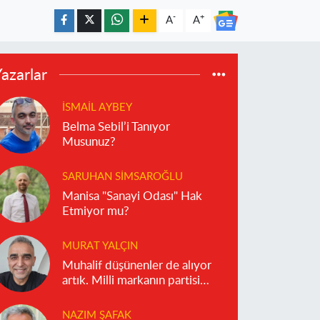
-
+
A
A
azarlar
İSMAIL AYBEY
Belma Sebil’i Tanıyor
Musunuz?
SARUHAN SIMSAROĞLU
Manisa "Sanayi Odası" Hak
Etmiyor mu?
MURAT YALÇIN
Muhalif düşünenler de alıyor
artık. Milli markanın partisi
olmaz!
NAZIM ŞAFAK