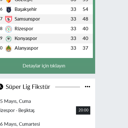
Başakşehir
33
54
6
Samsunspor
33
48
7
Rizespor
33
40
8
Konyaspor
33
40
9
Alanyaspor
33
37
10
Detaylar için tıklayın
Süper Lig Fikstür
5 Mayıs, Cuma
izespor - Beşiktaş
20:00
6 Mayıs, Cumartesi