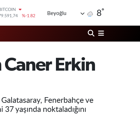
79.591,74
%-1.82
°
DOLAR
8
Beyoğlu
45,43620
%0.02
EURO
53,38690
%0.19
STERLİN
61,60380
%0.18
G.ALTIN
6862,09000
%0.19
 Caner Erkin
BİST100
14.598,00
%0
, Galatasaray, Fenerbahçe ve
ni 37 yaşında noktaladığını