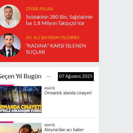
DIYAR ASLAN
Soldakinin 380 Bin, Sağdakinin
İse 1.8 Milyon Takipçisi Var
AV. ALI BAYRAM YILDIRIM
“KADINA” KARŞI İŞLENEN
SUÇLAR
Geçen Yıl Bugün
07 Ağustos 2025
ASAYIŞ
Ormanlık alanda cinayet!
ASAYIŞ
Aleyna'dan acı haber