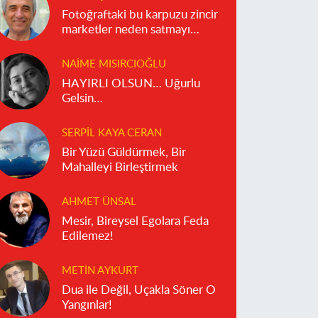
Fotoğraftaki bu karpuzu zincir
marketler neden satmayı
reddediyor?
NAIME MISIRCIOĞLU
HAYIRLI OLSUN… Uğurlu
Gelsin…
SERPIL KAYA CERAN
Bir Yüzü Güldürmek, Bir
Mahalleyi Birleştirmek
AHMET ÜNSAL
Mesir, Bireysel Egolara Feda
Edilemez!
METIN AYKURT
Dua ile Değil, Uçakla Söner O
Yangınlar!