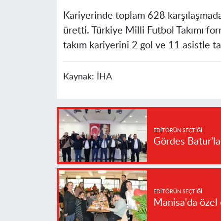
Kariyerinde toplam 628 karşılaşmada
üretti. Türkiye Milli Futbol Takımı fo
takım kariyerini 2 gol ve 11 asistle 
Kaynak:
İHA
EDITÖRÜN SEÇTIĞI
Gördes Batur'l
EDITÖRÜN SEÇTIĞI
Manisa'da özel 