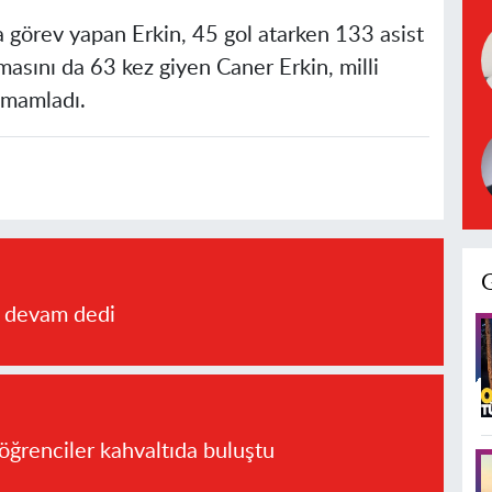
 görev yapan Erkin, 45 gol atarken 133 asist
rmasını da 63 kez giyen Caner Erkin, milli
tamamladı.
a devam dedi
öğrenciler kahvaltıda buluştu