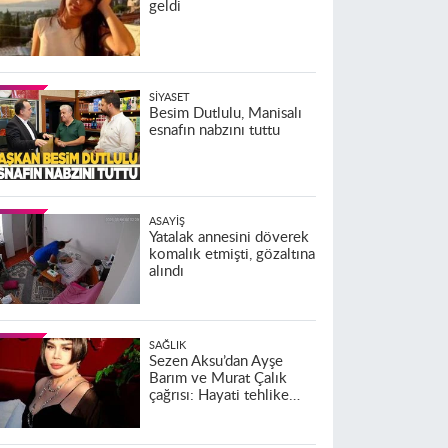
geldi
SIYASET
Besim Dutlulu, Manisalı
esnafın nabzını tuttu
ASAYIŞ
Yatalak annesini döverek
komalık etmişti, gözaltına
alındı
SAĞLIK
Sezen Aksu’dan Ayşe
Barım ve Murat Çalık
çağrısı: Hayati tehlike
altındalar