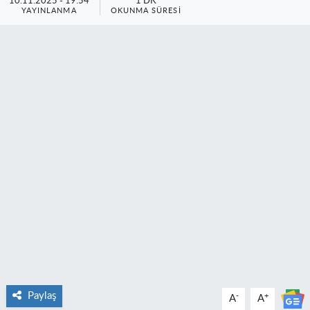
10.11.2025 - 19:54
1 DK
YAYINLANMA
OKUNMA SÜRESI
Paylaş
-
+
A
A