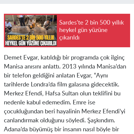
Sardes'te 2 bin 500 yıllık
heykel gün yüzüne
çıkarıldı
Demet Evgar, katıldığı bir programda çok ilginç
Manisa anısını anlattı. 2013 yılında Manisa’dan
bir telefon geldiğini anlatan Evgar, “Aynı
tarihlerde Londra’da film galasına gidecektik.
Merkez Efendi, Hafsa Sultan olun teklifini bu
nedenle kabul edemedim. Emre ise
çocukluğundan beri hayalinin Merkez Efendi’yi
canlandırmak olduğunu söyledi. Şaşkındım.
Adana’da büyümüş bir insanın nasıl böyle bir