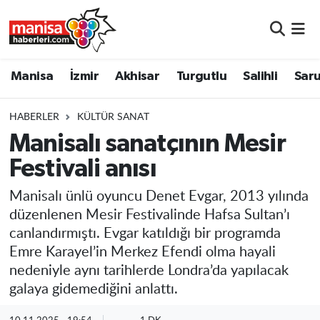
Manisa
Manisa Nöbetçi Eczaneler
Manisa
İzmir
Akhisar
Turgutlu
Salihli
Saru
İzmir
Manisa Hava Durumu
HABERLER
KÜLTÜR SANAT
Akhisar
Manisa Namaz Vakitleri
Manisalı sanatçının Mesir
Festivali anısı
Turgutlu
Manisa Trafik Yoğunluk Haritası
Manisalı ünlü oyuncu Denet Evgar, 2013 yılında
Salihli
Süper Lig Puan Durumu ve Fikstür
düzenlenen Mesir Festivalinde Hafsa Sultan’ı
canlandırmıştı. Evgar katıldığı bir programda
Saruhanlı
Tüm Manşetler
Emre Karayel’in Merkez Efendi olma hayali
nedeniyle aynı tarihlerde Londra’da yapılacak
Soma
Son Dakika Haberleri
galaya gidemediğini anlattı.
Resmi İlanlar
Haber Arşivi