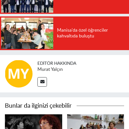
Manisa'da özel öğrenciler
kahvaltıda buluştu
EDITÖR HAKKINDA
Murat Yalçın
Bunlar da ilginizi çekebilir