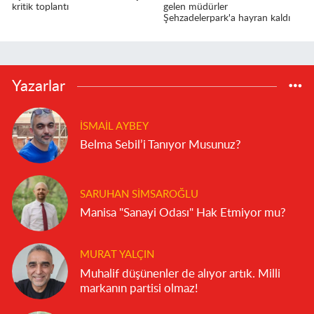
kritik toplantı
gelen müdürler
Şehzadelerpark'a hayran kaldı
Yazarlar
İSMAIL AYBEY
Belma Sebil’i Tanıyor Musunuz?
SARUHAN SIMSAROĞLU
Manisa "Sanayi Odası" Hak Etmiyor mu?
MURAT YALÇIN
Muhalif düşünenler de alıyor artık. Milli
markanın partisi olmaz!