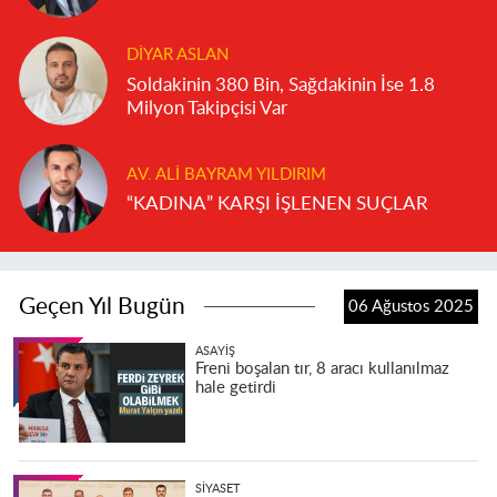
DIYAR ASLAN
Soldakinin 380 Bin, Sağdakinin İse 1.8
Milyon Takipçisi Var
AV. ALI BAYRAM YILDIRIM
“KADINA” KARŞI İŞLENEN SUÇLAR
Geçen Yıl Bugün
06 Ağustos 2025
ASAYIŞ
Freni boşalan tır, 8 aracı kullanılmaz
hale getirdi
SIYASET