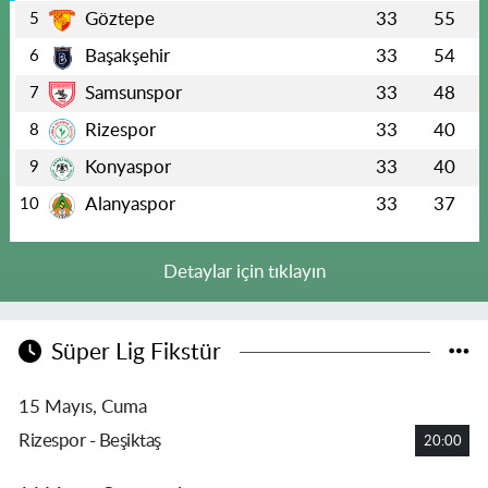
Göztepe
33
55
5
Başakşehir
33
54
6
Samsunspor
33
48
7
Rizespor
33
40
8
Konyaspor
33
40
9
Alanyaspor
33
37
10
Detaylar için tıklayın
Süper Lig Fikstür
15 Mayıs, Cuma
Rizespor - Beşiktaş
20:00