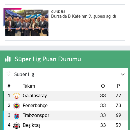
GÜNDEM
Bursa'da B Kafe'nin 9. şubesi açıldı
Süper Lig Puan Durumu
Süper Lig
#
Takım
O
P
Galatasaray
33
77
1
Fenerbahçe
33
73
2
Trabzonspor
33
69
3
Beşiktaş
33
59
4