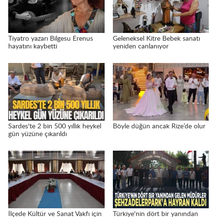
Tiyatro yazarı Bilgesu Erenus
Geleneksel Kitre Bebek sanatı
hayatını kaybetti
yeniden canlanıyor
Sardes'te 2 bin 500 yıllık heykel
Böyle düğün ancak Rize’de olur
gün yüzüne çıkarıldı
İlçede Kültür ve Sanat Vakfı için
Türkiye'nin dört bir yanından