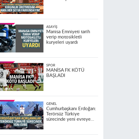
ASAYIŞ
Manisa Emniyeti tarih
verip motosikletli
kuryeleri uyardı
SPOR
MANİSA FK KÖTÜ
BAŞLADI
GENEL
Cumhurbaşkanı Erdoğan:
Terörsüz Türkiye
sürecinde yeni evreye
geçildi