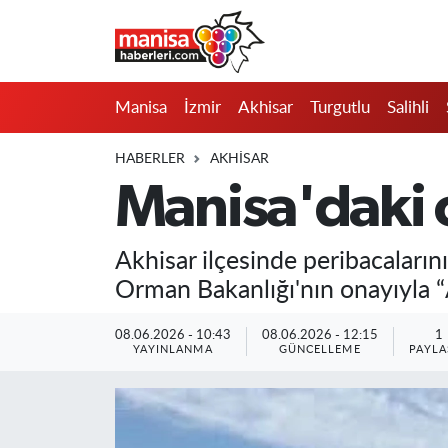
Manisa
Manisa Nöbetçi Eczaneler
Manisa
İzmir
Akhisar
Turgutlu
Salihli
İzmir
Manisa Hava Durumu
HABERLER
AKHISAR
Akhisar
Manisa Namaz Vakitleri
Manisa'daki o
Turgutlu
Manisa Trafik Yoğunluk Haritası
Akhisar ilçesinde peribacalarını
Salihli
Süper Lig Puan Durumu ve Fikstür
Orman Bakanlığı'nın onayıyla “A
Saruhanlı
Tüm Manşetler
08.06.2026 - 10:43
08.06.2026 - 12:15
1
YAYINLANMA
GÜNCELLEME
PAYLA
Soma
Son Dakika Haberleri
Resmi İlanlar
Haber Arşivi