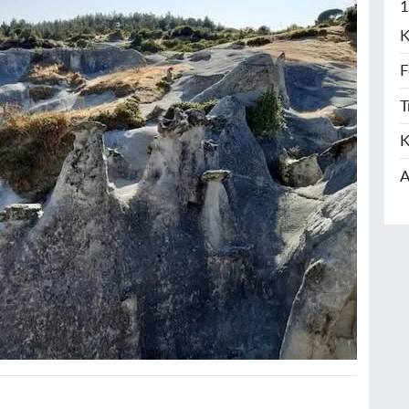
1
K
F
T
K
A