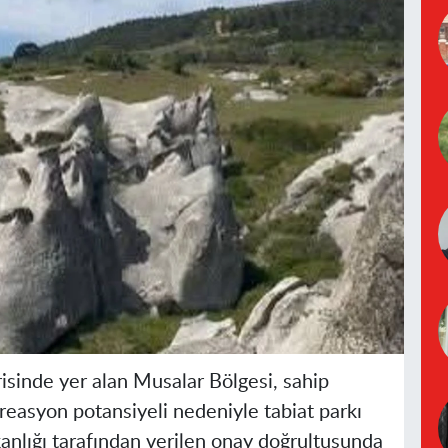
erisinde yer alan Musalar Bölgesi, sahip
reasyon potansiyeli nedeniyle tabiat parkı
nlığı tarafından verilen onay doğrultusunda