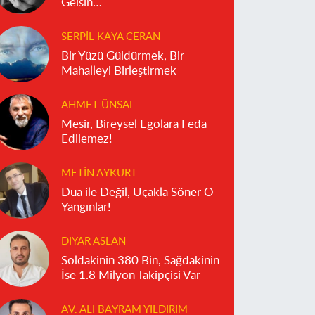
Gelsin…
SERPIL KAYA CERAN
Bir Yüzü Güldürmek, Bir
Mahalleyi Birleştirmek
AHMET ÜNSAL
Mesir, Bireysel Egolara Feda
Edilemez!
METIN AYKURT
Dua ile Değil, Uçakla Söner O
Yangınlar!
DIYAR ASLAN
Soldakinin 380 Bin, Sağdakinin
İse 1.8 Milyon Takipçisi Var
AV. ALI BAYRAM YILDIRIM