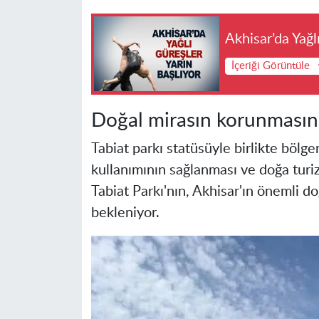
Akhisar’da Yağl
İçeriği Görüntüle
Doğal mirasın korunmasına
Tabiat parkı statüsüyle birlikte bölge
kullanımının sağlanması ve doğa turi
Tabiat Parkı'nın, Akhisar'ın önemli d
bekleniyor.