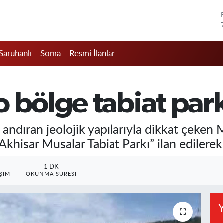
Saruhanlı
Soma
Resmi İlanlar
 bölge tabiat parkı
 andıran jeolojik yapılarıyla dikkat çeken 
khisar Musalar Tabiat Parkı” ilan edilerek 
1 DK
ŞIM
OKUNMA SÜRESI
Y