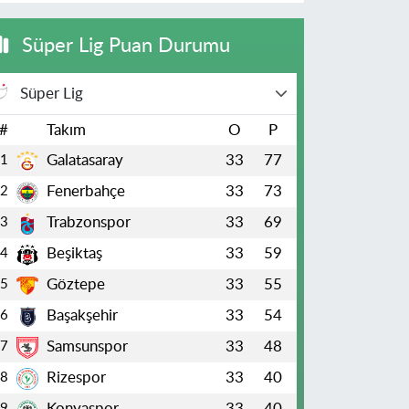
Süper Lig Puan Durumu
Süper Lig
#
Takım
O
P
Galatasaray
33
77
1
Fenerbahçe
33
73
2
Trabzonspor
33
69
3
Beşiktaş
33
59
4
Göztepe
33
55
5
Başakşehir
33
54
6
Samsunspor
33
48
7
Rizespor
33
40
8
Konyaspor
33
40
9