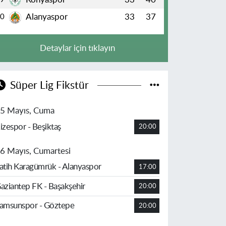
Alanyaspor
33
37
10
Detaylar için tıklayın
Süper Lig Fikstür
5 Mayıs, Cuma
izespor - Beşiktaş
20:00
6 Mayıs, Cumartesi
atih Karagümrük - Alanyaspor
17:00
aziantep FK - Başakşehir
20:00
amsunspor - Göztepe
20:00