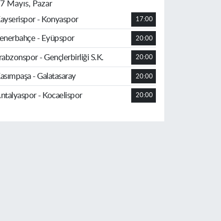
7 Mayıs, Pazar
ayserispor - Konyaspor
17:00
enerbahçe - Eyüpspor
20:00
rabzonspor - Gençlerbirliği S.K.
20:00
asımpaşa - Galatasaray
20:00
ntalyaspor - Kocaelispor
20:00