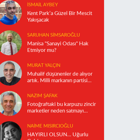
İSMAIL AYBEY
Kent Park’a Güzel Bir Mescit
Yakışacak
SARUHAN SIMSAROĞLU
Manisa "Sanayi Odası" Hak
Etmiyor mu?
MURAT YALÇIN
Muhalif düşünenler de alıyor
artık. Milli markanın partisi
olmaz!
NAZIM ŞAFAK
Fotoğraftaki bu karpuzu zincir
marketler neden satmayı
reddediyor?
NAIME MISIRCIOĞLU
HAYIRLI OLSUN… Uğurlu