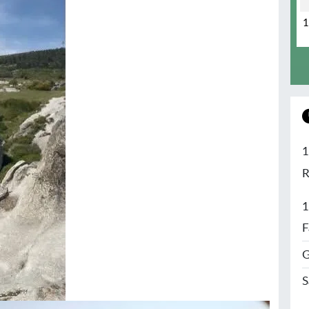
1
R
1
F
G
S