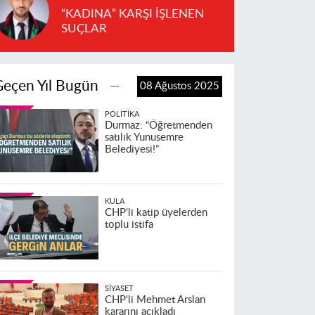
“KADINA” KARŞI İŞLENEN
SUÇLAR
Geçen Yıl Bugün
08 Ağustos 2025
POLITIKA
Durmaz: “Öğretmenden
satılık Yunusemre
Belediyesi!”
KULA
CHP’li katip üyelerden
toplu istifa
SIYASET
CHP'li Mehmet Arslan
kararını açıkladı