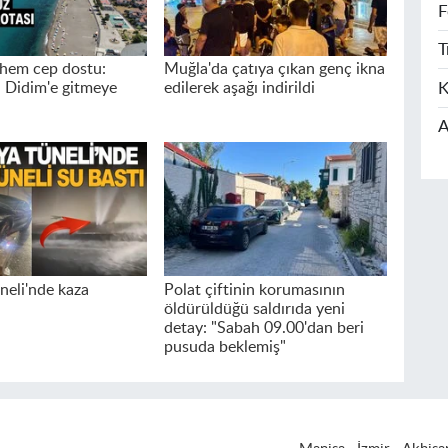
F
T
hem cep dostu:
Muğla'da çatıya çıkan genç ikna
K
 Didim'e gitmeye
edilerek aşağı indirildi
A
neli'nde kaza
Polat çiftinin korumasının
öldürüldüğü saldırıda yeni
detay: "Sabah 09.00'dan beri
pusuda beklemiş"