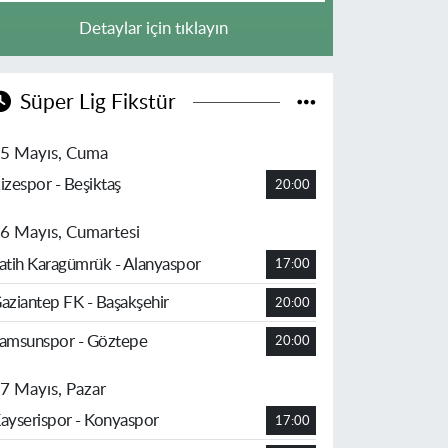
Detaylar için tıklayın
Süper Lig Fikstür
5 Mayıs, Cuma
izespor - Beşiktaş
20:00
6 Mayıs, Cumartesi
atih Karagümrük - Alanyaspor
17:00
aziantep FK - Başakşehir
20:00
amsunspor - Göztepe
20:00
7 Mayıs, Pazar
ayserispor - Konyaspor
17:00