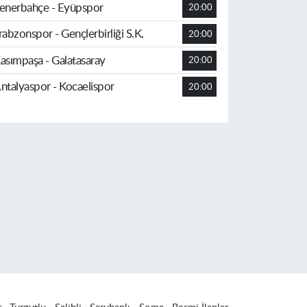
enerbahçe - Eyüpspor
20:00
rabzonspor - Gençlerbirliği S.K.
20:00
asımpaşa - Galatasaray
20:00
ntalyaspor - Kocaelispor
20:00