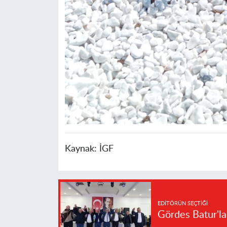
Kaynak:
İGF
EDITÖRÜN SEÇTIĞI
Gördes Batur'l