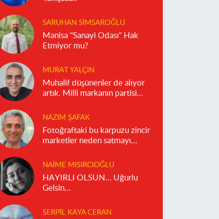
SARUHAN SIMSAROĞLU
Manisa "Sanayi Odası" Hak
Etmiyor mu?
MURAT YALÇIN
Muhalif düşünenler de alıyor
artık. Milli markanın partisi
olmaz!
NAZIM ŞAFAK
Fotoğraftaki bu karpuzu zincir
marketler neden satmayı
reddediyor?
NAIME MISIRCIOĞLU
HAYIRLI OLSUN… Uğurlu
Gelsin…
SERPIL KAYA CERAN