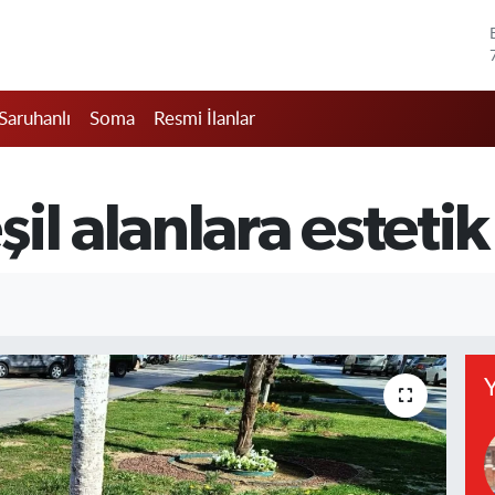
Saruhanlı
Soma
Resmi İlanlar
il alanlara esteti
Y