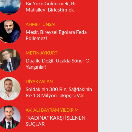
Bir Yüzü Güldürmek, Bir
Mahalleyi Birleştirmek
AHMET ÜNSAL
Mesir, Bireysel Egolara Feda
Edilemez!
METIN AYKURT
Dua ile Değil, Uçakla Söner O
Yangınlar!
DIYAR ASLAN
Soldakinin 380 Bin, Sağdakinin
İse 1.8 Milyon Takipçisi Var
AV. ALI BAYRAM YILDIRIM
“KADINA” KARŞI İŞLENEN
SUÇLAR