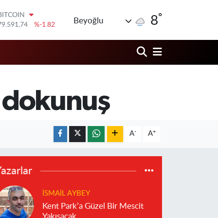
°
DOLAR
8
Beyoğlu
45,43620
%0.02
EURO
53,38690
%0.19
STERLİN
61,60380
%0.18
G.ALTIN
6862,09000
%0.19
k dokunuş
BİST100
14.598,00
%0
BITCOIN
79.591,74
%-1.82
-
+
A
A
azarlar
İSMAIL AYBEY
Kent Park’a Güzel Bir Mescit
Yakışacak