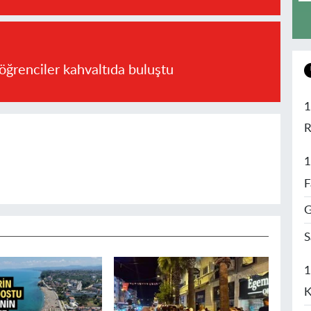
öğrenciler kahvaltıda buluştu
1
R
1
F
G
S
1
K