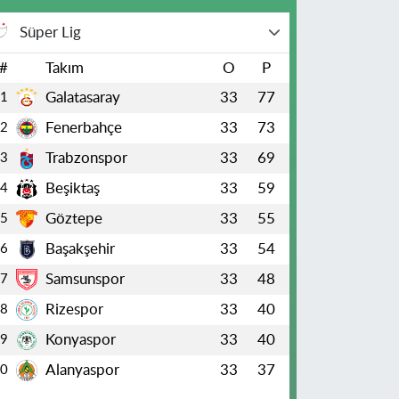
Süper Lig
#
Takım
O
P
Galatasaray
33
77
1
Fenerbahçe
33
73
2
Trabzonspor
33
69
3
Beşiktaş
33
59
4
Göztepe
33
55
5
Başakşehir
33
54
6
Samsunspor
33
48
7
Rizespor
33
40
8
Konyaspor
33
40
9
Alanyaspor
33
37
10