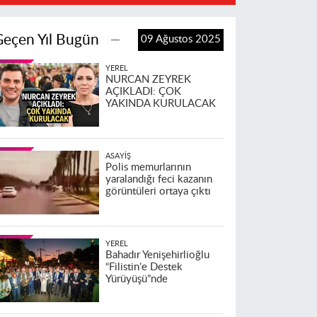
Geçen Yıl Bugün
09 Ağustos 2025
YEREL
NURCAN ZEYREK
AÇIKLADI: ÇOK
YAKINDA KURULACAK
ASAYIŞ
Polis memurlarının
yaralandığı feci kazanın
görüntüleri ortaya çıktı
YEREL
Bahadır Yenişehirlioğlu
“Filistin’e Destek
Yürüyüşü”nde