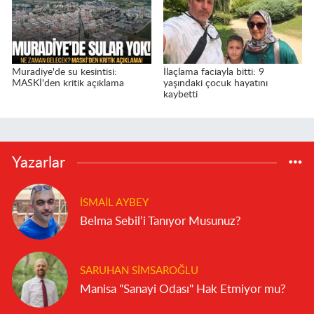
Muradiye'de su kesintisi:
İlaçlama faciayla bitti: 9
MASKİ'den kritik açıklama
yaşındaki çocuk hayatını
kaybetti
Yazarlar
İSMAIL AYBEY
Belma Sebil’i Tanıyor Musunuz?
SARUHAN SIMSAROĞLU
Manisa "Sanayi Odası" Hak Etmiyor mu?