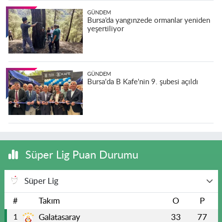
GÜNDEM
Bursa’da yangınzede ormanlar yeniden
yeşertiliyor
GÜNDEM
Bursa'da B Kafe'nin 9. şubesi açıldı
Süper Lig Puan Durumu
Süper Lig
#
Takım
O
P
Galatasaray
33
77
1