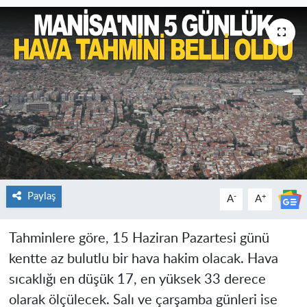
Paylaş
-
+
A
A
Tahminlere göre, 15 Haziran Pazartesi günü
kentte az bulutlu bir hava hakim olacak. Hava
sıcaklığı en düşük 17, en yüksek 33 derece
olarak ölçülecek. Salı ve çarşamba günleri ise