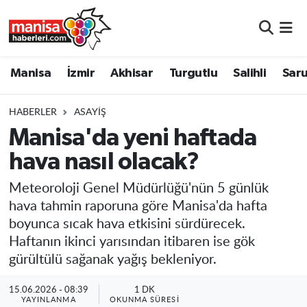
Manisa
Manisa Nöbetçi Eczaneler
Manisa
İzmir
Akhisar
Turgutlu
Salihli
Saru
İzmir
Manisa Hava Durumu
HABERLER
ASAYIŞ
Akhisar
Manisa Namaz Vakitleri
Manisa'da yeni haftada
hava nasıl olacak?
Turgutlu
Manisa Trafik Yoğunluk Haritası
Meteoroloji Genel Müdürlüğü'nün 5 günlük
Salihli
Süper Lig Puan Durumu ve Fikstür
hava tahmin raporuna göre Manisa'da hafta
boyunca sıcak hava etkisini sürdürecek.
Saruhanlı
Tüm Manşetler
Haftanın ikinci yarısından itibaren ise gök
gürültülü sağanak yağış bekleniyor.
Soma
Son Dakika Haberleri
15.06.2026 - 08:39
1 DK
Resmi İlanlar
Haber Arşivi
YAYINLANMA
OKUNMA SÜRESI