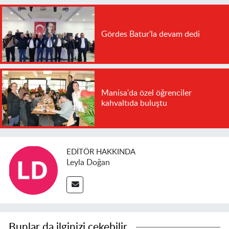
Gördes Batur'la devam dedi
Manisa'da özel öğrenciler
kahvaltıda buluştu
EDITÖR HAKKINDA
Leyla Doğan
Bunlar da ilginizi çekebilir