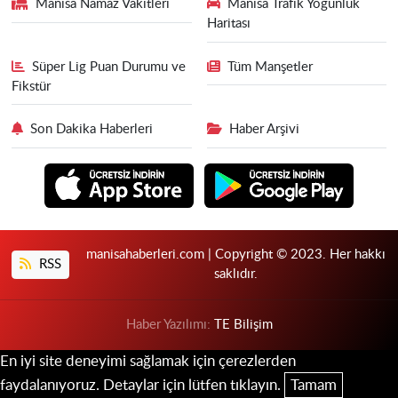
Manisa Namaz Vakitleri
Manisa Trafik Yoğunluk
Haritası
Süper Lig Puan Durumu ve
Tüm Manşetler
Fikstür
Son Dakika Haberleri
Haber Arşivi
manisahaberleri.com | Copyright © 2023. Her hakkı
RSS
saklıdır.
Haber Yazılımı:
TE Bilişim
En iyi site deneyimi sağlamak için çerezlerden
faydalanıyoruz. Detaylar için lütfen tıklayın.
Tamam