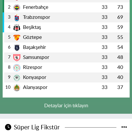
Fenerbahçe
33
73
2
Trabzonspor
33
69
3
Beşiktaş
33
59
4
Göztepe
33
55
5
Başakşehir
33
54
6
Samsunspor
33
48
7
Rizespor
33
40
8
Konyaspor
33
40
9
Alanyaspor
33
37
10
Detaylar için tıklayın
Süper Lig Fikstür