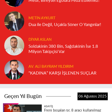
Mesir, Bireysel Egolara Feda Edilemez!
METIN AYKURT
Dua ile Değil, Uçakla Söner O Yangınlar!
DIYAR ASLAN
Soldakinin 380 Bin, Sağdakinin İse 1.8
Milyon Takipçisi Var
AV. ALI BAYRAM YILDIRIM
“KADINA” KARŞI İŞLENEN SUÇLAR
Geçen Yıl Bugün
06 Ağustos 2025
ASAYIŞ
Freni boşalan tır, 8 aracı kullanılmaz