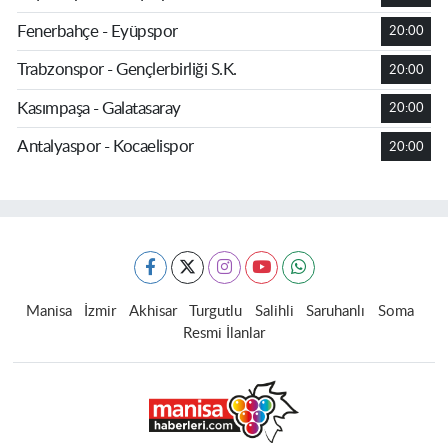
Fenerbahçe - Eyüpspor
20:00
Trabzonspor - Gençlerbirliği S.K.
20:00
Kasımpaşa - Galatasaray
20:00
Antalyaspor - Kocaelispor
20:00
Manisa
İzmir
Akhisar
Turgutlu
Salihli
Saruhanlı
Soma
Resmi İlanlar