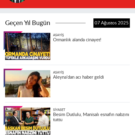
Geçen Yıl Bugün
07 Ağustos 2025
ASAYIŞ
Ormanlık alanda cinayet!
ASAYIŞ
Aleyna'dan acı haber geldi
SIYASET
Besim Dutlulu, Manisalı esnafın nabzını
tuttu