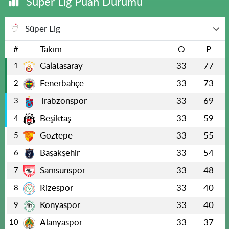
Süper Lig Puan Durumu
Süper Lig
#
Takım
O
P
Galatasaray
33
77
1
Fenerbahçe
33
73
2
Trabzonspor
33
69
3
Beşiktaş
33
59
4
Göztepe
33
55
5
Başakşehir
33
54
6
Samsunspor
33
48
7
Rizespor
33
40
8
Konyaspor
33
40
9
Alanyaspor
33
37
10