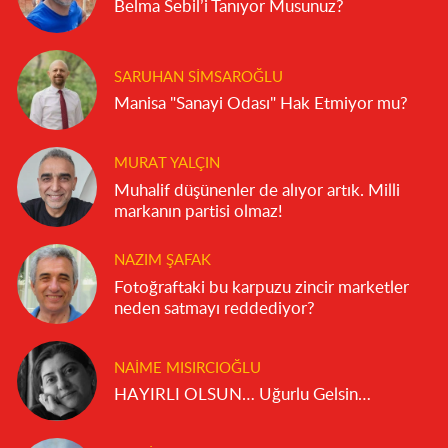
Belma Sebil’i Tanıyor Musunuz?
SARUHAN SIMSAROĞLU
Manisa "Sanayi Odası" Hak Etmiyor mu?
MURAT YALÇIN
Muhalif düşünenler de alıyor artık. Milli
markanın partisi olmaz!
NAZIM ŞAFAK
Fotoğraftaki bu karpuzu zincir marketler
neden satmayı reddediyor?
NAIME MISIRCIOĞLU
HAYIRLI OLSUN… Uğurlu Gelsin…