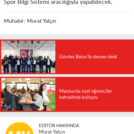
Spor Bilgi Sistemi aracılığıyla yapabilecek.
Muhabir:
Murat Yalçın
Gördes Batur'la devam dedi
Manisa'da özel öğrenciler
kahvaltıda buluştu
EDITÖR HAKKINDA
Murat Yalçın