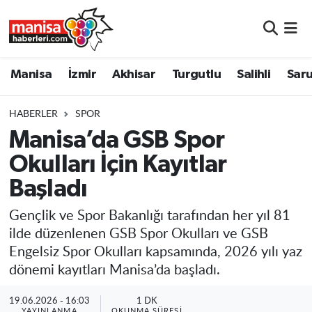
Manisa
Manisa Nöbetçi Eczaneler
Manisa
İzmir
Akhisar
Turgutlu
Salihli
Saru
İzmir
Manisa Hava Durumu
HABERLER
SPOR
Akhisar
Manisa Namaz Vakitleri
Manisa’da GSB Spor
Okulları İçin Kayıtlar
Turgutlu
Manisa Trafik Yoğunluk Haritası
Başladı
Salihli
Süper Lig Puan Durumu ve Fikstür
Gençlik ve Spor Bakanlığı tarafından her yıl 81
Saruhanlı
Tüm Manşetler
ilde düzenlenen GSB Spor Okulları ve GSB
Engelsiz Spor Okulları kapsamında, 2026 yılı yaz
Soma
Son Dakika Haberleri
dönemi kayıtları Manisa’da başladı.
Resmi İlanlar
Haber Arşivi
19.06.2026 - 16:03
1 DK
YAYINLANMA
OKUNMA SÜRESI