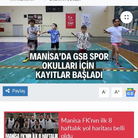
Paylaş
-
+
A
A
Manisa FK'nın ilk 8
haftalık yol haritası belli
oldu