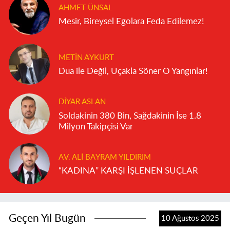
AHMET ÜNSAL
Mesir, Bireysel Egolara Feda Edilemez!
METIN AYKURT
Dua ile Değil, Uçakla Söner O Yangınlar!
DIYAR ASLAN
Soldakinin 380 Bin, Sağdakinin İse 1.8
Milyon Takipçisi Var
AV. ALI BAYRAM YILDIRIM
“KADINA” KARŞI İŞLENEN SUÇLAR
Geçen Yıl Bugün
10 Ağustos 2025