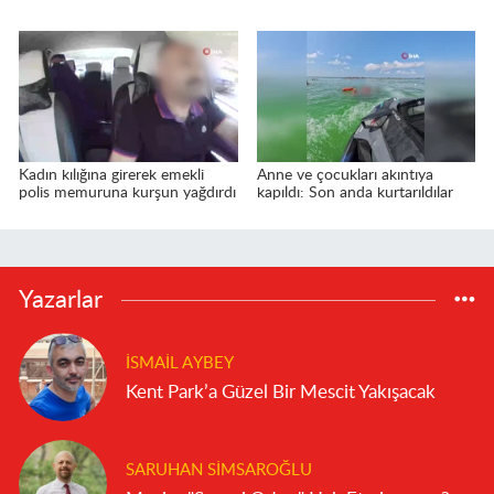
Kadın kılığına girerek emekli
Anne ve çocukları akıntıya
polis memuruna kurşun yağdırdı
kapıldı: Son anda kurtarıldılar
Yazarlar
İSMAIL AYBEY
Kent Park’a Güzel Bir Mescit Yakışacak
SARUHAN SIMSAROĞLU