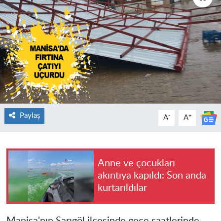
Paylaş
-
+
A
A
Anne ve çocukları
akıntıya kapıldı: Son anda
kurtarıldılar
Manisa
'nın Sarıgöl ilçesinde gece saatlerinde