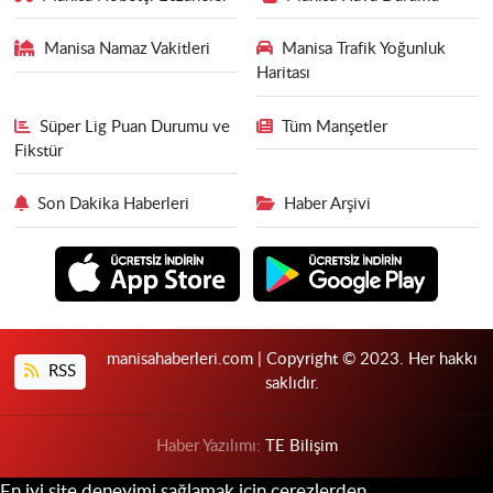
Manisa Namaz Vakitleri
Manisa Trafik Yoğunluk
Haritası
Süper Lig Puan Durumu ve
Tüm Manşetler
Fikstür
Son Dakika Haberleri
Haber Arşivi
manisahaberleri.com | Copyright © 2023. Her hakkı
RSS
saklıdır.
Haber Yazılımı:
TE Bilişim
En iyi site deneyimi sağlamak için çerezlerden