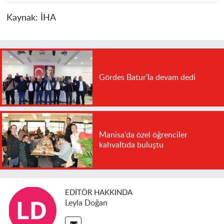
Kaynak:
İHA
Gördes Batur'la devam dedi
Manisa'da özel öğrenciler
kahvaltıda buluştu
EDITÖR HAKKINDA
Leyla Doğan