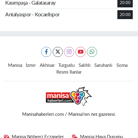
Kasımpaşa - Galatasaray
20:00
Antalyaspor - Kocaelispor
20:00
Manisa
İzmir
Akhisar
Turgutlu
Salihli
Saruhanlı
Soma
Resmi İlanlar
Manisahaberleri.com / Manisa'nın net gazetesi.
Manisa Nöbetçi Eczaneler
Manisa Hava Durumu