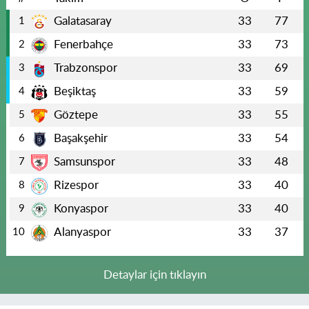
Galatasaray
33
77
1
Fenerbahçe
33
73
2
Trabzonspor
33
69
3
Beşiktaş
33
59
4
Göztepe
33
55
5
Başakşehir
33
54
6
Samsunspor
33
48
7
Rizespor
33
40
8
Konyaspor
33
40
9
Alanyaspor
33
37
10
Detaylar için tıklayın