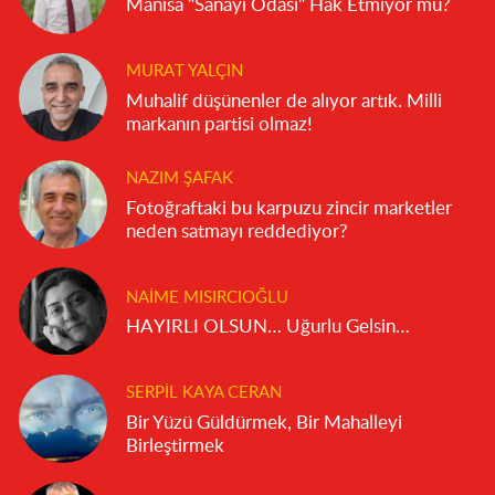
Manisa "Sanayi Odası" Hak Etmiyor mu?
MURAT YALÇIN
Muhalif düşünenler de alıyor artık. Milli
markanın partisi olmaz!
NAZIM ŞAFAK
Fotoğraftaki bu karpuzu zincir marketler
neden satmayı reddediyor?
NAIME MISIRCIOĞLU
HAYIRLI OLSUN… Uğurlu Gelsin…
SERPIL KAYA CERAN
Bir Yüzü Güldürmek, Bir Mahalleyi
Birleştirmek