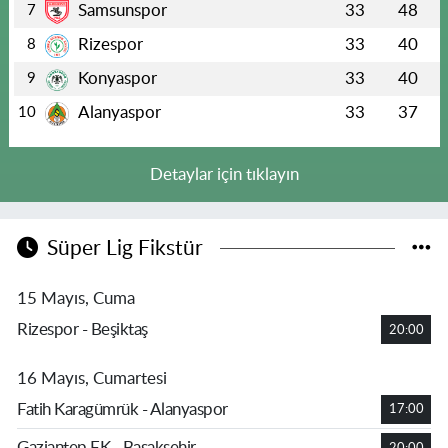
Samsunspor
33
48
7
Rizespor
33
40
8
Konyaspor
33
40
9
Alanyaspor
33
37
10
Detaylar için tıklayın
Süper Lig Fikstür
15 Mayıs, Cuma
Rizespor - Beşiktaş
20:00
16 Mayıs, Cumartesi
Fatih Karagümrük - Alanyaspor
17:00
Gaziantep FK - Başakşehir
20:00