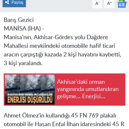
Paylaş
-
+
A
A
Barış Gezici
MANİSA (İHA) -
Manisa'nın, Akhisar-Gördes yolu Dağdere
Mahallesi mevkiindeki otomobille hafif ticari
aracın çarpıştığı kazada 2 kişi hayatını kaybetti,
3 kişi yaralandı.
Akhisar'daki orman
yangınında umutlandıran
gelişme... Enerjisi
düşürüldü
Ahmet Ölmez'in kullandığı 45 FN 769 plakalı
otomobil ile Hasan Enfal İlhan idaresindeki 45 R