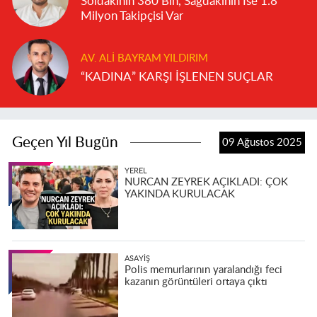
Soldakinin 380 Bin, Sağdakinin İse 1.8
Milyon Takipçisi Var
AV. ALI BAYRAM YILDIRIM
“KADINA” KARŞI İŞLENEN SUÇLAR
Geçen Yıl Bugün
09 Ağustos 2025
YEREL
NURCAN ZEYREK AÇIKLADI: ÇOK
YAKINDA KURULACAK
ASAYIŞ
Polis memurlarının yaralandığı feci
kazanın görüntüleri ortaya çıktı