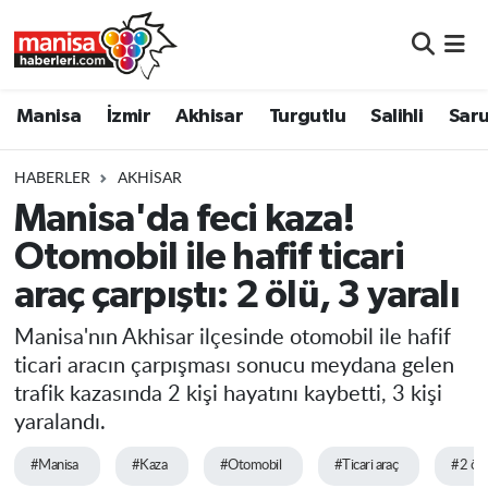
Manisa
Manisa Nöbetçi Eczaneler
Manisa
İzmir
Akhisar
Turgutlu
Salihli
Saru
İzmir
Manisa Hava Durumu
HABERLER
AKHISAR
Akhisar
Manisa Namaz Vakitleri
Manisa'da feci kaza!
Otomobil ile hafif ticari
Turgutlu
Manisa Trafik Yoğunluk Haritası
araç çarpıştı: 2 ölü, 3 yaralı
Salihli
Süper Lig Puan Durumu ve Fikstür
Manisa'nın Akhisar ilçesinde otomobil ile hafif
Saruhanlı
Tüm Manşetler
ticari aracın çarpışması sonucu meydana gelen
trafik kazasında 2 kişi hayatını kaybetti, 3 kişi
Soma
Son Dakika Haberleri
yaralandı.
#Manisa
#Kaza
#Otomobil
#Ticari araç
#2 ölü
Resmi İlanlar
Haber Arşivi