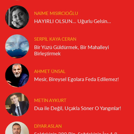
NAIME MISIRCIOĞLU
HAYIRLI OLSUN… Uğurlu Gelsin…
SERPIL KAYA CERAN
Bir Yüzü Güldürmek, Bir Mahalleyi
Birleştirmek
AHMET ÜNSAL
Mesir, Bireysel Egolara Feda Edilemez!
METIN AYKURT
Dua ile Değil, Uçakla Söner O Yangınlar!
DIYAR ASLAN