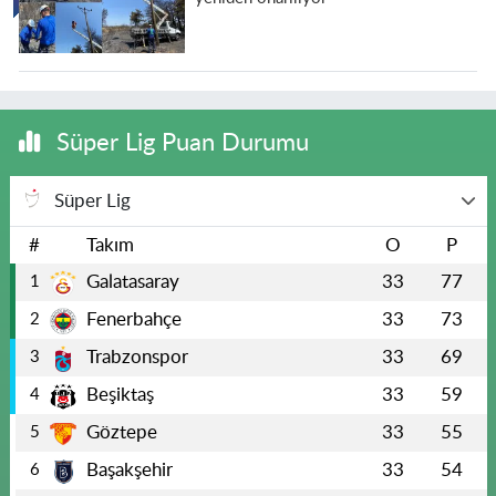
Süper Lig Puan Durumu
Süper Lig
#
Takım
O
P
Galatasaray
33
77
1
Fenerbahçe
33
73
2
Trabzonspor
33
69
3
Beşiktaş
33
59
4
Göztepe
33
55
5
Başakşehir
33
54
6