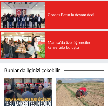
Gördes Batur'la devam dedi
Manisa'da özel öğrenciler
kahvaltıda buluştu
Bunlar da ilginizi çekebilir