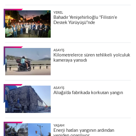
YEREL
Bahadır Yenişehirlioğlu “Filistin’e
Destek Yürüyüşü”nde
ASAYIŞ
Kilometrelerce süren tehlikeli yolculuk
kameraya yansıdı
ASAYIŞ
Aliağa’da fabrikada korkutan yangın
YAŞAM
Enerji hatları yangının ardından
yeniden onarılıyor