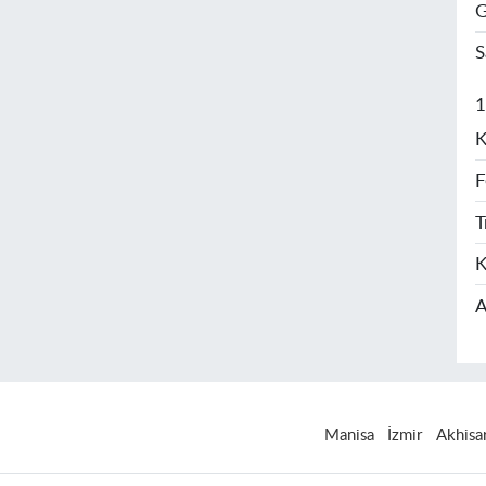
G
S
1
K
F
T
K
A
Manisa
İzmir
Akhisa