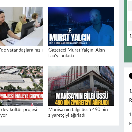
de vatandaşlara hızlı
Gazeteci Murat Yalçın, Akın
İzci'yi anlattı
1
R
 dev kültür projesi
Manisa'nın bilgi üssü 490 bin
1
ıyor
ziyaretçiyi ağırladı
F