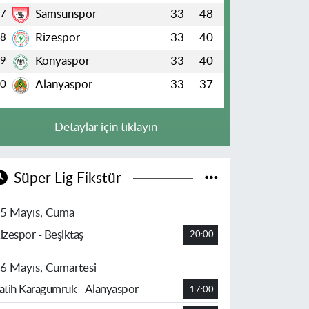
Samsunspor
33
48
7
Rizespor
33
40
8
Konyaspor
33
40
9
Alanyaspor
33
37
10
Detaylar için tıklayın
Süper Lig Fikstür
5 Mayıs, Cuma
izespor - Beşiktaş
20:00
6 Mayıs, Cumartesi
atih Karagümrük - Alanyaspor
17:00