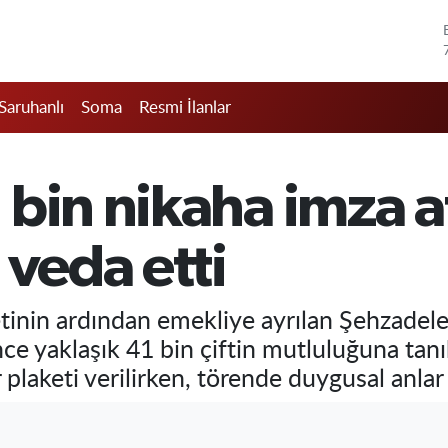
Saruhanlı
Soma
Resmi İlanlar
bin nikaha imza at
 veda etti
etinin ardından emekliye ayrılan Şehzade
ce yaklaşık 41 bin çiftin mutluluğuna tanık
plaketi verilirken, törende duygusal anlar