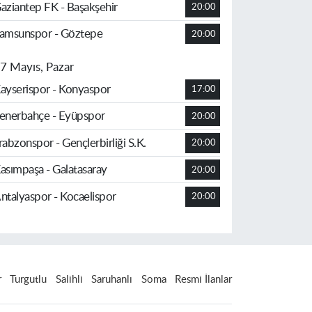
aziantep FK - Başakşehir
20:00
amsunspor - Göztepe
20:00
7 Mayıs, Pazar
ayserispor - Konyaspor
17:00
enerbahçe - Eyüpspor
20:00
rabzonspor - Gençlerbirliği S.K.
20:00
asımpaşa - Galatasaray
20:00
ntalyaspor - Kocaelispor
20:00
r
Turgutlu
Salihli
Saruhanlı
Soma
Resmi İlanlar