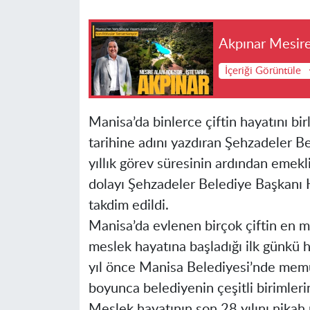
Akpınar Mesire 
İçeriği Görüntüle
Manisa’da binlerce çiftin hayatını bir
tarihine adını yazdıran Şehzadeler 
yıllık görev süresinin ardından emekli
dolayı Şehzadeler Belediye Başkanı 
takdim edildi.
Manisa’da evlenen birçok çiftin en m
meslek hayatına başladığı ilk günkü 
yıl önce Manisa Belediyesi’nde memu
boyunca belediyenin çeşitli birimleri
Meslek hayatının son 28 yılını nikah