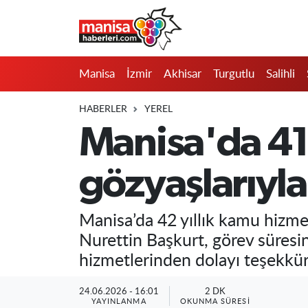
Manisa
Manisa Nöbetçi Eczaneler
Manisa
İzmir
Akhisar
Turgutlu
Salihli
İzmir
Manisa Hava Durumu
HABERLER
YEREL
Akhisar
Manisa Namaz Vakitleri
Manisa'da 41 
Turgutlu
Manisa Trafik Yoğunluk Haritası
gözyaşlarıyla
Salihli
Süper Lig Puan Durumu ve Fikstür
Manisa’da 42 yıllık kamu hizm
Saruhanlı
Tüm Manşetler
Nurettin Başkurt, görev süresin
hizmetlerinden dolayı teşekkür 
Soma
Son Dakika Haberleri
24.06.2026 - 16:01
2 DK
Resmi İlanlar
Haber Arşivi
YAYINLANMA
OKUNMA SÜRESI