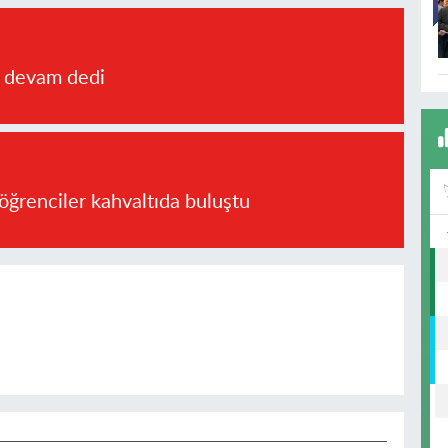
a devam dedi
öğrenciler kahvaltıda buluştu