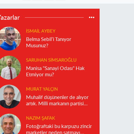
azarlar
İSMAIL AYBEY
Belma Sebil’i Tanıyor
Musunuz?
SARUHAN SIMSAROĞLU
Manisa "Sanayi Odası" Hak
Etmiyor mu?
MURAT YALÇIN
Muhalif düşünenler de alıyor
artık. Milli markanın partisi
olmaz!
NAZIM ŞAFAK
Fotoğraftaki bu karpuzu zincir
marketler neden satmayı