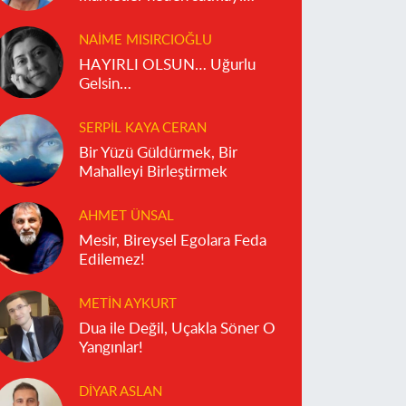
reddediyor?
NAIME MISIRCIOĞLU
HAYIRLI OLSUN… Uğurlu
Gelsin…
SERPIL KAYA CERAN
Bir Yüzü Güldürmek, Bir
Mahalleyi Birleştirmek
AHMET ÜNSAL
Mesir, Bireysel Egolara Feda
Edilemez!
METIN AYKURT
Dua ile Değil, Uçakla Söner O
Yangınlar!
DIYAR ASLAN