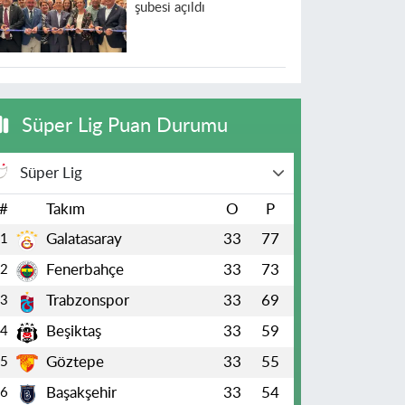
şubesi açıldı
Süper Lig Puan Durumu
Süper Lig
#
Takım
O
P
Galatasaray
33
77
1
Fenerbahçe
33
73
2
Trabzonspor
33
69
3
Beşiktaş
33
59
4
Göztepe
33
55
5
Başakşehir
33
54
6