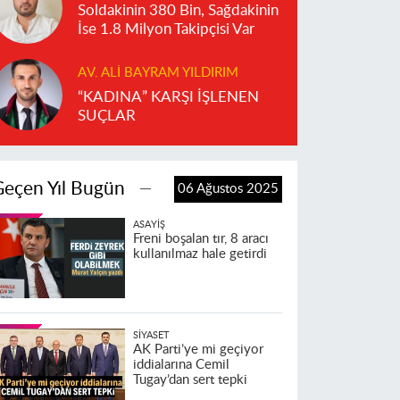
Soldakinin 380 Bin, Sağdakinin
İse 1.8 Milyon Takipçisi Var
AV. ALI BAYRAM YILDIRIM
“KADINA” KARŞI İŞLENEN
SUÇLAR
Geçen Yıl Bugün
06 Ağustos 2025
ASAYIŞ
Freni boşalan tır, 8 aracı
kullanılmaz hale getirdi
SIYASET
AK Parti’ye mi geçiyor
iddialarına Cemil
Tugay’dan sert tepki