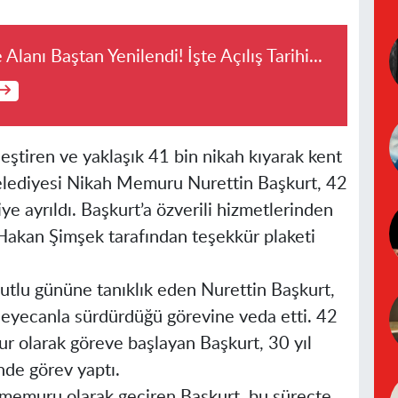
Alanı Baştan Yenilendi! İşte Açılış Tarihi...
leştiren ve yaklaşık 41 bin nikah kıyarak kent
Belediyesi Nikah Memuru Nurettin Başkurt, 42
ye ayrıldı. Başkurt’a özverili hizmetlerinden
Hakan Şimşek tarafından teşekkür plaketi
utlu gününe tanıklık eden Nurettin Başkurt,
heyecanla sürdürdüğü görevine veda etti. 42
r olarak göreve başlayan Başkurt, 30 yıl
nde görev yaptı.
 memuru olarak geçiren Başkurt, bu süreçte