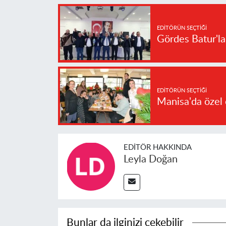
EDITÖRÜN SEÇTIĞI
Gördes Batur'l
EDITÖRÜN SEÇTIĞI
Manisa'da özel 
EDITÖR HAKKINDA
Leyla Doğan
Bunlar da ilginizi çekebilir