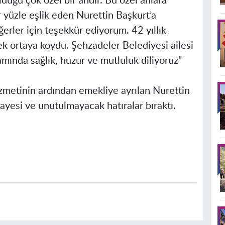
rulduğu çok özel bir andır. Bu özel anlara
r yüzle eşlik eden Nurettin Başkurt’a
erler için teşekkür ediyorum. 42 yıllık
k ortaya koydu. Şehzadeler Belediyesi ailesi
mında sağlık, huzur ve mutluluk diliyoruz"
zmetinin ardından emekliye ayrılan Nurettin
ayesi ve unutulmayacak hatıralar bıraktı.