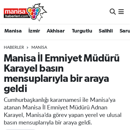
Manisa
Manisa Nöbetçi Eczaneler
Manisa
İzmir
Akhisar
Turgutlu
Salihli
Saru
İzmir
Manisa Hava Durumu
HABERLER
MANISA
Akhisar
Manisa Namaz Vakitleri
Manisa İl Emniyet Müdürü
Karayel basın
Turgutlu
Manisa Trafik Yoğunluk Haritası
mensuplarıyla bir araya
Salihli
Süper Lig Puan Durumu ve Fikstür
geldi
Saruhanlı
Tüm Manşetler
Cumhurbaşkanlığı kararnamesi ile Manisa’ya
atanan Manisa İl Emniyet Müdürü Adnan
Soma
Son Dakika Haberleri
Karayel, Manisa’da görev yapan yerel ve ulusal
basın mensuplarıyla bir araya geldi.
Resmi İlanlar
Haber Arşivi