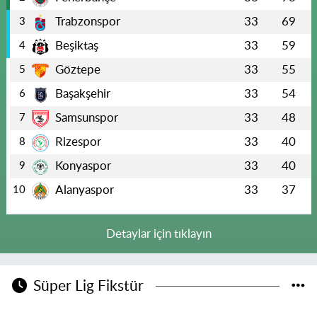
Trabzonspor
33
69
3
Beşiktaş
33
59
4
Göztepe
33
55
5
Başakşehir
33
54
6
Samsunspor
33
48
7
Rizespor
33
40
8
Konyaspor
33
40
9
Alanyaspor
33
37
10
Detaylar için tıklayın
Süper Lig Fikstür