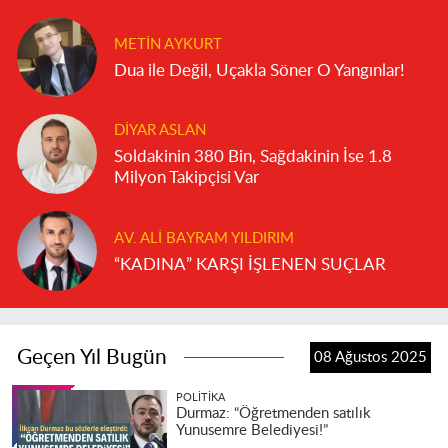
METIN AYKURT
Dua ile Değil, Uçakla Söner O Yangınlar!
DIYAR ASLAN
Soldakinin 380 Bin, Sağdakinin İse 1.8
Milyon Takipçisi Var
AV. ALI BAYRAM YILDIRIM
“KADINA” KARŞI İŞLENEN SUÇLAR
Geçen Yıl Bugün
08 Ağustos 2025
POLITIKA
Durmaz: “Öğretmenden satılık
Yunusemre Belediyesi!”