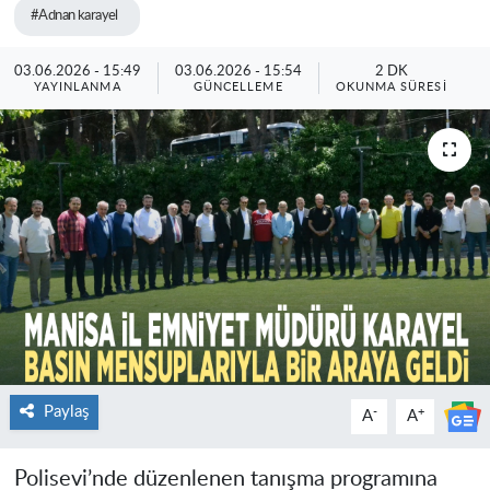
#Adnan karayel
03.06.2026 - 15:49
03.06.2026 - 15:54
2 DK
YAYINLANMA
GÜNCELLEME
OKUNMA SÜRESI
Paylaş
-
+
A
A
Polisevi’nde düzenlenen tanışma programına