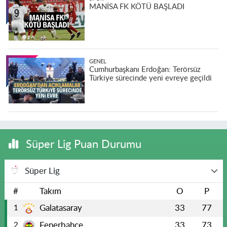
MANİSA FK KÖTÜ BAŞLADI
GENEL
Cumhurbaşkanı Erdoğan: Terörsüz
Türkiye sürecinde yeni evreye geçildi
Süper Lig Puan Durumu
Süper Lig
#
Takım
O
P
Galatasaray
33
77
1
Fenerbahçe
33
73
2