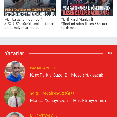
Manisa esnafından beIN
YENİ Parti Manisa İl
SPORTS'a büyük tepki! İstenen
Yönetimi'nden İlksen Özalper
ücret milyonları buldu
açıklaması
Yazarlar
İSMAIL AYBEY
Kent Park’a Güzel Bir Mescit Yakışacak
SARUHAN SIMSAROĞLU
Manisa "Sanayi Odası" Hak Etmiyor mu?
MURAT YALÇIN