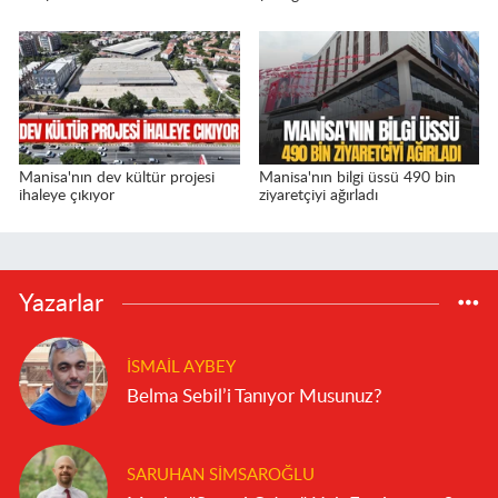
Manisa'nın dev kültür projesi
Manisa'nın bilgi üssü 490 bin
ihaleye çıkıyor
ziyaretçiyi ağırladı
Yazarlar
İSMAIL AYBEY
Belma Sebil’i Tanıyor Musunuz?
SARUHAN SIMSAROĞLU