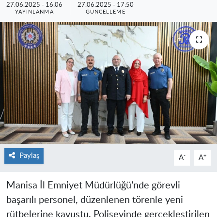
27.06.2025 - 16:06
27.06.2025 - 17:50
YAYINLANMA
GÜNCELLEME
Paylaş
-
+
A
A
Manisa İl Emniyet Müdürlüğü’nde görevli
başarılı personel, düzenlenen törenle yeni
rütbelerine kavuştu. Polisevinde gerçekleştirilen