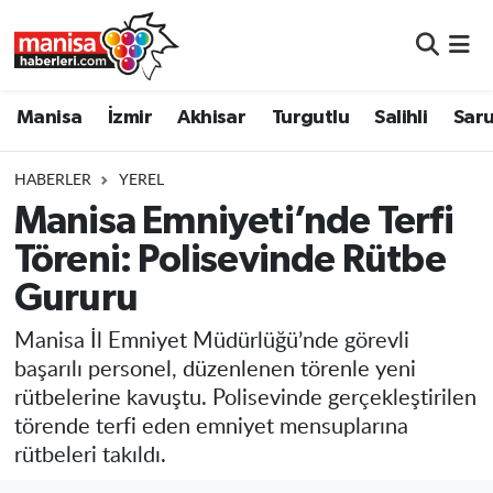
Manisa
Manisa Nöbetçi Eczaneler
Manisa
İzmir
Akhisar
Turgutlu
Salihli
Saru
İzmir
Manisa Hava Durumu
HABERLER
YEREL
Akhisar
Manisa Namaz Vakitleri
Manisa Emniyeti’nde Terfi
Töreni: Polisevinde Rütbe
Turgutlu
Manisa Trafik Yoğunluk Haritası
Gururu
Salihli
Süper Lig Puan Durumu ve Fikstür
Manisa İl Emniyet Müdürlüğü’nde görevli
Saruhanlı
Tüm Manşetler
başarılı personel, düzenlenen törenle yeni
rütbelerine kavuştu. Polisevinde gerçekleştirilen
Soma
Son Dakika Haberleri
törende terfi eden emniyet mensuplarına
rütbeleri takıldı.
Resmi İlanlar
Haber Arşivi