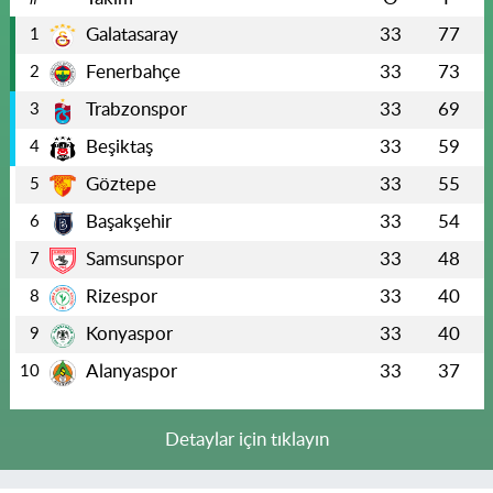
Galatasaray
33
77
1
Fenerbahçe
33
73
2
Trabzonspor
33
69
3
Beşiktaş
33
59
4
Göztepe
33
55
5
Başakşehir
33
54
6
Samsunspor
33
48
7
Rizespor
33
40
8
Konyaspor
33
40
9
Alanyaspor
33
37
10
Detaylar için tıklayın