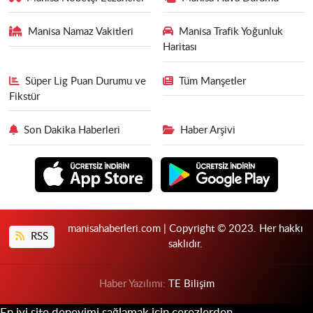
Manisa Namaz Vakitleri
Manisa Trafik Yoğunluk
Haritası
Süper Lig Puan Durumu ve
Tüm Manşetler
Fikstür
Son Dakika Haberleri
Haber Arşivi
manisahaberleri.com | Copyright © 2023. Her hakkı
RSS
saklıdır.
Haber Yazılımı:
TE Bilişim
En iyi site deneyimi sağlamak için çerezlerden