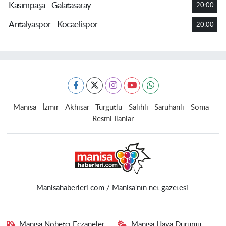
Kasımpaşa - Galatasaray
20:00
Antalyaspor - Kocaelispor
20:00
Manisa
İzmir
Akhisar
Turgutlu
Salihli
Saruhanlı
Soma
Resmi İlanlar
Manisahaberleri.com / Manisa'nın net gazetesi.
Manisa Nöbetçi Eczaneler
Manisa Hava Durumu