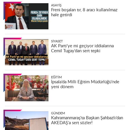
ASAYIŞ
Freni boşalan tır, 8 aracı kullanılmaz
hale getirdi
SIYASET
AK Parti’ye mi geçiyor iddialarına
Cemil Tugay’dan sert tepki
EĞITIM
İpsala’da Milli Eğitim Müdürlüğü’nde
yeni dönem
GÜNDEM
Kahramanmaraş'ta Başkan Şahbazlı’dan
AKEDAŞ’a sert sözler!