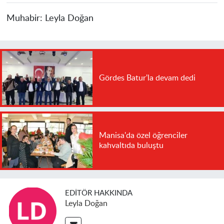
Muhabir:
Leyla Doğan
Gördes Batur'la devam dedi
Manisa'da özel öğrenciler
kahvaltıda buluştu
EDITÖR HAKKINDA
Leyla Doğan