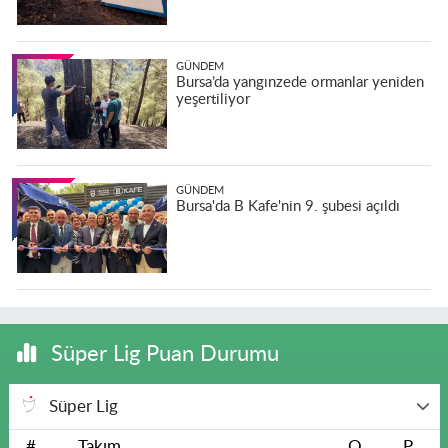
GÜNDEM
Bursa’da yangınzede ormanlar yeniden
yeşertiliyor
GÜNDEM
Bursa'da B Kafe'nin 9. şubesi açıldı
Süper Lig Puan Durumu
Süper Lig
#
Takım
O
P