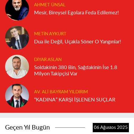
AHMET ÜNSAL
Mesir, Bireysel Egolara Feda Edilemez!
METIN AYKURT
Dua ile Değil, Uçakla Söner O Yangınlar!
DIYAR ASLAN
Soldakinin 380 Bin, Sağdakinin İse 1.8
Milyon Takipçisi Var
AV. ALI BAYRAM YILDIRIM
“KADINA” KARŞI İŞLENEN SUÇLAR
Geçen Yıl Bugün
06 Ağustos 2025