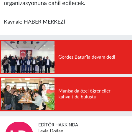
organizasyonuna dahil edilecek.
Kaynak:
HABER MERKEZİ
Gördes Batur'la devam dedi
Manisa'da özel öğrenciler
kahvaltıda buluştu
EDITÖR HAKKINDA
Leyla Doğan