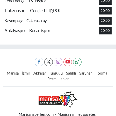
Fenerbahçe - Eyüpspor
20:00
Trabzonspor - Gençlerbirliği S.K.
20:00
Kasımpaşa - Galatasaray
20:00
Antalyaspor - Kocaelispor
20:00
Manisa
İzmir
Akhisar
Turgutlu
Salihli
Saruhanlı
Soma
Resmi İlanlar
Manisahaberleri.com / Manisa'nın net gazetesi.