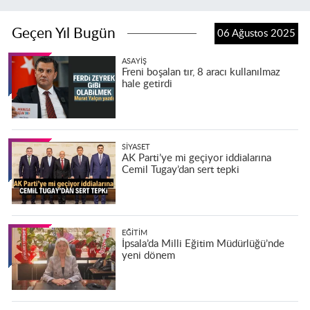
Geçen Yıl Bugün
06 Ağustos 2025
ASAYIŞ
Freni boşalan tır, 8 aracı kullanılmaz
hale getirdi
SIYASET
AK Parti’ye mi geçiyor iddialarına
Cemil Tugay’dan sert tepki
EĞITIM
İpsala’da Milli Eğitim Müdürlüğü’nde
yeni dönem