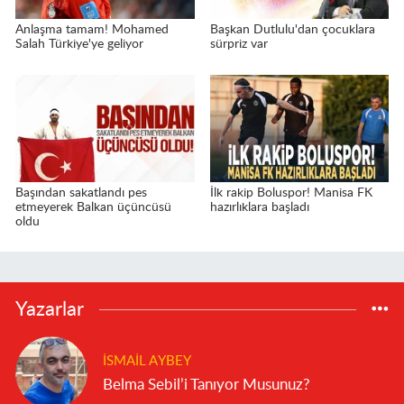
Anlaşma tamam! Mohamed
Başkan Dutlulu'dan çocuklara
Salah Türkiye'ye geliyor
sürpriz var
Başından sakatlandı pes
İlk rakip Boluspor! Manisa FK
etmeyerek Balkan üçüncüsü
hazırlıklara başladı
oldu
Yazarlar
İSMAIL AYBEY
Belma Sebil’i Tanıyor Musunuz?