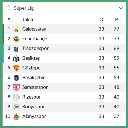
Süper Lig
#
Takım
O
P
Galatasaray
33
77
1
Fenerbahçe
33
73
2
Trabzonspor
33
69
3
Beşiktaş
33
59
4
Göztepe
33
55
5
Başakşehir
33
54
6
Samsunspor
33
48
7
Rizespor
33
40
8
Konyaspor
33
40
9
Alanyaspor
33
37
10