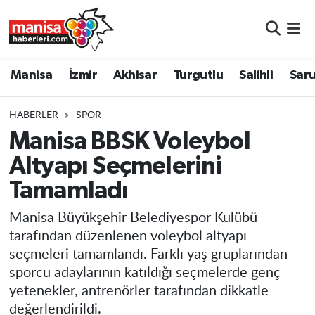
Manisa
Manisa Nöbetçi Eczaneler
Manisa
İzmir
Akhisar
Turgutlu
Salihli
Saru
İzmir
Manisa Hava Durumu
HABERLER
SPOR
Akhisar
Manisa Namaz Vakitleri
Manisa BBSK Voleybol
Altyapı Seçmelerini
Turgutlu
Manisa Trafik Yoğunluk Haritası
Tamamladı
Salihli
Süper Lig Puan Durumu ve Fikstür
Manisa Büyükşehir Belediyespor Kulübü
Saruhanlı
Tüm Manşetler
tarafından düzenlenen voleybol altyapı
seçmeleri tamamlandı. Farklı yaş gruplarından
Soma
Son Dakika Haberleri
sporcu adaylarının katıldığı seçmelerde genç
yetenekler, antrenörler tarafından dikkatle
Resmi İlanlar
Haber Arşivi
değerlendirildi.