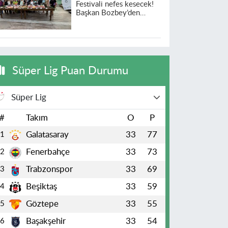
Festivali nefes kesecek!
Başkan Bozbey’den
heyecanlandıran açıklama
Süper Lig Puan Durumu
Süper Lig
#
Takım
O
P
Galatasaray
33
77
1
Fenerbahçe
33
73
2
Trabzonspor
33
69
3
Beşiktaş
33
59
4
Göztepe
33
55
5
Başakşehir
33
54
6