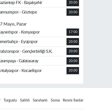
aziantep FK - Başakşehir
20:00
amsunspor - Göztepe
20:00
7 Mayıs, Pazar
ayserispor - Konyaspor
17:00
enerbahçe - Eyüpspor
20:00
rabzonspor - Gençlerbirliği S.K.
20:00
asımpaşa - Galatasaray
20:00
ntalyaspor - Kocaelispor
20:00
r
Turgutlu
Salihli
Saruhanlı
Soma
Resmi İlanlar