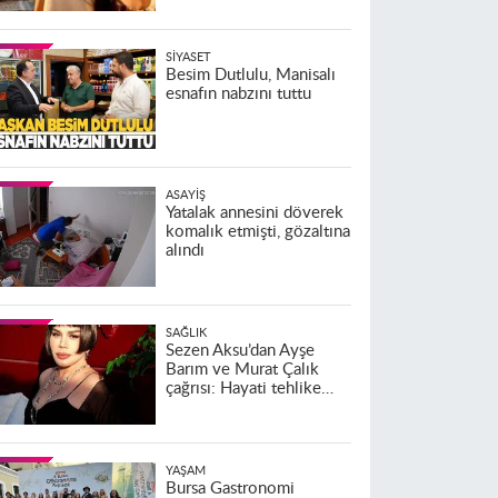
SIYASET
Besim Dutlulu, Manisalı
esnafın nabzını tuttu
ASAYIŞ
Yatalak annesini döverek
komalık etmişti, gözaltına
alındı
SAĞLIK
Sezen Aksu’dan Ayşe
Barım ve Murat Çalık
çağrısı: Hayati tehlike
altındalar
YAŞAM
Bursa Gastronomi