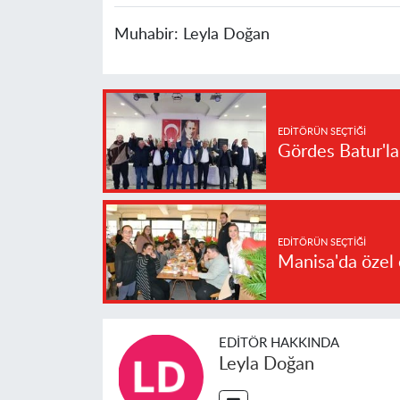
Muhabir:
Leyla Doğan
EDITÖRÜN SEÇTIĞI
Gördes Batur'l
EDITÖRÜN SEÇTIĞI
Manisa'da özel 
EDITÖR HAKKINDA
Leyla Doğan