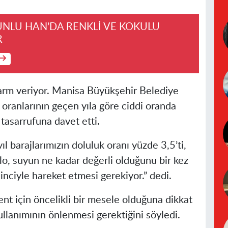
UNLU HAN’DA RENKLİ VE KOKULU
R
larm veriyor. Manisa Büyükşehir Belediye
oranlarının geçen yıla göre ciddi oranda
tasarrufuna davet etti.
l barajlarımızın doluluk oranı yüzde 3,5’ti,
blo, suyun ne kadar değerli olduğunu bir kez
inciyle hareket etmesi gerekiyor.” dedi.
nt için öncelikli bir mesele olduğuna dikkat
llanımının önlenmesi gerektiğini söyledi.