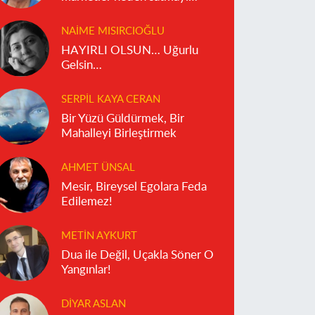
reddediyor?
NAIME MISIRCIOĞLU
HAYIRLI OLSUN… Uğurlu
Gelsin…
SERPIL KAYA CERAN
Bir Yüzü Güldürmek, Bir
Mahalleyi Birleştirmek
AHMET ÜNSAL
Mesir, Bireysel Egolara Feda
Edilemez!
METIN AYKURT
Dua ile Değil, Uçakla Söner O
Yangınlar!
DIYAR ASLAN