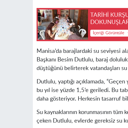
TARİHİ KURŞ
DOKUNUŞLA
İçeriği Görüntüle
Manisa’da barajlardaki su seviyesi a
Başkanı Besim Dutlulu, baraj doluluk 
düştüğünü belirterek vatandaşları su 
Dutlulu, yaptığı açıklamada, “Geçen yı
bu yıl ise yüzde 1,5’e geriledi. Bu ta
daha gösteriyor. Herkesin tasarruf bil
Su kaynaklarının korunmasının tüm ke
çeken Dutlulu, evlerde gereksiz su ku