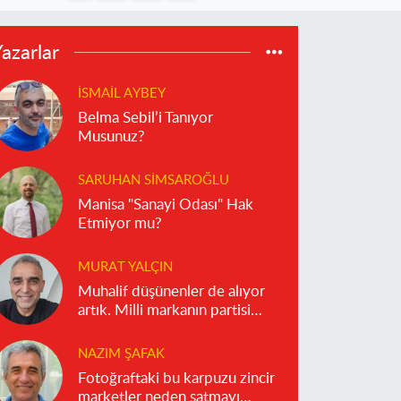
azarlar
İSMAIL AYBEY
Belma Sebil’i Tanıyor
Musunuz?
SARUHAN SIMSAROĞLU
Manisa "Sanayi Odası" Hak
Etmiyor mu?
MURAT YALÇIN
Muhalif düşünenler de alıyor
artık. Milli markanın partisi
olmaz!
NAZIM ŞAFAK
Fotoğraftaki bu karpuzu zincir
marketler neden satmayı