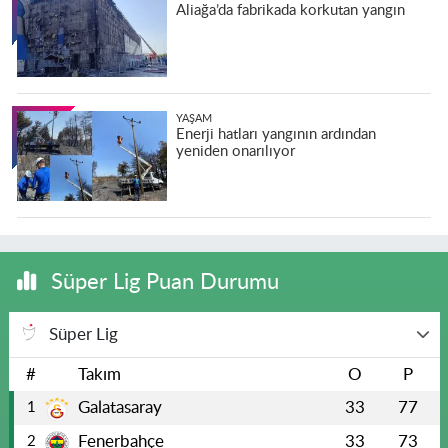
Aliağa’da fabrikada korkutan yangın
YAŞAM
Enerji hatları yangının ardından
yeniden onarılıyor
Süper Lig Puan Durumu
Süper Lig
#
Takım
O
P
Galatasaray
33
77
1
Fenerbahçe
33
73
2