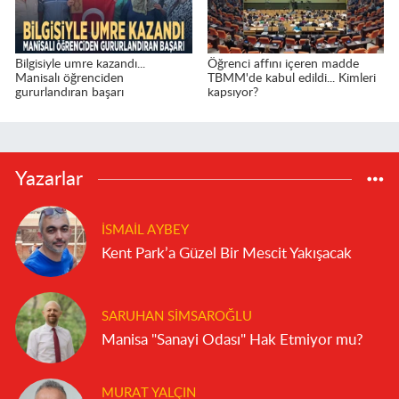
Bilgisiyle umre kazandı...
Öğrenci affını içeren madde
Manisalı öğrenciden
TBMM'de kabul edildi... Kimleri
gururlandıran başarı
kapsıyor?
Yazarlar
İSMAIL AYBEY
Kent Park’a Güzel Bir Mescit Yakışacak
SARUHAN SIMSAROĞLU
Manisa "Sanayi Odası" Hak Etmiyor mu?
MURAT YALÇIN