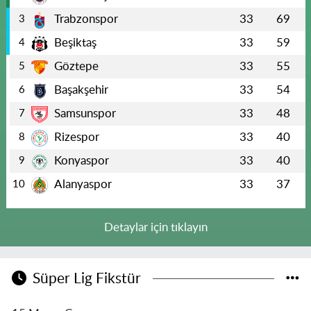
Trabzonspor
33
69
3
Beşiktaş
33
59
4
Göztepe
33
55
5
Başakşehir
33
54
6
Samsunspor
33
48
7
Rizespor
33
40
8
Konyaspor
33
40
9
Alanyaspor
33
37
10
Detaylar için tıklayın
Süper Lig Fikstür