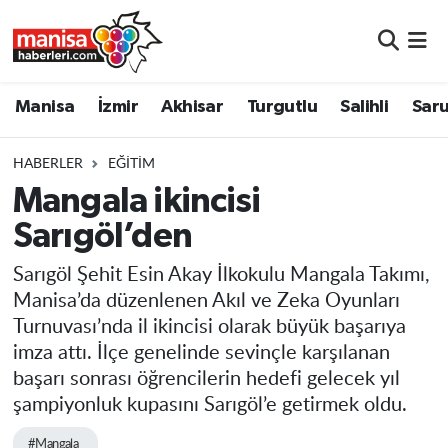
Manisa
Manisa Nöbetçi Eczaneler
Manisa
İzmir
Akhisar
Turgutlu
Salihli
Saru
İzmir
Manisa Hava Durumu
HABERLER
EĞITIM
Akhisar
Manisa Namaz Vakitleri
Mangala ikincisi
Sarıgöl’den
Turgutlu
Manisa Trafik Yoğunluk Haritası
Sarıgöl Şehit Esin Akay İlkokulu Mangala Takımı,
Salihli
Süper Lig Puan Durumu ve Fikstür
Manisa’da düzenlenen Akıl ve Zeka Oyunları
Turnuvası’nda il ikincisi olarak büyük başarıya
Saruhanlı
Tüm Manşetler
imza attı. İlçe genelinde sevinçle karşılanan
başarı sonrası öğrencilerin hedefi gelecek yıl
Soma
Son Dakika Haberleri
şampiyonluk kupasını Sarıgöl’e getirmek oldu.
Resmi İlanlar
Haber Arşivi
#Mangala