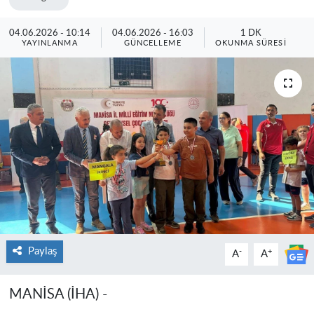
04.06.2026 - 10:14
04.06.2026 - 16:03
1 DK
YAYINLANMA
GÜNCELLEME
OKUNMA SÜRESI
Paylaş
-
+
A
A
MANİSA (İHA) -