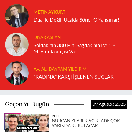
METIN AYKURT
Dua ile Değil, Uçakla Söner O Yangınlar!
DIYAR ASLAN
Soldakinin 380 Bin, Sağdakinin İse 1.8
Milyon Takipçisi Var
AV. ALI BAYRAM YILDIRIM
“KADINA” KARŞI İŞLENEN SUÇLAR
Geçen Yıl Bugün
09 Ağustos 2025
YEREL
NURCAN ZEYREK AÇIKLADI: ÇOK
YAKINDA KURULACAK