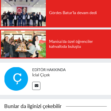
Gördes Batur'la devam dedi
Manisa'da özel öğrenciler
kahvaltıda buluştu
EDITÖR HAKKINDA
İclal Çiçek
Bunlar da ilginizi çekebilir