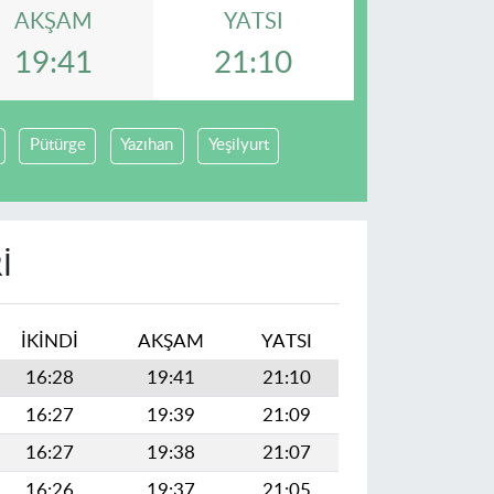
AKŞAM
YATSI
19:41
21:10
Pütürge
Yazıhan
Yeşilyurt
I
İKINDI
AKŞAM
YATSI
16:28
19:41
21:10
16:27
19:39
21:09
16:27
19:38
21:07
16:26
19:37
21:05