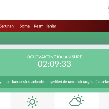
Saruhanlı
Soma
Resmi İlanlar
ÖĞLE VAKTİNE KALAN SÜRE
02:09:33
lıları, kanaatkâr olanlarıdır, en şerlileri de tamahkâr (açgözlü) olanları