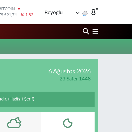
°
BITCOIN
8
Beyoğlu
79.591,74
%-1.82
DOLAR
45,43620
%0.02
EURO
53,38690
%0.19
STERLİN
61,60380
%0.18
G.ALTIN
6862,09000
%0.19
BİST100
6 Ağustos 2026
14.598,00
%0
23 Safer 1448
dır. (Hadis-i Şerif)