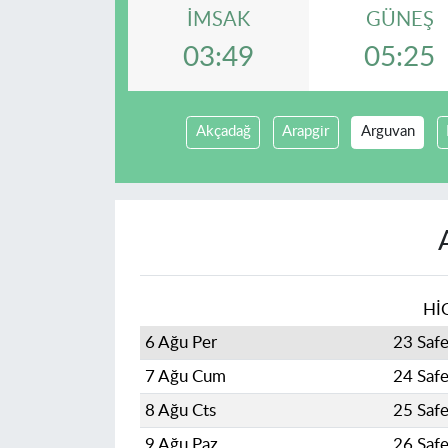
İMSAK
GÜNEŞ
03:49
05:25
Akçadağ
Arapgir
Arguvan
Hİ
6 Ağu Per
23 Saf
7 Ağu Cum
24 Saf
8 Ağu Cts
25 Saf
9 Ağu Paz
26 Saf