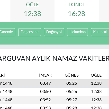
ÖĞLE
İKINDI
12:38
16:28
Darende
Doğanşehir
Doğanyol
Hekimhan
Kuluncak
ARGUVAN AYLIK NAMAZ VAKITLER
CRİ
İMSAK
GÜNEŞ
ÖĞLE
er 1448
03:49
05:25
12:38
er 1448
03:50
05:26
12:38
er 1448
03:52
05:27
12:38
er 1448
03:53
05:28
12:38