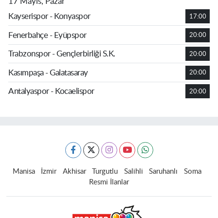
17 Mayıs, Pazar
Kayserispor - Konyaspor
17:00
Fenerbahçe - Eyüpspor
20:00
Trabzonspor - Gençlerbirliği S.K.
20:00
Kasımpaşa - Galatasaray
20:00
Antalyaspor - Kocaelispor
20:00
Manisa
İzmir
Akhisar
Turgutlu
Salihli
Saruhanlı
Soma
Resmi İlanlar