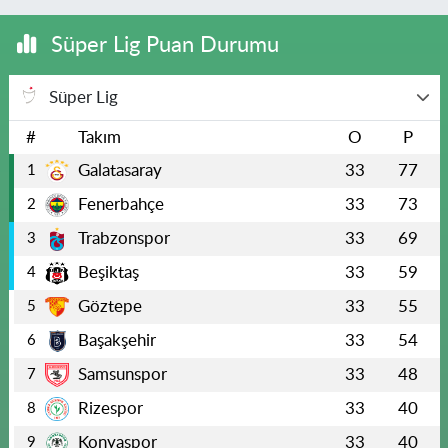
Süper Lig Puan Durumu
Süper Lig
#
Takım
O
P
Galatasaray
33
77
1
Fenerbahçe
33
73
2
Trabzonspor
33
69
3
Beşiktaş
33
59
4
Göztepe
33
55
5
Başakşehir
33
54
6
Samsunspor
33
48
7
Rizespor
33
40
8
Konyaspor
33
40
9