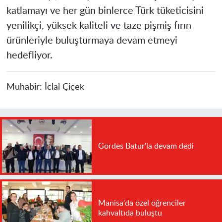
katlamayı ve her gün binlerce Türk tüketicisini
yenilikçi, yüksek kaliteli ve taze pişmiş fırın
ürünleriyle buluşturmaya devam etmeyi
hedefliyor.
Muhabir:
İclal Çiçek
Gördes Batur'la devam dedi
Manisa'da özel öğrenciler
kahvaltıda buluştu