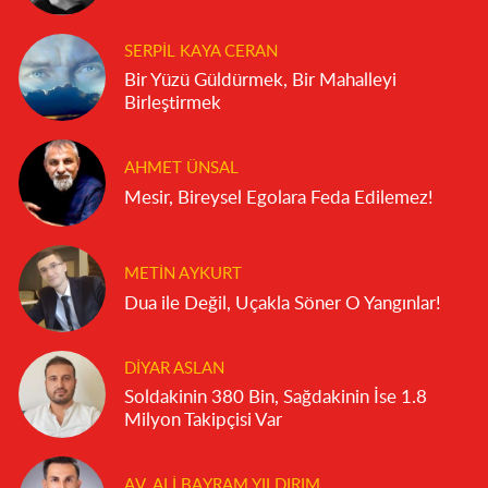
SERPIL KAYA CERAN
Bir Yüzü Güldürmek, Bir Mahalleyi
Birleştirmek
AHMET ÜNSAL
Mesir, Bireysel Egolara Feda Edilemez!
METIN AYKURT
Dua ile Değil, Uçakla Söner O Yangınlar!
DIYAR ASLAN
Soldakinin 380 Bin, Sağdakinin İse 1.8
Milyon Takipçisi Var
AV. ALI BAYRAM YILDIRIM