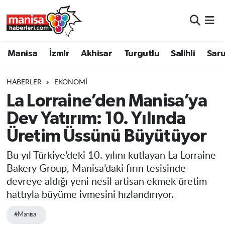
Manisa
Manisa Nöbetçi Eczaneler
Manisa
İzmir
Akhisar
Turgutlu
Salihli
Saru
İzmir
Manisa Hava Durumu
HABERLER
EKONOMI
Akhisar
Manisa Namaz Vakitleri
La Lorraine’den Manisa’ya
Dev Yatırım: 10. Yılında
Turgutlu
Manisa Trafik Yoğunluk Haritası
Üretim Üssünü Büyütüyor
Salihli
Süper Lig Puan Durumu ve Fikstür
Bu yıl Türkiye’deki 10. yılını kutlayan La Lorraine
Saruhanlı
Tüm Manşetler
Bakery Group, Manisa’daki fırın tesisinde
devreye aldığı yeni nesil artisan ekmek üretim
Soma
Son Dakika Haberleri
hattıyla büyüme ivmesini hızlandırıyor.
#Manisa
Resmi İlanlar
Haber Arşivi