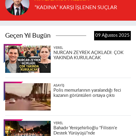
“KADINA” KARŞI İŞLENEN SUÇLAR
Geçen Yıl Bugün
09 Ağustos 2025
YEREL
NURCAN ZEYREK AÇIKLADI: ÇOK
YAKINDA KURULACAK
ASAYIŞ
Polis memurlarının yaralandığı feci
kazanın görüntüleri ortaya çıktı
YEREL
Bahadır Yenişehirlioğlu “Filistin’e
Destek Yürüyüşü”nde