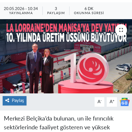
20.05.2026 - 10:34
3
6 DK
YAYINLANMA
PAYLAŞIM
OKUNMA SÜRESI
Paylaş
-
+
A
A
Merkezi Belçika’da bulunan, un ile fırıncılık
sektörlerinde faaliyet gösteren ve yüksek