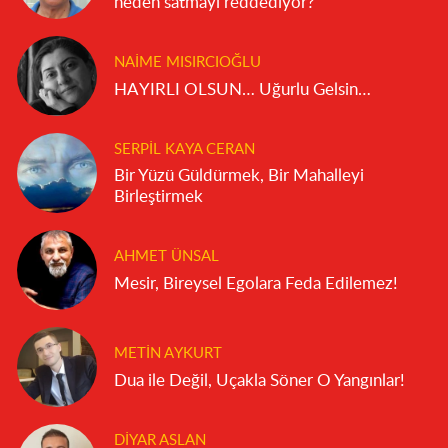
neden satmayı reddediyor?
NAIME MISIRCIOĞLU
HAYIRLI OLSUN… Uğurlu Gelsin…
SERPIL KAYA CERAN
Bir Yüzü Güldürmek, Bir Mahalleyi
Birleştirmek
AHMET ÜNSAL
Mesir, Bireysel Egolara Feda Edilemez!
METIN AYKURT
Dua ile Değil, Uçakla Söner O Yangınlar!
DIYAR ASLAN