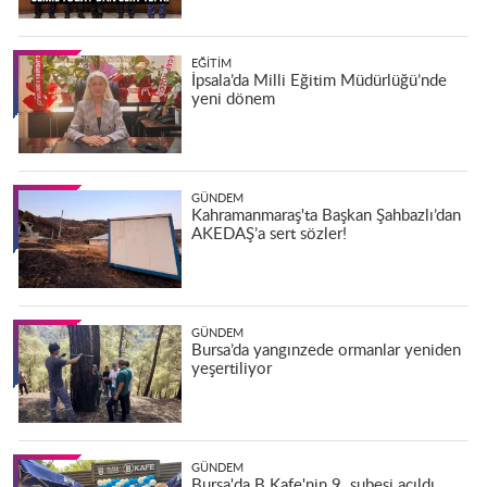
EĞITIM
İpsala’da Milli Eğitim Müdürlüğü’nde
yeni dönem
GÜNDEM
Kahramanmaraş'ta Başkan Şahbazlı’dan
AKEDAŞ’a sert sözler!
GÜNDEM
Bursa’da yangınzede ormanlar yeniden
yeşertiliyor
GÜNDEM
Bursa'da B Kafe'nin 9. şubesi açıldı