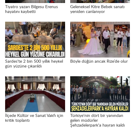
Tiyatro yazarı Bilgesu Erenus
Geleneksel Kitre Bebek sanatı
hayatını kaybetti
yeniden canlanıyor
Sardes'te 2 bin 500 yıllık heykel
Böyle düğün ancak Rize’de olur
gün yüzüne çıkarıldı
İlçede Kültür ve Sanat Vakfı için
Türkiye'nin dört bir yanından
kritik toplantı
gelen müdürler
Şehzadelerpark'a hayran kaldı