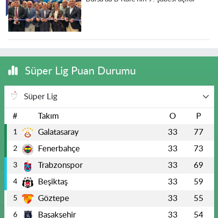
Süper Lig Puan Durumu
Süper Lig
#
Takım
O
P
Galatasaray
33
77
1
Fenerbahçe
33
73
2
Trabzonspor
33
69
3
Beşiktaş
33
59
4
Göztepe
33
55
5
Başakşehir
33
54
6