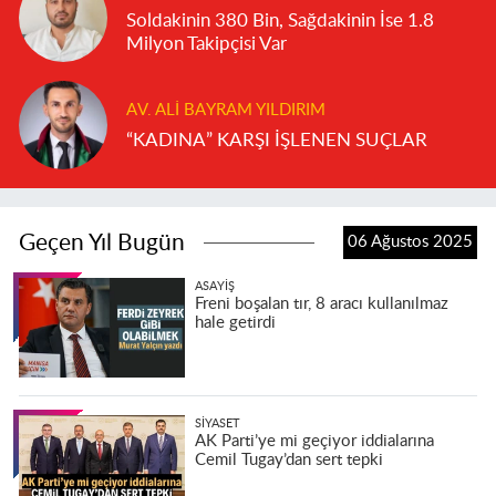
Soldakinin 380 Bin, Sağdakinin İse 1.8
Milyon Takipçisi Var
AV. ALI BAYRAM YILDIRIM
“KADINA” KARŞI İŞLENEN SUÇLAR
Geçen Yıl Bugün
06 Ağustos 2025
ASAYIŞ
Freni boşalan tır, 8 aracı kullanılmaz
hale getirdi
SIYASET
AK Parti’ye mi geçiyor iddialarına
Cemil Tugay’dan sert tepki