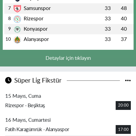
Samsunspor
33
48
7
Rizespor
33
40
8
Konyaspor
33
40
9
Alanyaspor
33
37
10
Detaylar için tıklayın
Süper Lig Fikstür
15 Mayıs, Cuma
Rizespor - Beşiktaş
20:00
16 Mayıs, Cumartesi
Fatih Karagümrük - Alanyaspor
17:00