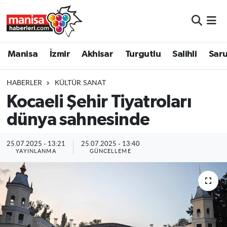
Manisa
Manisa Nöbetçi Eczaneler
Manisa
İzmir
Akhisar
Turgutlu
Salihli
Saru
İzmir
Manisa Hava Durumu
HABERLER
KÜLTÜR SANAT
Akhisar
Manisa Namaz Vakitleri
Kocaeli Şehir Tiyatroları
dünya sahnesinde
Turgutlu
Manisa Trafik Yoğunluk Haritası
Salihli
Süper Lig Puan Durumu ve Fikstür
25.07.2025 - 13:21
25.07.2025 - 13:40
YAYINLANMA
GÜNCELLEME
Saruhanlı
Tüm Manşetler
Soma
Son Dakika Haberleri
Resmi İlanlar
Haber Arşivi