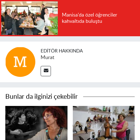
Manisa'da özel öğrenciler
kahvaltıda buluştu
EDITÖR HAKKINDA
Murat
Bunlar da ilginizi çekebilir