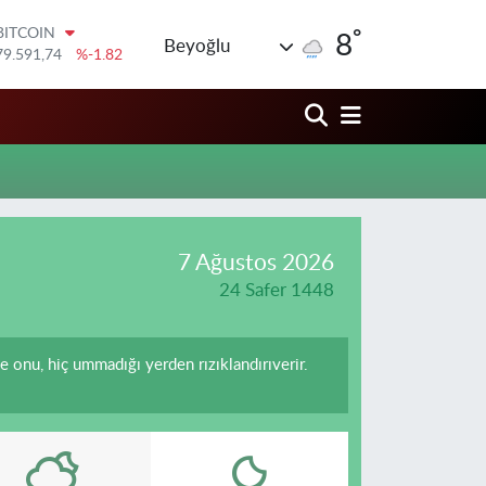
°
BITCOIN
8
Beyoğlu
79.591,74
%-1.82
DOLAR
45,43620
%0.02
EURO
53,38690
%0.19
STERLİN
61,60380
%0.18
G.ALTIN
6862,09000
%0.19
BİST100
7 Ağustos 2026
14.598,00
%0
24 Safer 1448
ve onu, hiç ummadığı yerden rızıklandırıverir.