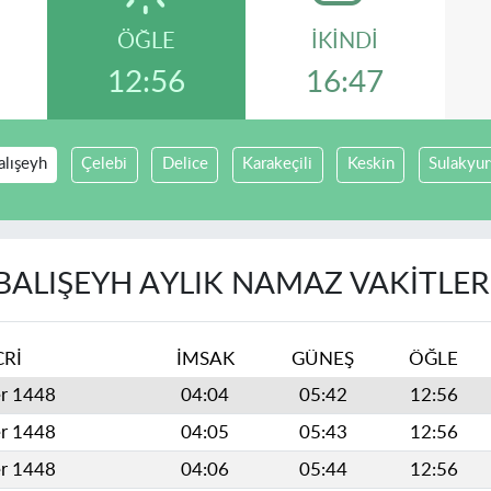
ÖĞLE
İKINDI
12:56
16:47
alışeyh
Çelebi
Delice
Karakeçili
Keskin
Sulakyur
BALIŞEYH AYLIK NAMAZ VAKITLER
CRİ
İMSAK
GÜNEŞ
ÖĞLE
er 1448
04:04
05:42
12:56
er 1448
04:05
05:43
12:56
er 1448
04:06
05:44
12:56