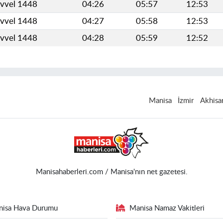
evvel 1448
04:26
05:57
12:53
evvel 1448
04:27
05:58
12:53
evvel 1448
04:28
05:59
12:52
Manisa
İzmir
Akhisa
Manisahaberleri.com / Manisa'nın net gazetesi.
nisa Hava Durumu
Manisa Namaz Vakitleri