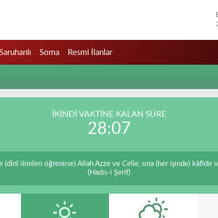
Saruhanlı
Soma
Resmi İlanlar
İKINDI VAKTİNE KALAN SÜRE
28:07
(dînî ilimleri öğrenirse) Allah Azze ve Celle, ona (her işinde) kâfîdir 
(Hadis-i Şerif)