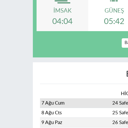
İMSAK
GÜNEŞ
04:04
05:42
B
Hİ
7 Ağu Cum
24 Saf
8 Ağu Cts
25 Saf
9 Ağu Paz
26 Saf