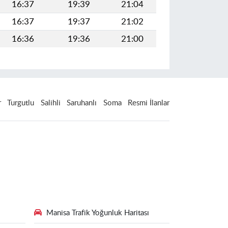
16:37
19:39
21:04
16:37
19:37
21:02
16:36
19:36
21:00
r
Turgutlu
Salihli
Saruhanlı
Soma
Resmi İlanlar
Manisa Trafik Yoğunluk Haritası