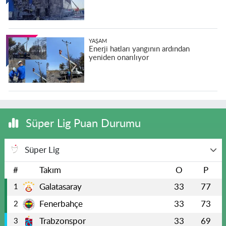
YAŞAM
Enerji hatları yangının ardından
yeniden onarılıyor
Süper Lig Puan Durumu
Süper Lig
#
Takım
O
P
Galatasaray
33
77
1
Fenerbahçe
33
73
2
Trabzonspor
33
69
3