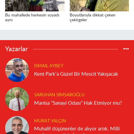
Bu mahallede herkesin soyadı
Boyutlarıyla dikkat çeken
aynı
çekirgeler
Yazarlar
İSMAIL AYBEY
Kent Park’a Güzel Bir Mescit Yakışacak
SARUHAN SIMSAROĞLU
Manisa "Sanayi Odası" Hak Etmiyor mu?
MURAT YALÇIN
Muhalif düşünenler de alıyor artık. Milli