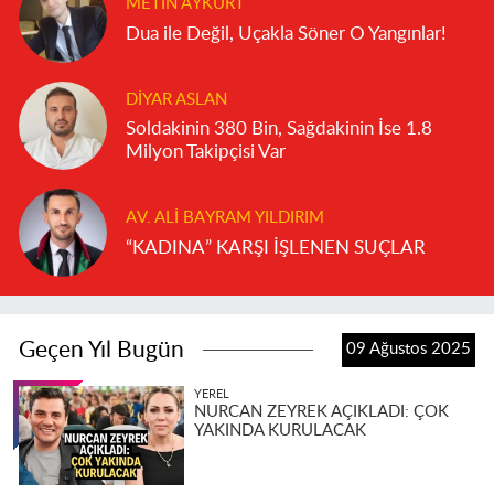
METIN AYKURT
Dua ile Değil, Uçakla Söner O Yangınlar!
DIYAR ASLAN
Soldakinin 380 Bin, Sağdakinin İse 1.8
Milyon Takipçisi Var
AV. ALI BAYRAM YILDIRIM
“KADINA” KARŞI İŞLENEN SUÇLAR
Geçen Yıl Bugün
09 Ağustos 2025
YEREL
NURCAN ZEYREK AÇIKLADI: ÇOK
YAKINDA KURULACAK