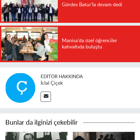
Gördes Batur'la devam dedi
Manisa'da özel öğrenciler
kahvaltıda buluştu
EDITÖR HAKKINDA
İclal Çiçek
Bunlar da ilginizi çekebilir