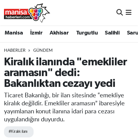
Manisa
Manisa Nöbetçi Eczaneler
Manisa
İzmir
Akhisar
Turgutlu
Salihli
Saru
İzmir
Manisa Hava Durumu
HABERLER
GÜNDEM
Akhisar
Manisa Namaz Vakitleri
Kiralık ilanında "emekliler
aramasın" dedi:
Turgutlu
Manisa Trafik Yoğunluk Haritası
Bakanlıktan cezayı yedi
Salihli
Süper Lig Puan Durumu ve Fikstür
Ticaret Bakanlığı, bir ilan sitesinde “emekliye
Saruhanlı
Tüm Manşetler
kiralık değildir. Emekliler aramasın” ibaresiyle
yayımlanan konut ilanına idari para cezası
Soma
Son Dakika Haberleri
uygulandığını duyurdu.
#Kiralık ilanı
Resmi İlanlar
Haber Arşivi