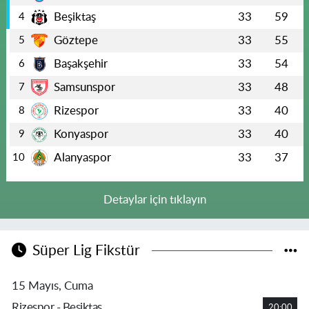
Beşiktaş
33
59
4
Göztepe
33
55
5
Başakşehir
33
54
6
Samsunspor
33
48
7
Rizespor
33
40
8
Konyaspor
33
40
9
Alanyaspor
33
37
10
Detaylar için tıklayın
Süper Lig Fikstür
15 Mayıs, Cuma
Rizespor - Beşiktaş
20:00