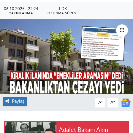
06.10.2025 - 22:24
1 DK
YAYINLANMA
OKUNMA SÜRESI
Paylaş
-
+
A
A
Adalet Bakanı Akın