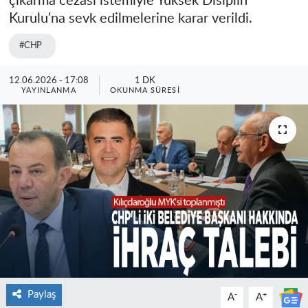
çıkarma cezası istemiyle Yüksek Disiplin
Kurulu'na sevk edilmelerine karar verildi.
#CHP
12.06.2026 - 17:08
1 DK
YAYINLANMA
OKUNMA SÜRESI
Paylaş
-
+
A
A