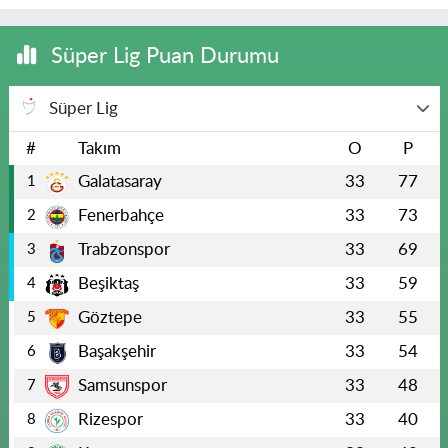
Süper Lig Puan Durumu
Süper Lig
#
Takım
O
P
Galatasaray
33
77
1
Fenerbahçe
33
73
2
Trabzonspor
33
69
3
Beşiktaş
33
59
4
Göztepe
33
55
5
Başakşehir
33
54
6
Samsunspor
33
48
7
Rizespor
33
40
8