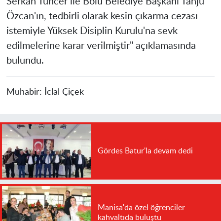
Serkan Tuncer ile Bolu Belediye Başkanı Tanju
Özcan'ın, tedbirli olarak kesin çıkarma cezası
istemiyle Yüksek Disiplin Kurulu'na sevk
edilmelerine karar verilmiştir" açıklamasında
bulundu.
Muhabir:
İclal Çiçek
Gördes Batur'la devam dedi
Manisa'da özel öğrenciler
kahvaltıda buluştu