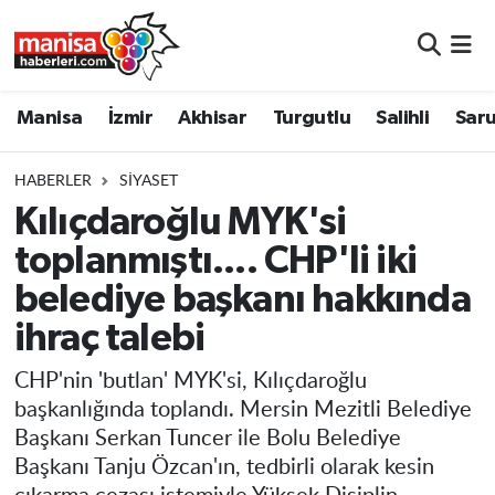
Manisa
Manisa Nöbetçi Eczaneler
Manisa
İzmir
Akhisar
Turgutlu
Salihli
Saru
İzmir
Manisa Hava Durumu
HABERLER
SIYASET
Akhisar
Manisa Namaz Vakitleri
Kılıçdaroğlu MYK'si
toplanmıştı.... CHP'li iki
Turgutlu
Manisa Trafik Yoğunluk Haritası
belediye başkanı hakkında
Salihli
Süper Lig Puan Durumu ve Fikstür
ihraç talebi
Saruhanlı
Tüm Manşetler
CHP'nin 'butlan' MYK'si, Kılıçdaroğlu
başkanlığında toplandı. Mersin Mezitli Belediye
Soma
Son Dakika Haberleri
Başkanı Serkan Tuncer ile Bolu Belediye
Başkanı Tanju Özcan'ın, tedbirli olarak kesin
Resmi İlanlar
Haber Arşivi