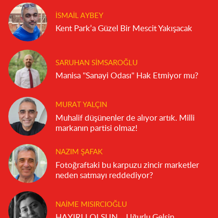
İSMAIL AYBEY
Kent Park’a Güzel Bir Mescit Yakışacak
SARUHAN SIMSAROĞLU
Manisa "Sanayi Odası" Hak Etmiyor mu?
MURAT YALÇIN
Muhalif düşünenler de alıyor artık. Milli
markanın partisi olmaz!
NAZIM ŞAFAK
Fotoğraftaki bu karpuzu zincir marketler
neden satmayı reddediyor?
NAIME MISIRCIOĞLU
HAYIRLI OLSUN… Uğurlu Gelsin…