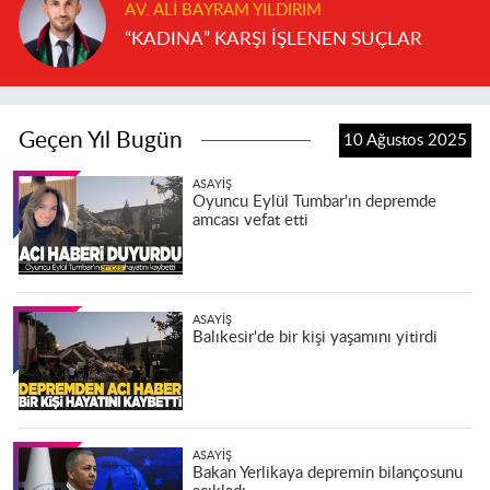
AV. ALI BAYRAM YILDIRIM
“KADINA” KARŞI İŞLENEN SUÇLAR
Geçen Yıl Bugün
10 Ağustos 2025
ASAYIŞ
Oyuncu Eylül Tumbar'ın depremde
amcası vefat etti
ASAYIŞ
Balıkesir'de bir kişi yaşamını yitirdi
ASAYIŞ
Bakan Yerlikaya depremin bilançosunu