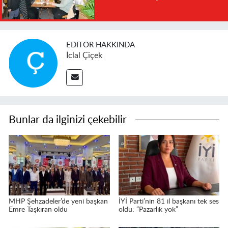
EDITÖR HAKKINDA
İclal Çiçek
Bunlar da ilginizi çekebilir
MHP Şehzadeler’de yeni başkan
İYİ Parti’nin 81 il başkanı tek ses
Emre Taşkıran oldu
oldu: “Pazarlık yok”