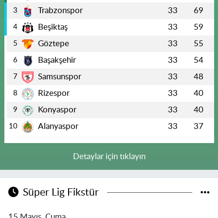
Trabzonspor
33
69
3
Beşiktaş
33
59
4
Göztepe
33
55
5
Başakşehir
33
54
6
Samsunspor
33
48
7
Rizespor
33
40
8
Konyaspor
33
40
9
Alanyaspor
33
37
10
Detaylar için tıklayın
Süper Lig Fikstür
15 Mayıs, Cuma