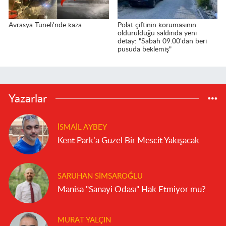
Avrasya Tüneli'nde kaza
Polat çiftinin korumasının
öldürüldüğü saldırıda yeni
detay: "Sabah 09.00'dan beri
pusuda beklemiş"
Yazarlar
İSMAIL AYBEY
Kent Park’a Güzel Bir Mescit Yakışacak
SARUHAN SIMSAROĞLU
Manisa "Sanayi Odası" Hak Etmiyor mu?
MURAT YALÇIN