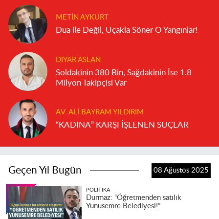
METIN AYKURT
Dua ile Değil, Uçakla Söner O Yangınlar!
DIYAR ASLAN
Soldakinin 380 Bin, Sağdakinin İse 1.8
Milyon Takipçisi Var
AV. ALI BAYRAM YILDIRIM
“KADINA” KARŞI İŞLENEN SUÇLAR
Geçen Yıl Bugün
08 Ağustos 2025
POLITIKA
Durmaz: “Öğretmenden satılık
Yunusemre Belediyesi!”