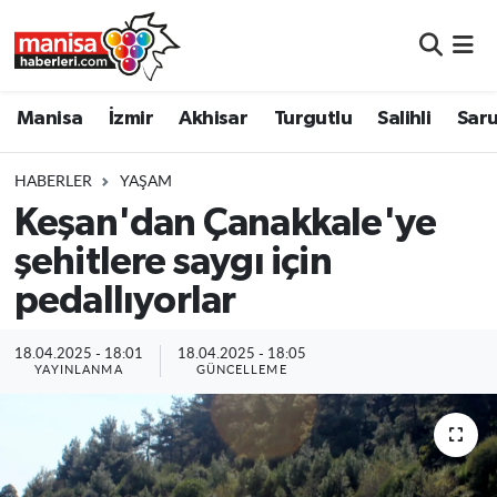
Manisa
Manisa Nöbetçi Eczaneler
Manisa
İzmir
Akhisar
Turgutlu
Salihli
Saru
İzmir
Manisa Hava Durumu
HABERLER
YAŞAM
Akhisar
Manisa Namaz Vakitleri
Keşan'dan Çanakkale'ye
şehitlere saygı için
Turgutlu
Manisa Trafik Yoğunluk Haritası
pedallıyorlar
Salihli
Süper Lig Puan Durumu ve Fikstür
18.04.2025 - 18:01
18.04.2025 - 18:05
Saruhanlı
Tüm Manşetler
YAYINLANMA
GÜNCELLEME
Soma
Son Dakika Haberleri
Resmi İlanlar
Haber Arşivi