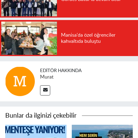
Manisa'da özel öğrenciler
kahvaltıda buluştu
EDITÖR HAKKINDA
Murat
Bunlar da ilginizi çekebilir