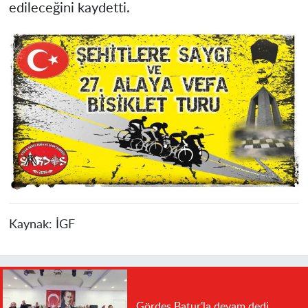
edileceğini kaydetti.
Kaynak:
İGF
Gördes Batur'la devam dedi