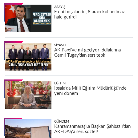
ASAYIŞ
Freni boşalan tır, 8 aracı kullanılmaz
hale getirdi
SIYASET
AK Parti’ye mi geçiyor iddialarına
Cemil Tugay’dan sert tepki
EĞITIM
İpsala’da Milli Eğitim Müdürlüğü’nde
yeni dönem
GÜNDEM
Kahramanmaraş'ta Başkan Şahbazlı’dan
AKEDAŞ’a sert sözler!