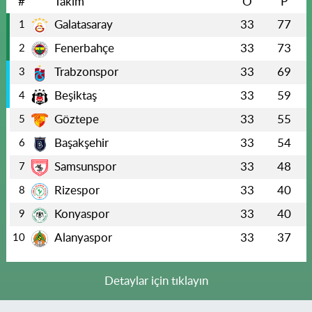
#
Takım
O
P
Galatasaray
33
77
1
Fenerbahçe
33
73
2
Trabzonspor
33
69
3
Beşiktaş
33
59
4
Göztepe
33
55
5
Başakşehir
33
54
6
Samsunspor
33
48
7
Rizespor
33
40
8
Konyaspor
33
40
9
Alanyaspor
33
37
10
Detaylar için tıklayın