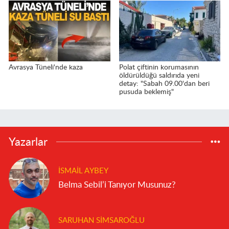
Avrasya Tüneli'nde kaza
Polat çiftinin korumasının
öldürüldüğü saldırıda yeni
detay: "Sabah 09.00'dan beri
pusuda beklemiş"
Yazarlar
İSMAIL AYBEY
Belma Sebil’i Tanıyor Musunuz?
SARUHAN SIMSAROĞLU