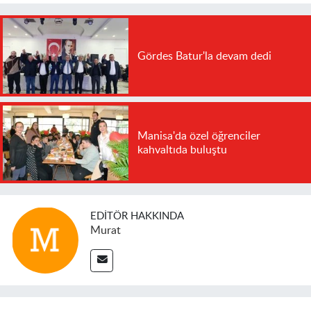
Gördes Batur'la devam dedi
Manisa'da özel öğrenciler
kahvaltıda buluştu
EDITÖR HAKKINDA
Murat