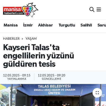
Manisa
Manisa Nöbetçi Eczaneler
Manisa
İzmir
Akhisar
Turgutlu
Salihli
Saru
İzmir
Manisa Hava Durumu
HABERLER
YAŞAM
Akhisar
Manisa Namaz Vakitleri
Kayseri Talas'ta
engellilerin yüzünü
Turgutlu
Manisa Trafik Yoğunluk Haritası
güldüren tesis
Salihli
Süper Lig Puan Durumu ve Fikstür
12.05.2025 - 09:15
12.05.2025 - 09:20
Saruhanlı
Tüm Manşetler
YAYINLANMA
GÜNCELLEME
Soma
Son Dakika Haberleri
Resmi İlanlar
Haber Arşivi