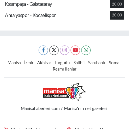
Kasımpaşa - Galatasaray
20:00
Antalyaspor - Kocaelispor
20:00
Manisa
İzmir
Akhisar
Turgutlu
Salihli
Saruhanlı
Soma
Resmi İlanlar
Manisahaberleri.com / Manisa'nın net gazetesi.