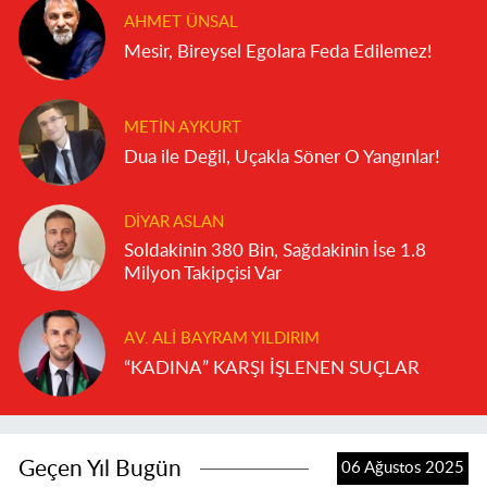
AHMET ÜNSAL
Mesir, Bireysel Egolara Feda Edilemez!
METIN AYKURT
Dua ile Değil, Uçakla Söner O Yangınlar!
DIYAR ASLAN
Soldakinin 380 Bin, Sağdakinin İse 1.8
Milyon Takipçisi Var
AV. ALI BAYRAM YILDIRIM
“KADINA” KARŞI İŞLENEN SUÇLAR
Geçen Yıl Bugün
06 Ağustos 2025