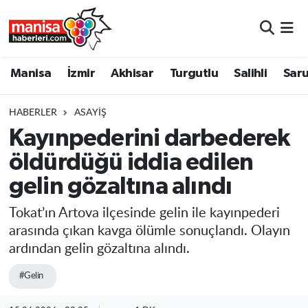
Manisa
Manisa Nöbetçi Eczaneler
Manisa
İzmir
Akhisar
Turgutlu
Salihli
Saru
İzmir
Manisa Hava Durumu
HABERLER
ASAYIŞ
Akhisar
Manisa Namaz Vakitleri
Kayınpederini darbederek
öldürdüğü iddia edilen
Turgutlu
Manisa Trafik Yoğunluk Haritası
gelin gözaltına alındı
Salihli
Süper Lig Puan Durumu ve Fikstür
Tokat’ın Artova ilçesinde gelin ile kayınpederi
Saruhanlı
Tüm Manşetler
arasında çıkan kavga ölümle sonuçlandı. Olayın
ardından gelin gözaltına alındı.
Soma
Son Dakika Haberleri
#Gelin
Resmi İlanlar
Haber Arşivi