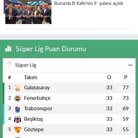
Bursa'da B Kafe'nin 9. şubesi açıldı
Süper Lig Puan Durumu
Süper Lig
#
Takım
O
P
Galatasaray
33
77
1
Fenerbahçe
33
73
2
Trabzonspor
33
69
3
Beşiktaş
33
59
4
Göztepe
33
55
5