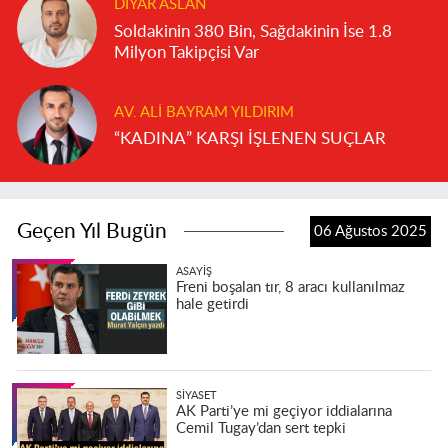
DIYAR ASLAN
Soldakinin 380 Bin, Sağdakinin İse 1.8
Milyon Takipçisi Var
AV. ALI BAYRAM YILDIRIM
“KADINA” KARŞI İŞLENEN SUÇLAR
Geçen Yıl Bugün
06 Ağustos 2025
ASAYIŞ
Freni boşalan tır, 8 aracı kullanılmaz
hale getirdi
SIYASET
AK Parti’ye mi geçiyor iddialarına
Cemil Tugay’dan sert tepki