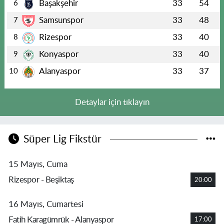
Başakşehir
33
54
6
Samsunspor
33
48
7
Rizespor
33
40
8
Konyaspor
33
40
9
Alanyaspor
33
37
10
Detaylar için tıklayın
Süper Lig Fikstür
15 Mayıs, Cuma
Rizespor - Beşiktaş
20:00
16 Mayıs, Cumartesi
Fatih Karagümrük - Alanyaspor
17:00