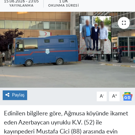
15.06.2026 - 23:05
1 DK
YAYINLANMA
OKUNMA SÜRESI
Paylaş
-
+
A
A
Edinilen bilgilere göre, Ağmusa köyünde ikamet
eden Azerbaycan uyruklu K.V. (52) ile
kayınpederi Mustafa Cici (88) arasında evin