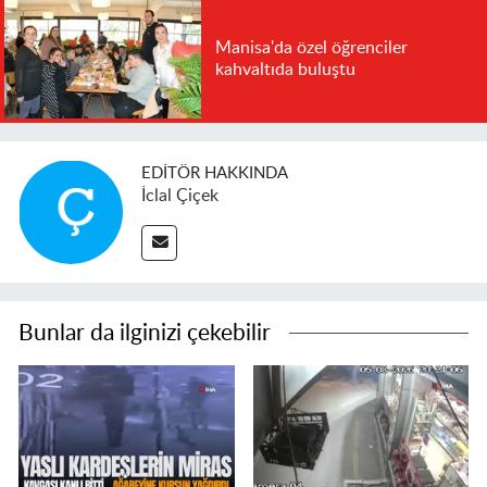
Manisa'da özel öğrenciler
kahvaltıda buluştu
EDITÖR HAKKINDA
İclal Çiçek
Bunlar da ilginizi çekebilir