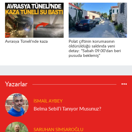
Avrasya Tüneli'nde kaza
Polat çiftinin korumasının
öldürüldüğü saldırıda yeni
detay: "Sabah 09.00'dan beri
pusuda beklemiş"
Yazarlar
İSMAIL AYBEY
Belma Sebil’i Tanıyor Musunuz?
SARUHAN SIMSAROĞLU