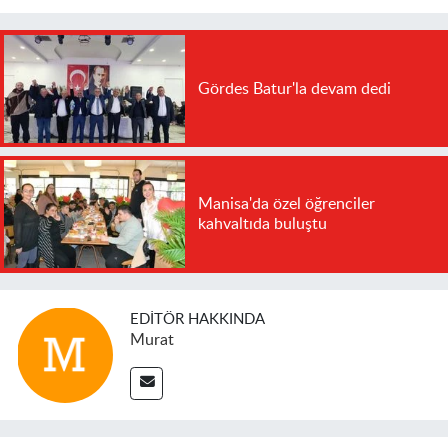
Gördes Batur'la devam dedi
Manisa'da özel öğrenciler
kahvaltıda buluştu
EDITÖR HAKKINDA
Murat