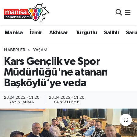
Manisa
Manisa Nöbetçi Eczaneler
Manisa
İzmir
Akhisar
Turgutlu
Salihli
Saru
İzmir
Manisa Hava Durumu
HABERLER
YAŞAM
Akhisar
Manisa Namaz Vakitleri
Kars Gençlik ve Spor
Müdürlüğü'ne atanan
Turgutlu
Manisa Trafik Yoğunluk Haritası
Başköylü’ye veda
Salihli
Süper Lig Puan Durumu ve Fikstür
28.04.2025 - 11:20
28.04.2025 - 11:20
Saruhanlı
Tüm Manşetler
YAYINLANMA
GÜNCELLEME
Soma
Son Dakika Haberleri
Resmi İlanlar
Haber Arşivi