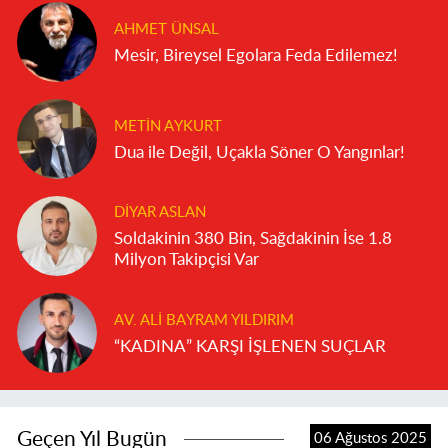
AHMET ÜNSAL
Mesir, Bireysel Egolara Feda Edilemez!
METIN AYKURT
Dua ile Değil, Uçakla Söner O Yangınlar!
DIYAR ASLAN
Soldakinin 380 Bin, Sağdakinin İse 1.8
Milyon Takipçisi Var
AV. ALI BAYRAM YILDIRIM
“KADINA” KARŞI İŞLENEN SUÇLAR
Geçen Yıl Bugün
06 Ağustos 2025