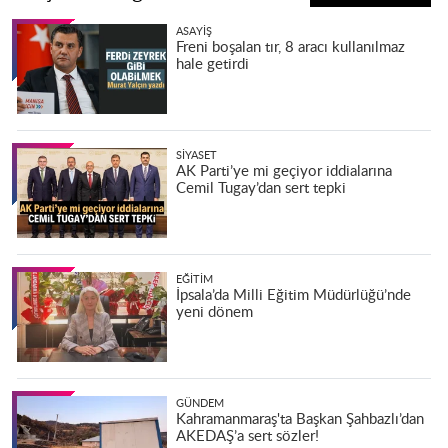
ASAYIŞ
Freni boşalan tır, 8 aracı kullanılmaz
hale getirdi
SIYASET
AK Parti’ye mi geçiyor iddialarına
Cemil Tugay’dan sert tepki
EĞITIM
İpsala’da Milli Eğitim Müdürlüğü’nde
yeni dönem
GÜNDEM
Kahramanmaraş'ta Başkan Şahbazlı’dan
AKEDAŞ’a sert sözler!