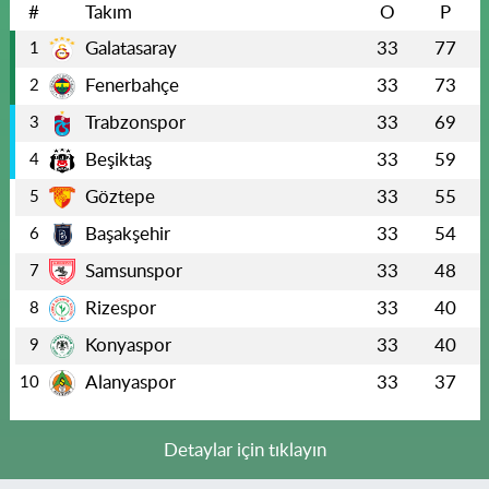
#
Takım
O
P
Galatasaray
33
77
1
Fenerbahçe
33
73
2
Trabzonspor
33
69
3
Beşiktaş
33
59
4
Göztepe
33
55
5
Başakşehir
33
54
6
Samsunspor
33
48
7
Rizespor
33
40
8
Konyaspor
33
40
9
Alanyaspor
33
37
10
Detaylar için tıklayın