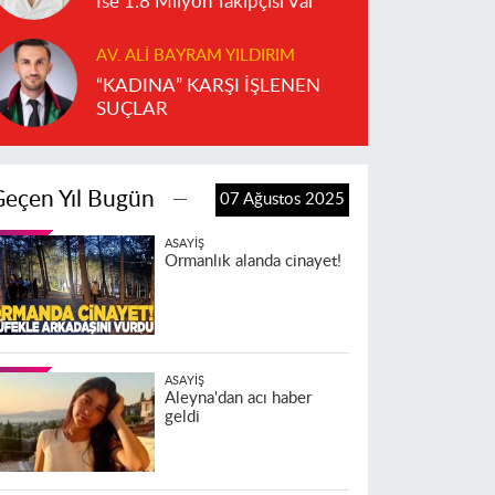
İse 1.8 Milyon Takipçisi Var
AV. ALI BAYRAM YILDIRIM
“KADINA” KARŞI İŞLENEN
SUÇLAR
Geçen Yıl Bugün
07 Ağustos 2025
ASAYIŞ
Ormanlık alanda cinayet!
ASAYIŞ
Aleyna'dan acı haber
geldi