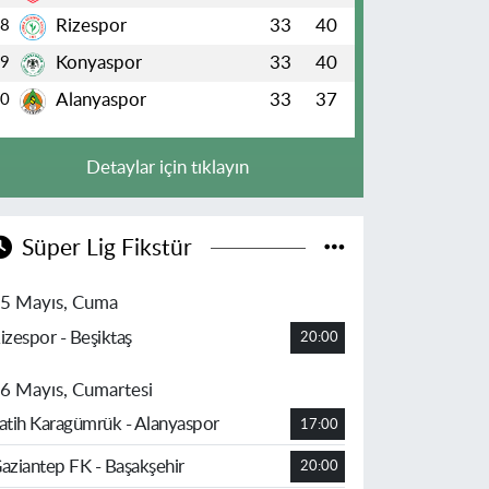
Rizespor
33
40
8
Konyaspor
33
40
9
Alanyaspor
33
37
10
Detaylar için tıklayın
Süper Lig Fikstür
5 Mayıs, Cuma
izespor - Beşiktaş
20:00
6 Mayıs, Cumartesi
atih Karagümrük - Alanyaspor
17:00
aziantep FK - Başakşehir
20:00