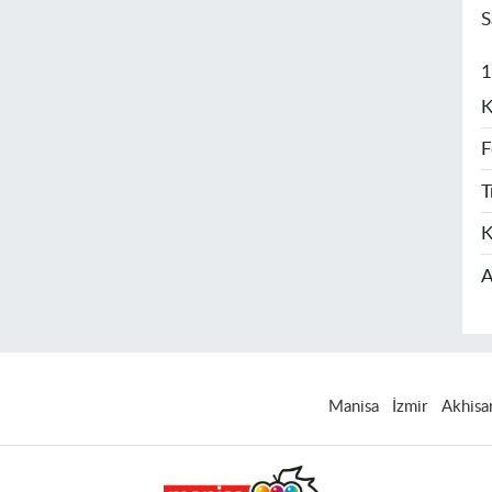
S
1
K
F
T
K
A
Manisa
İzmir
Akhisa