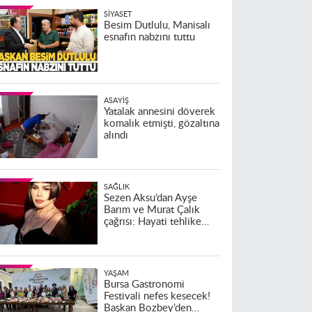
SIYASET
Besim Dutlulu, Manisalı
esnafın nabzını tuttu
ASAYIŞ
Yatalak annesini döverek
komalık etmişti, gözaltına
alındı
SAĞLIK
Sezen Aksu’dan Ayşe
Barım ve Murat Çalık
çağrısı: Hayati tehlike
altındalar
YAŞAM
Bursa Gastronomi
Festivali nefes kesecek!
Başkan Bozbey’den