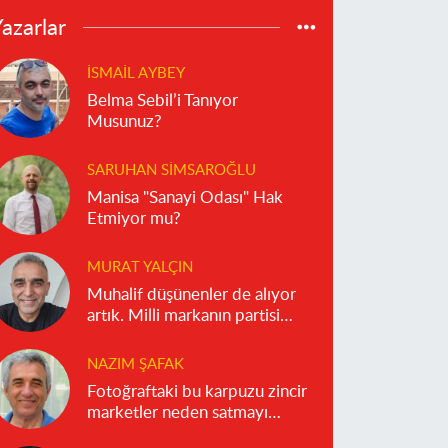
azarlar
İSMAIL AYBEY
Belma Sebil’i Tanıyor
Musunuz?
SARUHAN SIMSAROĞLU
Manisa "Sanayi Odası" Hak
Etmiyor mu?
MURAT YALÇIN
Muhalif düşünenler de alıyor
artık. Milli markanın partisi
olmaz!
NAZIM ŞAFAK
Fotoğraftaki bu karpuzu zincir
marketler neden satmayı
reddediyor?