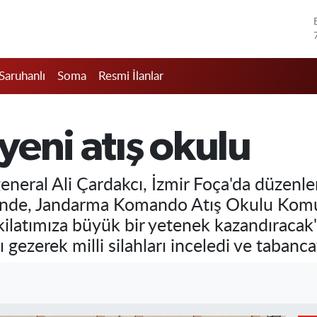
Saruhanlı
Soma
Resmi İlanlar
eni atış okulu
ral Ali Çardakcı, İzmir Foça'da düzenlen
ünde, Jandarma Komando Atış Okulu Komutan
şkilatımıza büyük bir yetenek kazandıraca
 gezerek milli silahları inceledi ve tabancay