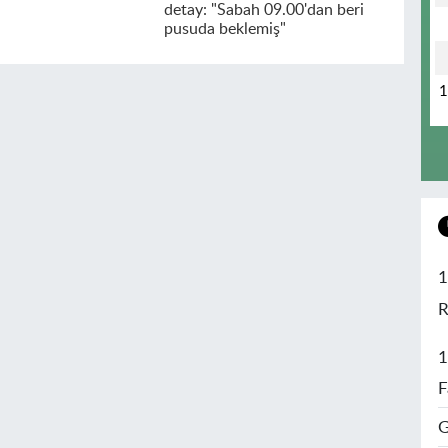
detay: "Sabah 09.00'dan beri
pusuda beklemiş"
1
R
1
F
G