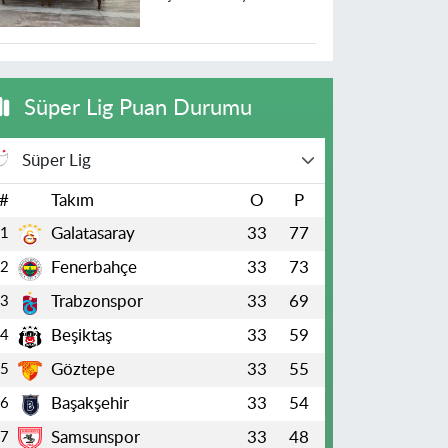
heyecanlandıran açıklama
Süper Lig Puan Durumu
Süper Lig
#
Takım
O
P
Galatasaray
33
77
1
Fenerbahçe
33
73
2
Trabzonspor
33
69
3
Beşiktaş
33
59
4
Göztepe
33
55
5
Başakşehir
33
54
6
Samsunspor
33
48
7