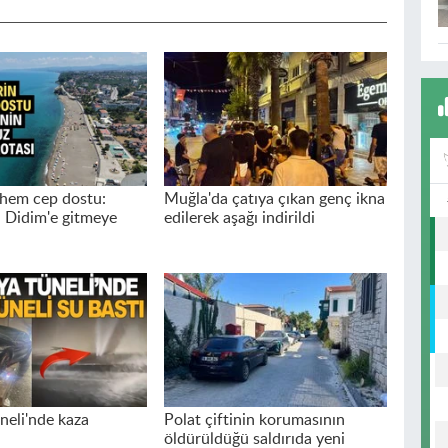
hem cep dostu:
Muğla'da çatıya çıkan genç ikna
 Didim'e gitmeye
edilerek aşağı indirildi
neli'nde kaza
Polat çiftinin korumasının
öldürüldüğü saldırıda yeni