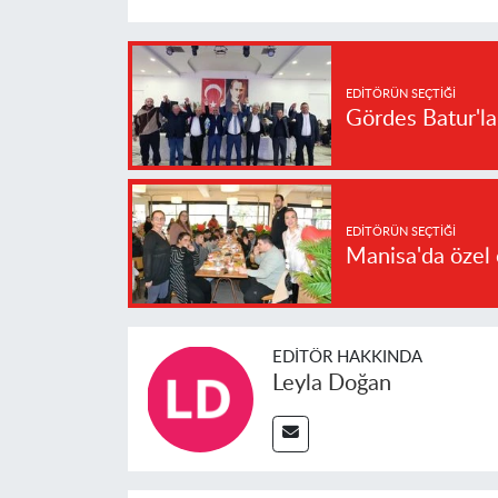
EDITÖRÜN SEÇTIĞI
Gördes Batur'l
EDITÖRÜN SEÇTIĞI
Manisa'da özel 
EDITÖR HAKKINDA
Leyla Doğan