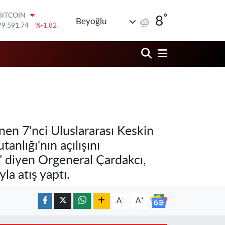
BITCOIN
79.591,74
%-1.82
°
8
DOLAR
Beyoğlu
45,43620
%0.02
EURO
53,38690
%0.19
STERLİN
61,60380
%0.18
G.ALTIN
6862,09000
%0.19
BİST100
14.598,00
%0
en 7'nci Uluslararası Keskin
lığı'nın açılışını
k" diyen Orgeneral Çardakcı,
la atış yaptı.
-
+
A
A