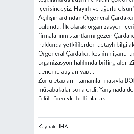
teşkilatlarda atışın ne kadar çok önem
içerisindeyiz. Hayırlı ve uğurlu olsun"
Açılışın ardından Orgeneral Çardakc
bulundu. İlk olarak organizasyon içeri
firmalarının stantlarını gezen Çardakc
hakkında yetkililerden detaylı bilgi a
Orgeneral Çardakcı, keskin nişancı uns
organizasyon hakkında brifing aldı. Z
deneme atışları yaptı.
Zorlu etapların tamamlanmasıyla BO
müsabakalar sona erdi. Yarışmada de
ödül töreniyle belli olacak.
Kaynak:
İHA