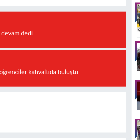
a devam dedi
öğrenciler kahvaltıda buluştu