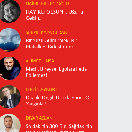
NAIME MISIRCIOĞLU
HAYIRLI OLSUN… Uğurlu
Gelsin…
SERPIL KAYA CERAN
Bir Yüzü Güldürmek, Bir
Mahalleyi Birleştirmek
AHMET ÜNSAL
Mesir, Bireysel Egolara Feda
Edilemez!
METIN AYKURT
Dua ile Değil, Uçakla Söner O
Yangınlar!
DIYAR ASLAN
Soldakinin 380 Bin, Sağdakinin