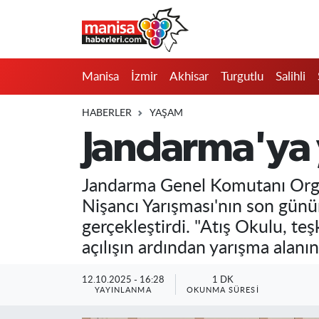
Manisa
Manisa Nöbetçi Eczaneler
Manisa
İzmir
Akhisar
Turgutlu
Salihli
İzmir
Manisa Hava Durumu
HABERLER
YAŞAM
Akhisar
Manisa Namaz Vakitleri
Jandarma'ya y
Turgutlu
Manisa Trafik Yoğunluk Haritası
Jandarma Genel Komutanı Orgene
Salihli
Süper Lig Puan Durumu ve Fikstür
Nişancı Yarışması'nın son gün
gerçekleştirdi. "Atış Okulu, te
Saruhanlı
Tüm Manşetler
açılışın ardından yarışma alanını
Soma
Son Dakika Haberleri
12.10.2025 - 16:28
1 DK
YAYINLANMA
OKUNMA SÜRESI
Resmi İlanlar
Haber Arşivi