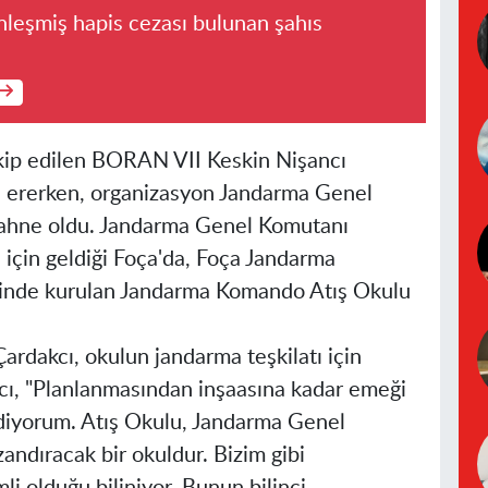
nleşmiş hapis cezası bulunan şahıs
akip edilen BORAN VII Keskin Nişancı
a ererken, organizasyon Jandarma Genel
a sahne oldu. Jandarma Genel Komutanı
i için geldiği Foça'da, Foça Jandarma
inde kurulan Jandarma Komando Atış Okulu
ardakcı, okulun jandarma teşkilatı için
cı, "Planlanmasından inşaasına kadar emeği
diyorum. Atış Okulu, Jandarma Genel
andıracak bir okuldur. Bizim gibi