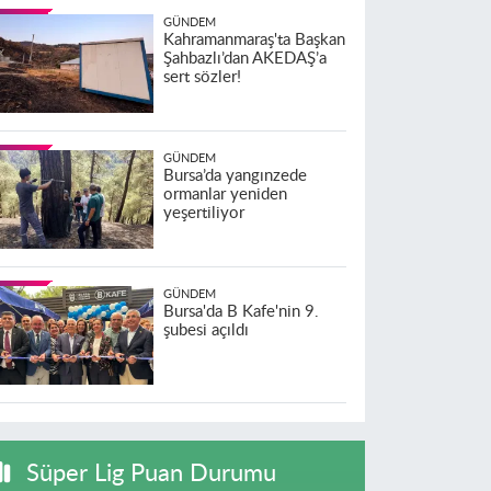
GÜNDEM
Kahramanmaraş'ta Başkan
Şahbazlı’dan AKEDAŞ’a
sert sözler!
GÜNDEM
Bursa’da yangınzede
ormanlar yeniden
yeşertiliyor
GÜNDEM
Bursa'da B Kafe'nin 9.
şubesi açıldı
Süper Lig Puan Durumu