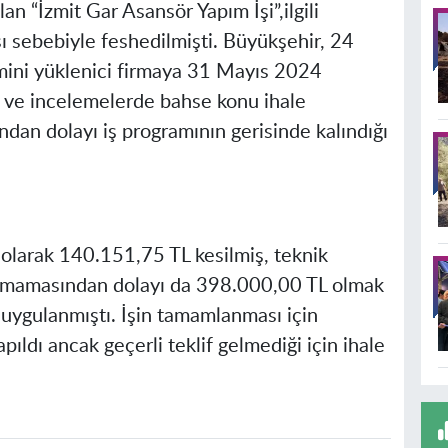
n “İzmit Gar Asansör Yapım İşi”,ilgili
 sebebiyle feshedilmişti. Büyükşehir, 24
limini yüklenici firmaya 31 Mayıs 2024
m ve incelemelerde bahse konu ihale
dan dolayı iş programının gerisinde kalındığı
 olarak 140.151,75 TL kesilmiş, teknik
yapmamasından dolayı da 398.000,00 TL olmak
ygulanmıştı. İşin tamamlanması için
ıldı ancak geçerli teklif gelmediği için ihale