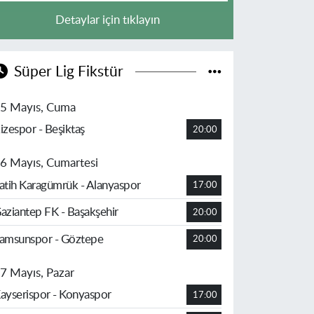
Detaylar için tıklayın
Süper Lig Fikstür
5 Mayıs, Cuma
izespor - Beşiktaş
20:00
6 Mayıs, Cumartesi
atih Karagümrük - Alanyaspor
17:00
aziantep FK - Başakşehir
20:00
amsunspor - Göztepe
20:00
7 Mayıs, Pazar
ayserispor - Konyaspor
17:00