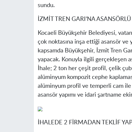
sundu.
İZMİT TREN GARI’NA ASANSÖRLÜ
Kocaeli Büyükşehir Belediyesi, vatand
çok noktasına inşa ettiği asansör ve 
kapsamda Büyükşehir, İzmit Tren Gar
yapacak. Konuyla ilgili gerçekleşen a
İhale; 2 ton her çeşit profil, çelik ç
alüminyum kompozit cephe kaplaması
alüminyum profil ve temperli cam ile ka
asansör yapımı ve idari şartname ekin
İHALEDE 2 FİRMADAN TEKLİF YAP