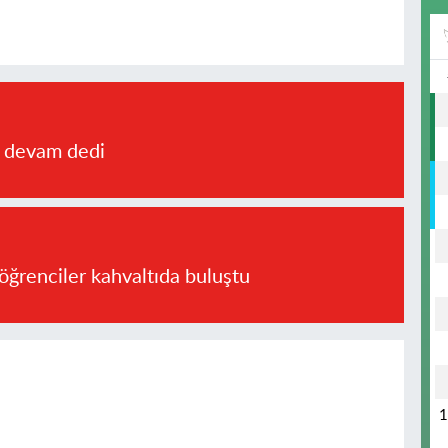
a devam dedi
öğrenciler kahvaltıda buluştu