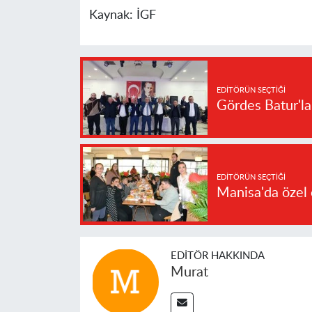
Kaynak:
İGF
EDITÖRÜN SEÇTIĞI
Gördes Batur'l
EDITÖRÜN SEÇTIĞI
Manisa'da özel 
EDITÖR HAKKINDA
Murat