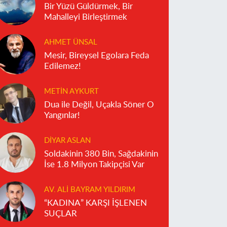
Bir Yüzü Güldürmek, Bir
Mahalleyi Birleştirmek
AHMET ÜNSAL
Mesir, Bireysel Egolara Feda
Edilemez!
METIN AYKURT
Dua ile Değil, Uçakla Söner O
Yangınlar!
DIYAR ASLAN
Soldakinin 380 Bin, Sağdakinin
İse 1.8 Milyon Takipçisi Var
AV. ALI BAYRAM YILDIRIM
“KADINA” KARŞI İŞLENEN
SUÇLAR