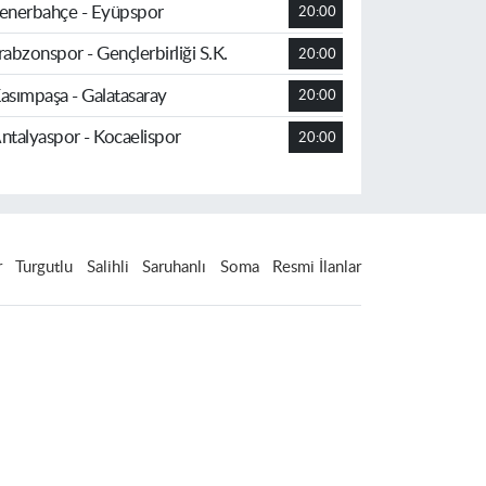
enerbahçe - Eyüpspor
20:00
rabzonspor - Gençlerbirliği S.K.
20:00
asımpaşa - Galatasaray
20:00
ntalyaspor - Kocaelispor
20:00
r
Turgutlu
Salihli
Saruhanlı
Soma
Resmi İlanlar