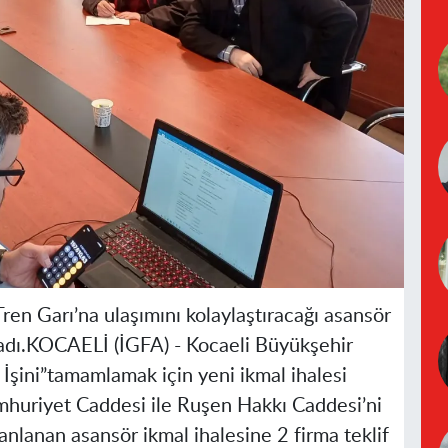
Tren Garı’na ulaşımını kolaylaştıracağı asansör
dı.
KOCAELİ (İGFA) -
Kocaeli Büyükşehir
 İşini”tamamlamak için yeni ikmal ihalesi
umhuriyet Caddesi ile Ruşen Hakkı Caddesi’ni
nlanan asansör ikmal ihalesine 2 firma teklif