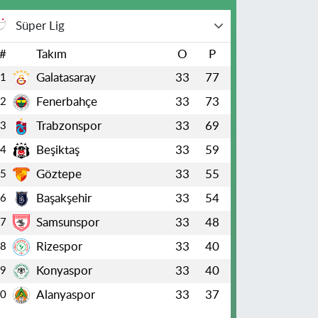
Süper Lig
#
Takım
O
P
Galatasaray
33
77
1
Fenerbahçe
33
73
2
Trabzonspor
33
69
3
Beşiktaş
33
59
4
Göztepe
33
55
5
Başakşehir
33
54
6
Samsunspor
33
48
7
Rizespor
33
40
8
Konyaspor
33
40
9
Alanyaspor
33
37
10