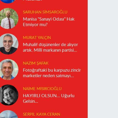
SARUHAN SIMSAROĞLU
Manisa "Sanayi Odası" Hak
Etmiyor mu?
MURAT YALÇIN
Muhalif düşünenler de alıyor
artık. Milli markanın partisi
olmaz!
NAZIM ŞAFAK
Fotoğraftaki bu karpuzu zincir
marketler neden satmayı
reddediyor?
NAIME MISIRCIOĞLU
HAYIRLI OLSUN… Uğurlu
Gelsin…
SERPIL KAYA CERAN