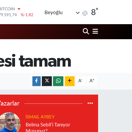
°
DOLAR
8
Beyoğlu
45,43620
%0.02
EURO
53,38690
%0.19
STERLİN
61,60380
%0.18
G.ALTIN
6862,09000
%0.19
lesi tamam
BİST100
14.598,00
%0
BITCOIN
79.591,74
%-1.82
-
+
A
A
azarlar
İSMAIL AYBEY
Belma Sebil’i Tanıyor
Musunuz?