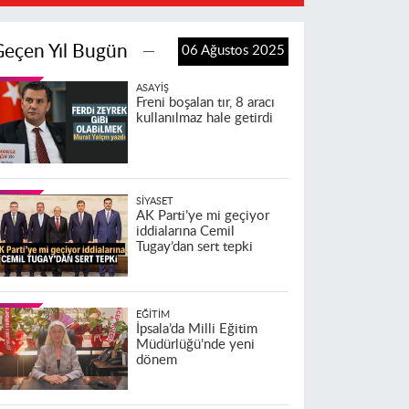
Geçen Yıl Bugün
06 Ağustos 2025
ASAYIŞ
Freni boşalan tır, 8 aracı
kullanılmaz hale getirdi
SIYASET
AK Parti’ye mi geçiyor
iddialarına Cemil
Tugay’dan sert tepki
EĞITIM
İpsala’da Milli Eğitim
Müdürlüğü’nde yeni
dönem