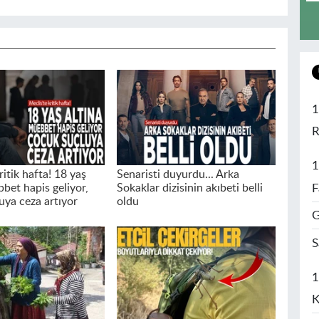
1
R
1
ritik hafta! 18 yaş
Senaristi duyurdu... Arka
F
bet hapis geliyor,
Sokaklar dizisinin akıbeti belli
uya ceza artıyor
oldu
G
S
1
K