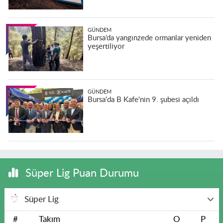
GÜNDEM
Bursa’da yangınzede ormanlar yeniden
yeşertiliyor
GÜNDEM
Bursa'da B Kafe'nin 9. şubesi açıldı
Süper Lig Puan Durumu
Süper Lig
#
Takım
O
P