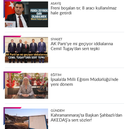
ASAYIŞ
Freni boşalan tır, 8 aracı kullanılmaz
hale getirdi
SIYASET
AK Parti’ye mi geçiyor iddialarına
Cemil Tugay’dan sert tepki
EĞITIM
İpsala’da Milli Eğitim Müdürlüğü’nde
yeni dönem
GÜNDEM
Kahramanmaraş'ta Başkan Şahbazlı’dan
AKEDAŞ’a sert sözler!