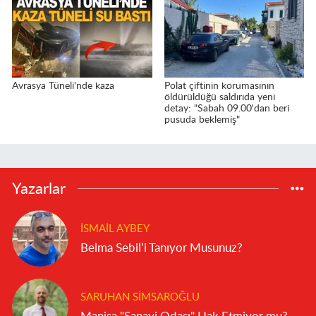
Avrasya Tüneli'nde kaza
Polat çiftinin korumasının
öldürüldüğü saldırıda yeni
detay: "Sabah 09.00'dan beri
pusuda beklemiş"
Yazarlar
İSMAIL AYBEY
Belma Sebil’i Tanıyor Musunuz?
SARUHAN SIMSAROĞLU