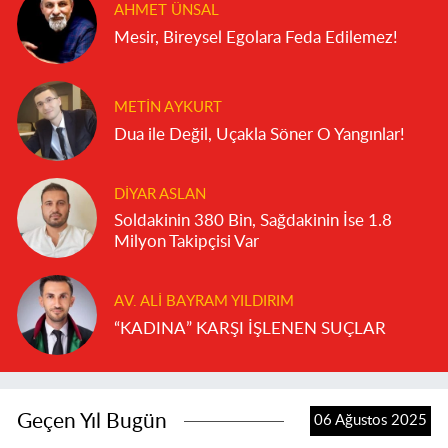
AHMET ÜNSAL
Mesir, Bireysel Egolara Feda Edilemez!
METIN AYKURT
Dua ile Değil, Uçakla Söner O Yangınlar!
DIYAR ASLAN
Soldakinin 380 Bin, Sağdakinin İse 1.8
Milyon Takipçisi Var
AV. ALI BAYRAM YILDIRIM
“KADINA” KARŞI İŞLENEN SUÇLAR
Geçen Yıl Bugün
06 Ağustos 2025