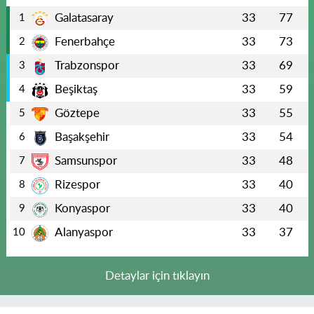
Galatasaray
33
77
1
Fenerbahçe
33
73
2
Trabzonspor
33
69
3
Beşiktaş
33
59
4
Göztepe
33
55
5
Başakşehir
33
54
6
Samsunspor
33
48
7
Rizespor
33
40
8
Konyaspor
33
40
9
Alanyaspor
33
37
10
Detaylar için tıklayın