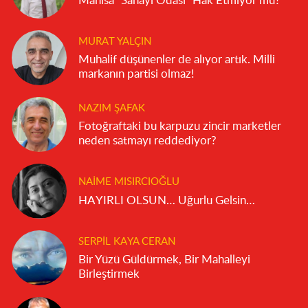
Manisa "Sanayi Odası" Hak Etmiyor mu?
MURAT YALÇIN
Muhalif düşünenler de alıyor artık. Milli
markanın partisi olmaz!
NAZIM ŞAFAK
Fotoğraftaki bu karpuzu zincir marketler
neden satmayı reddediyor?
NAIME MISIRCIOĞLU
HAYIRLI OLSUN… Uğurlu Gelsin…
SERPIL KAYA CERAN
Bir Yüzü Güldürmek, Bir Mahalleyi
Birleştirmek