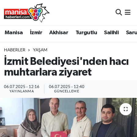
Manisa
Manisa Nöbetçi Eczaneler
Manisa
İzmir
Akhisar
Turgutlu
Salihli
Saru
İzmir
Manisa Hava Durumu
HABERLER
YAŞAM
Akhisar
Manisa Namaz Vakitleri
İzmit Belediyesi'nden hacı
muhtarlara ziyaret
Turgutlu
Manisa Trafik Yoğunluk Haritası
Salihli
Süper Lig Puan Durumu ve Fikstür
06.07.2025 - 12:16
06.07.2025 - 12:40
YAYINLANMA
GÜNCELLEME
Saruhanlı
Tüm Manşetler
Soma
Son Dakika Haberleri
Resmi İlanlar
Haber Arşivi