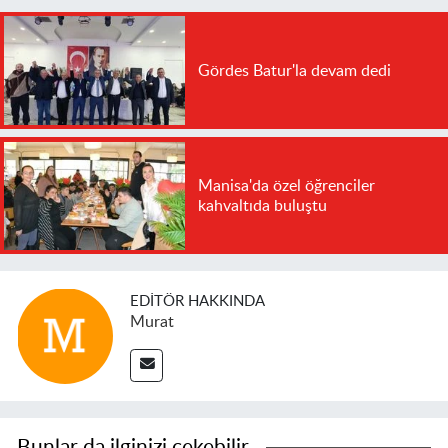
Gördes Batur'la devam dedi
Manisa'da özel öğrenciler
kahvaltıda buluştu
EDITÖR HAKKINDA
Murat
Bunlar da ilginizi çekebilir