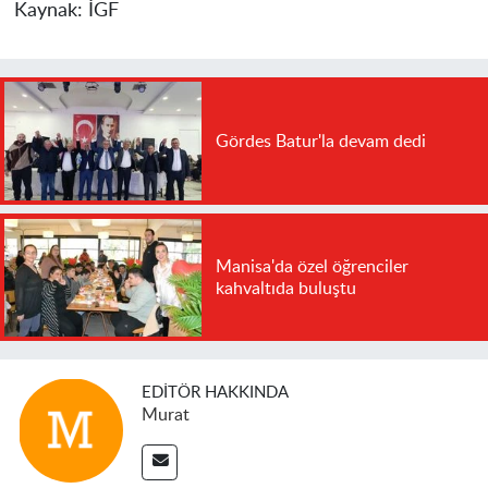
Kaynak:
İGF
Gördes Batur'la devam dedi
Manisa'da özel öğrenciler
kahvaltıda buluştu
EDITÖR HAKKINDA
Murat