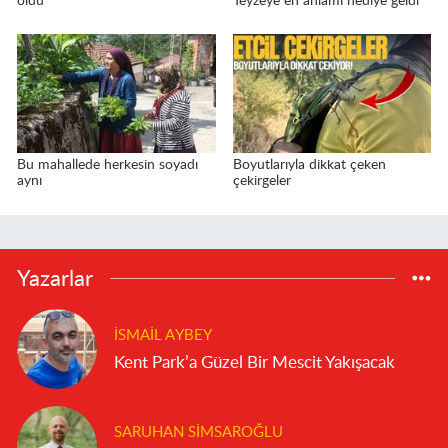
oldu
Teyzeye en anlamı hediye geldi
Bu mahallede herkesin soyadı
Boyutlarıyla dikkat çeken
aynı
çekirgeler
Yazarlar
İSMAIL AYBEY
Kent Park’a Güzel Bir Mescit Yakışacak
SARUHAN SIMSAROĞLU