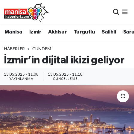
Manisa
Manisa Nöbetçi Eczaneler
Manisa
İzmir
Akhisar
Turgutlu
Salihli
Saru
İzmir
Manisa Hava Durumu
HABERLER
GÜNDEM
Akhisar
Manisa Namaz Vakitleri
İzmir’in dijital ikizi geliyor
Turgutlu
Manisa Trafik Yoğunluk Haritası
13.05.2025 - 11:08
13.05.2025 - 11:10
YAYINLANMA
GÜNCELLEME
Salihli
Süper Lig Puan Durumu ve Fikstür
Saruhanlı
Tüm Manşetler
Soma
Son Dakika Haberleri
Resmi İlanlar
Haber Arşivi