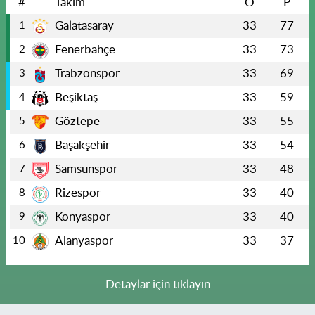
#
Takım
O
P
Galatasaray
33
77
1
Fenerbahçe
33
73
2
Trabzonspor
33
69
3
Beşiktaş
33
59
4
Göztepe
33
55
5
Başakşehir
33
54
6
Samsunspor
33
48
7
Rizespor
33
40
8
Konyaspor
33
40
9
Alanyaspor
33
37
10
Detaylar için tıklayın