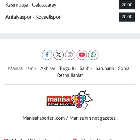
Kasımpaşa - Galatasaray
20:00
Antalyaspor - Kocaelispor
20:00
Manisa
İzmir
Akhisar
Turgutlu
Salihli
Saruhanlı
Soma
Resmi İlanlar
Manisahaberleri.com / Manisa'nın net gazetesi.