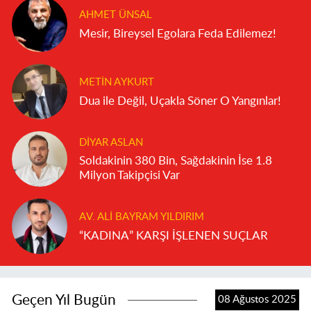
AHMET ÜNSAL
Mesir, Bireysel Egolara Feda Edilemez!
METIN AYKURT
Dua ile Değil, Uçakla Söner O Yangınlar!
DIYAR ASLAN
Soldakinin 380 Bin, Sağdakinin İse 1.8
Milyon Takipçisi Var
AV. ALI BAYRAM YILDIRIM
“KADINA” KARŞI İŞLENEN SUÇLAR
Geçen Yıl Bugün
08 Ağustos 2025