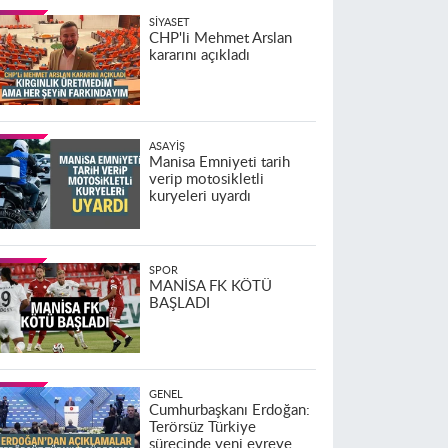
SIYASET
CHP'li Mehmet Arslan
kararını açıkladı
ASAYIŞ
Manisa Emniyeti tarih
verip motosikletli
kuryeleri uyardı
SPOR
MANİSA FK KÖTÜ
BAŞLADI
GENEL
Cumhurbaşkanı Erdoğan:
Terörsüz Türkiye
sürecinde yeni evreye