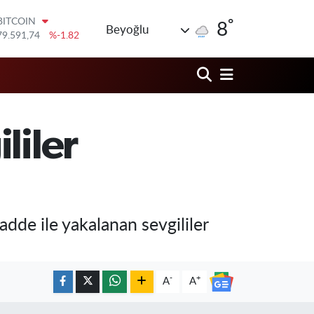
79.591,74
%-1.82
°
8
DOLAR
Beyoğlu
45,43620
%0.02
EURO
53,38690
%0.19
STERLİN
61,60380
%0.18
G.ALTIN
6862,09000
%0.19
liler
BİST100
14.598,00
%0
adde ile yakalanan sevgililer
-
+
A
A