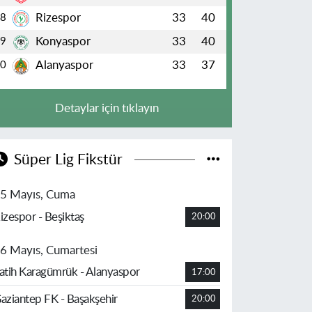
Rizespor
33
40
8
Konyaspor
33
40
9
Alanyaspor
33
37
10
Detaylar için tıklayın
Süper Lig Fikstür
5 Mayıs, Cuma
izespor - Beşiktaş
20:00
6 Mayıs, Cumartesi
atih Karagümrük - Alanyaspor
17:00
aziantep FK - Başakşehir
20:00