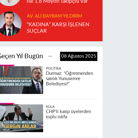
İse 1.8 Milyon Takipçisi Var
AV. ALI BAYRAM YILDIRIM
“KADINA” KARŞI İŞLENEN
SUÇLAR
Geçen Yıl Bugün
08 Ağustos 2025
POLITIKA
Durmaz: “Öğretmenden
satılık Yunusemre
Belediyesi!”
KULA
CHP’li katip üyelerden
toplu istifa