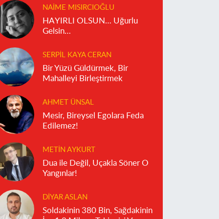
NAIME MISIRCIOĞLU
HAYIRLI OLSUN… Uğurlu
Gelsin…
SERPIL KAYA CERAN
Bir Yüzü Güldürmek, Bir
Mahalleyi Birleştirmek
AHMET ÜNSAL
Mesir, Bireysel Egolara Feda
Edilemez!
METIN AYKURT
Dua ile Değil, Uçakla Söner O
Yangınlar!
DIYAR ASLAN
Soldakinin 380 Bin, Sağdakinin