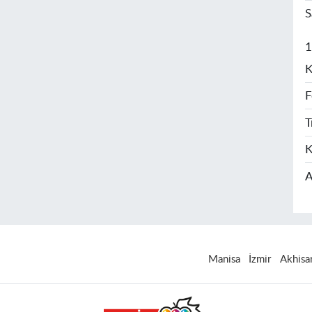
S
1
K
F
T
K
A
Manisa
İzmir
Akhisa