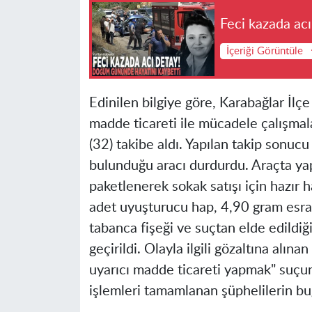
Feci kazada ac
İçeriği Görüntüle
Edinilen bilgiye göre, Karabağlar İl
madde ticareti ile mücadele çalışmala
(32) takibe aldı. Yapılan takip sonucu
bulunduğu aracı durdurdu. Araçta yap
paketlenerek sokak satışı için hazır 
adet uyuşturucu hap, 4,90 gram esrar
tabanca fişeği ve suçtan elde edildiğ
geçirildi. Olayla ilgili gözaltına alı
uyarıcı madde ticareti yapmak" suçun
işlemleri tamamlanan şüphelilerin bu