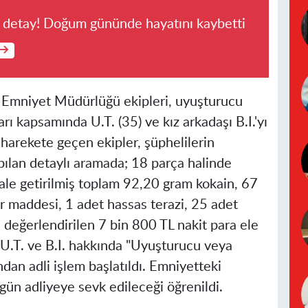
ı detay! Doğum gününde hayatını kaybetti
çe Emniyet Müdürlüğü ekipleri, uyuşturucu
rı kapsamında U.T. (35) ve kız arkadaşı B.I.'yı
 harekete geçen ekipler, şüphelilerin
ılan detaylı aramada; 18 parça halinde
hale getirilmiş toplam 92,20 gram kokain, 67
 maddesi, 1 adet hassas terazi, 25 adet
i değerlendirilen 7 bin 800 TL nakit para ele
nan U.T. ve B.I. hakkında "Uyuşturucu veya
dan adli işlem başlatıldı. Emniyetteki
gün adliyeye sevk edileceği öğrenildi.