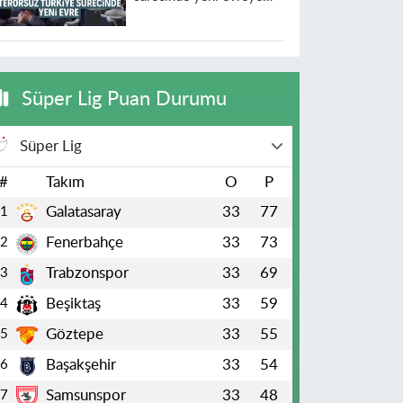
geçildi
Süper Lig Puan Durumu
Süper Lig
#
Takım
O
P
Galatasaray
33
77
1
Fenerbahçe
33
73
2
Trabzonspor
33
69
3
Beşiktaş
33
59
4
Göztepe
33
55
5
Başakşehir
33
54
6
Samsunspor
33
48
7