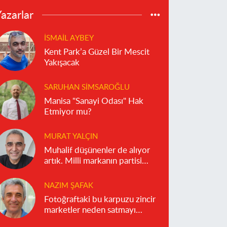
azarlar
İSMAIL AYBEY
Kent Park’a Güzel Bir Mescit
Yakışacak
SARUHAN SIMSAROĞLU
Manisa "Sanayi Odası" Hak
Etmiyor mu?
MURAT YALÇIN
Muhalif düşünenler de alıyor
artık. Milli markanın partisi
olmaz!
NAZIM ŞAFAK
Fotoğraftaki bu karpuzu zincir
marketler neden satmayı
reddediyor?