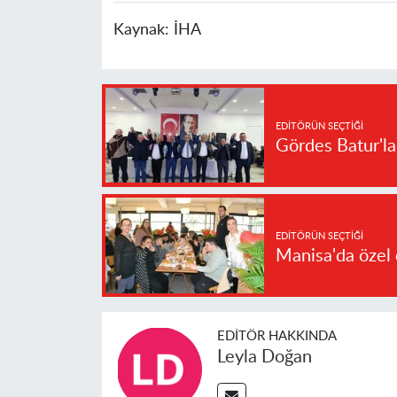
Kaynak:
İHA
EDITÖRÜN SEÇTIĞI
Gördes Batur'l
EDITÖRÜN SEÇTIĞI
Manisa'da özel 
EDITÖR HAKKINDA
Leyla Doğan