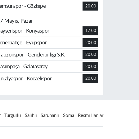
amsunspor - Göztepe
20:00
7 Mayıs, Pazar
ayserispor - Konyaspor
17:00
enerbahçe - Eyüpspor
20:00
rabzonspor - Gençlerbirliği S.K.
20:00
asımpaşa - Galatasaray
20:00
ntalyaspor - Kocaelispor
20:00
r
Turgutlu
Salihli
Saruhanlı
Soma
Resmi İlanlar