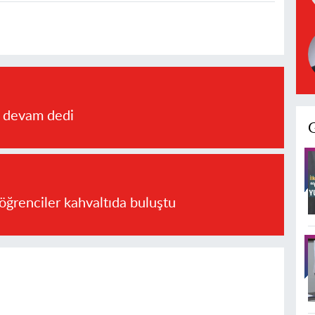
a devam dedi
öğrenciler kahvaltıda buluştu